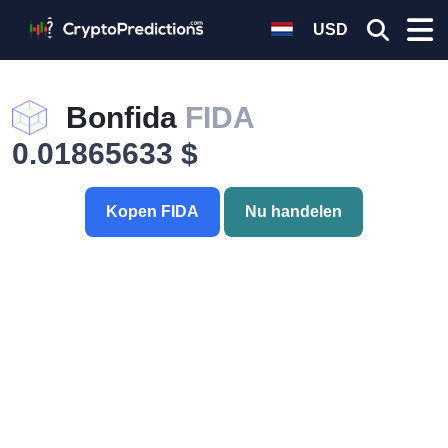
USD
Bonfida
FIDA
0.01865633 $
Kopen FIDA
Nu handelen