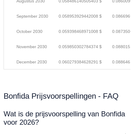
Augustus 2030
0.058486140505403 $
0.0860090
September 2030
0.058953929442008 $
0.0866969
October 2030
0.059398468971008 $
0.0873506
November 2030
0.059850302784374 $
0.0880151
December 2030
0.060279384628291 $
0.0886461
Bonfida Prijsvoorspellingen - FAQ
Wat is de prijsvoorspelling van Bonfida
voor 2026?