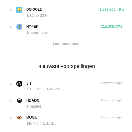
2.
BGIGGLE
2,398,935,49%
Baby Giggle
3.
HYPER
715,035,43%
Bitcoin Hyper
Laat meer zien
Nieuwste voorspellingen
1.
VIT
2 months ago
V.I.T.R.I.O.L. Network
2.
HBADG
2 months ago
Hbadger
3.
MUMU
2 months ago
MUMU THE BULL