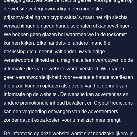
beleggingsadvies. Alle verwachtingen en voorspellingen op
de website vertegenwoordigen een mogelijke
prijsontwikkeling van cryptovaluta´s, maar het zijn slechts
verwachtingen en geen handelssignalen of aanbevelingen.
We hebben geen glazen bol waarmee we in de toekomst
kunnen kijken. Elke handels- of andere financiële
beslissing die u neemt, valt onder uw volledige
verantwoordelijkheid en u mag niet alleen vertrouwen op de
informatie die via de website wordt verstrekt. Wij dragen
geen verantwoordelijkheid voor eventuele handelsverliezen
die u zou kunnen oplopen als gevolg van het gebruik van
informatie op de website . De website kan advertenties en
andere promotionele inhoud bevatten, en CryptoPredictions
kan een vergoeding ontvangen van de adverteerders
zonder dat dit extra kosten voor u met zich mee brengt.
De informatie op deze website wordt niet noodzakelijkerwijs