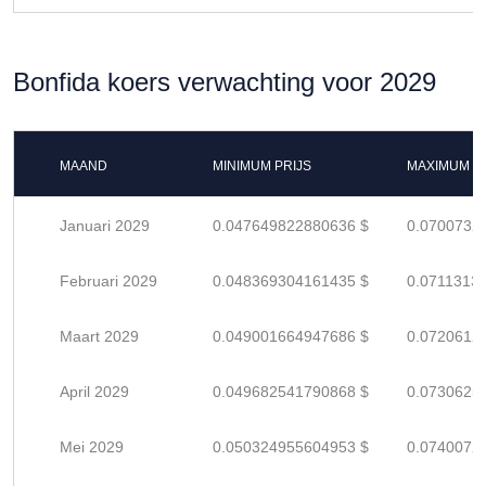
Bonfida koers verwachting voor 2029
MAAND
MINIMUM PRIJS
MAXIMUM P
Januari 2029
0.047649822880636 $
0.0700732
Februari 2029
0.048369304161435 $
0.0711313
Maart 2029
0.049001664947686 $
0.0720612
April 2029
0.049682541790868 $
0.0730625
Mei 2029
0.050324955604953 $
0.0740072