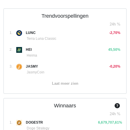
Trendvoorspellingen
24h %
1.
LUNC
-2,70%
Terra Luna Classic
2.
HEI
45,50%
Heima
3.
JASMY
-0,20%
JasmyCoin
Laat meer zien
Winnaars
24h %
1.
DOGESTR
6,679,707,61%
Doge Strategy