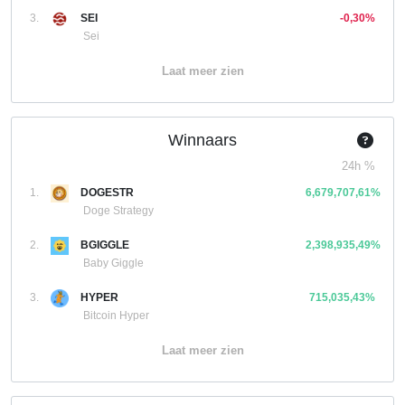
3.
SEI
-0,30%
Sei
Laat meer zien
Winnaars
24h %
1.
DOGESTR
6,679,707,61%
Doge Strategy
2.
BGIGGLE
2,398,935,49%
Baby Giggle
3.
HYPER
715,035,43%
Bitcoin Hyper
Laat meer zien