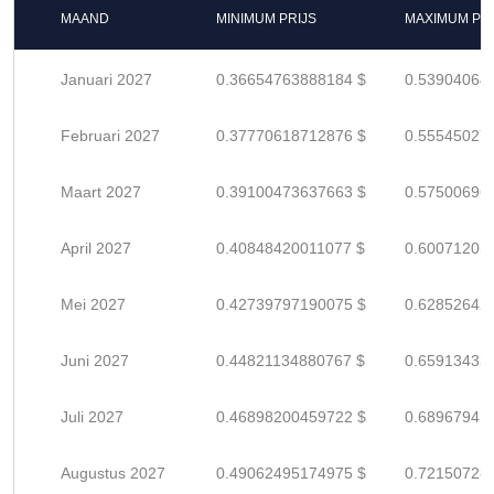
MAAND
MINIMUM PRIJS
MAXIMUM PRI
Januari 2027
0.36654763888184 $
0.53904064
Februari 2027
0.37770618712876 $
0.55545027
Maart 2027
0.39100473637663 $
0.57500696
April 2027
0.40848420011077 $
0.60071205
Mei 2027
0.42739797190075 $
0.62852642
Juni 2027
0.44821134880767 $
0.65913433
Juli 2027
0.46898200459722 $
0.68967941
Augustus 2027
0.49062495174975 $
0.72150728