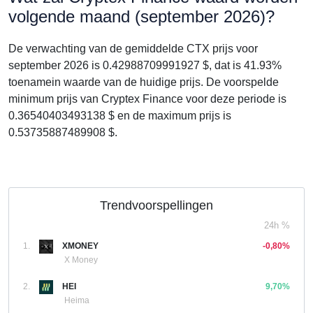
volgende maand (september 2026)?
De verwachting van de gemiddelde CTX prijs voor
september 2026 is 0.42988709991927 $, dat is 41.93%
toenamein waarde van de huidige prijs. De voorspelde
minimum prijs van Cryptex Finance voor deze periode is
0.36540403493138 $ en de maximum prijs is
0.53735887489908 $.
Trendvoorspellingen
24h %
1.
XMONEY
-0,80%
X Money
2.
HEI
9,70%
Heima