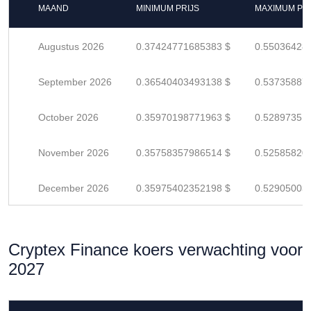
MAAND
MINIMUM PRIJS
MAXIMUM PRI
Augustus 2026
0.37424771685383 $
0.55036428
September 2026
0.36540403493138 $
0.53735887
October 2026
0.35970198771963 $
0.52897351
November 2026
0.35758357986514 $
0.52585820
December 2026
0.35975402352198 $
0.52905003
Cryptex Finance koers verwachting voor
2027