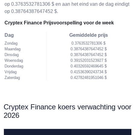
op 0.3763532781306 $ en aan het eind van de dag eindigt
op 0.38764387647452 $.
Cryptex Finance Prijsvoorspelling voor de week
Dag
Gemiddelde prijs
Zondag
0.3763532781306 $
Maandag
0.38764387647452 $
Dinsdag
0.38764387647452 $
Woensdag
0.39152031523927 $
Donderdag
0.40326592469645 $
Vrijdag
0.41536390243734 $
Zaterdag
0.42782481951046 $
Cryptex Finance koers verwachting voor
2026