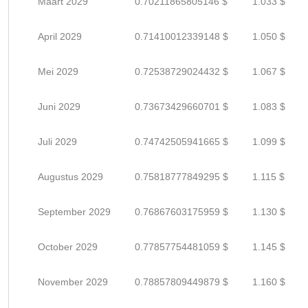
Maart 2029
0.70211865805146 $
1.033 $
April 2029
0.71410012339148 $
1.050 $
Mei 2029
0.72538729024432 $
1.067 $
Juni 2029
0.73673429660701 $
1.083 $
Juli 2029
0.74742505941665 $
1.099 $
Augustus 2029
0.75818777849295 $
1.115 $
September 2029
0.76867603175959 $
1.130 $
October 2029
0.77857754481059 $
1.145 $
November 2029
0.78857809449879 $
1.160 $