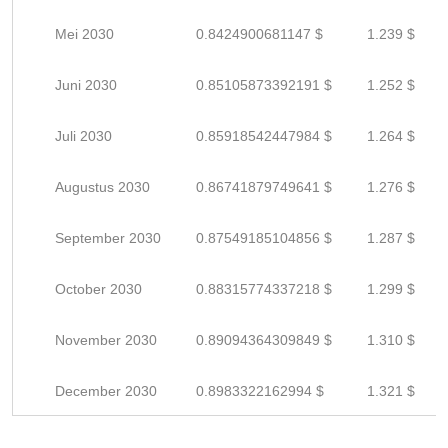
Mei 2030
0.8424900681147 $
1.239 $
Juni 2030
0.85105873392191 $
1.252 $
Juli 2030
0.85918542447984 $
1.264 $
Augustus 2030
0.86741879749641 $
1.276 $
September 2030
0.87549185104856 $
1.287 $
October 2030
0.88315774337218 $
1.299 $
November 2030
0.89094364309849 $
1.310 $
December 2030
0.8983322162994 $
1.321 $