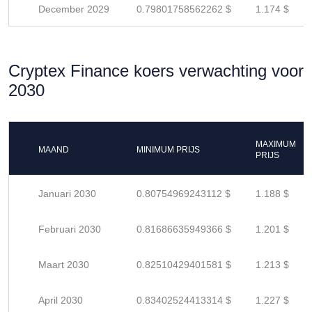
December 2029
0.79801758562262 $
1.174 $
Cryptex Finance koers verwachting voor
2030
MAXIMUM
MAAND
MINIMUM PRIJS
PRIJS
Januari 2030
0.80754969243112 $
1.188 $
Februari 2030
0.81686635949366 $
1.201 $
Maart 2030
0.82510429401581 $
1.213 $
April 2030
0.83402524413314 $
1.227 $