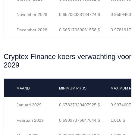
November 2028
0.65208328134724 $
0.95894600
December 2028
0.66517039061558 $
0.97819175
Cryptex Finance koers verwachting voor
2029
MAAND
MINIMUM PRIJS
MAXIMUM PRI
Januari 2029
0.67827329407925 $
0.99746072
Februari 2029
0.69097376847644 $
1.016 $