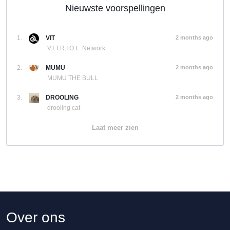
Nieuwste voorspellingen
1.
VIT
2 months ago
V.I.T.R.I.O.L. Network
2.
MUMU
2 months ago
MUMU THE BULL
3.
DROOLING
2 months ago
drooling cat
Laat meer zien
Over ons