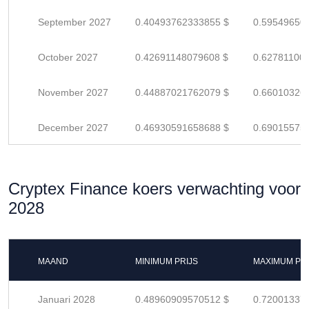
September 2027
0.40493762333855 $
0.59549650
October 2027
0.42691148079608 $
0.62781100
November 2027
0.44887021762079 $
0.66010326
December 2027
0.46930591658688 $
0.69015575
Cryptex Finance koers verwachting voor
2028
MAAND
MINIMUM PRIJS
MAXIMUM PRI
Januari 2028
0.48960909570512 $
0.72001337