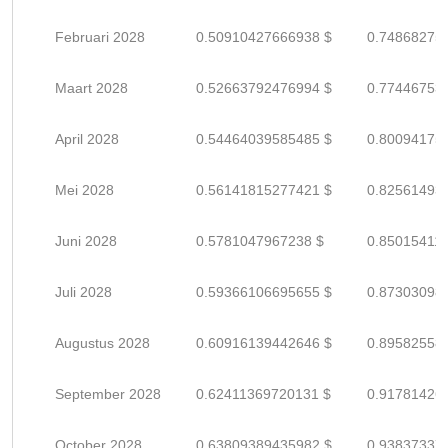
Februari 2028
0.50910427666938 $
0.74868275
Maart 2028
0.52663792476994 $
0.77446753
April 2028
0.54464039585485 $
0.80094175
Mei 2028
0.56141815277421 $
0.82561493
Juni 2028
0.5781047967238 $
0.85015411
Juli 2028
0.59366106695655 $
0.87303098
Augustus 2028
0.60916139442646 $
0.89582558
September 2028
0.62411369720131 $
0.91781426
October 2028
0.63809389435982 $
0.93837337