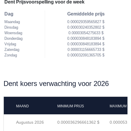
Dent Prijsvoorspelling voor de week
Dag
Gemiddelde prijs
Maandag
0.000029359565827 $
Dinsdag
0.000030240352802 $
Woensdag
0.00003054275633 $
Donderdag
0.000030848183894 $
Vrijdag
0.000030848183894 $
Zaterdag
0.000031156665733 $
Zondag
0.000032091365705 $
Dent koers verwachting voor 2026
MAAND
MINIMUM PRIJS
MAXIMUM P
Augustus 2026
0.000036296661362 $
0.0000533