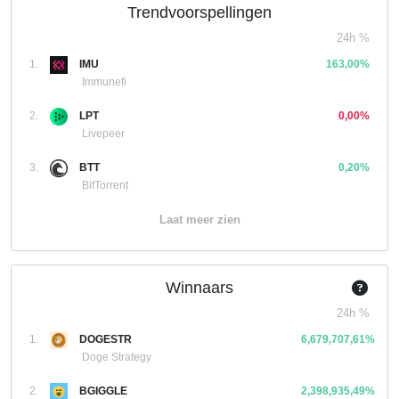
Trendvoorspellingen
24h %
1.
IMU
163,00%
Immunefi
2.
LPT
0,00%
Livepeer
3.
BTT
0,20%
BitTorrent
Laat meer zien
Winnaars
24h %
1.
DOGESTR
6,679,707,61%
Doge Strategy
2.
BGIGGLE
2,398,935,49%