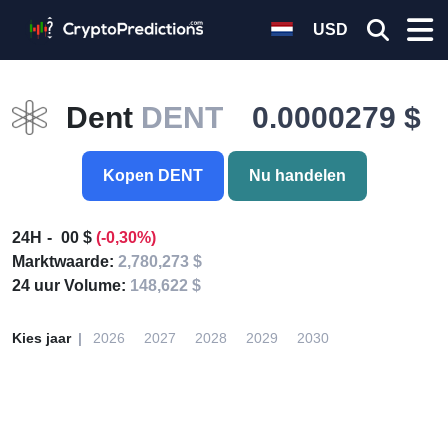
USD
Dent
DENT
0.0000279 $
Kopen DENT
Nu handelen
24H
00 $
(-0,30%)
Marktwaarde:
2,780,273 $
24 uur Volume:
148,622 $
Kies jaar
2026
2027
2028
2029
2030