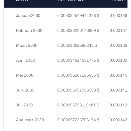
Januari 2030
0.000092549444226 $
0.0001361
Februari 2030
0.000093280148909 $
0.0001371
Maart 2030
0.00009392580243 $
0.0001381
April 2030
0.000094624551775 $
0.0001391
Mei 2030
0.000095287186655 $
0.0001401
Juni 2030
0.000095957595558 $
0.00014111
Juli 2030
0.000096593119481 $
0.0001420
Augustus 2030
0.000097236706154 $
0.0001429