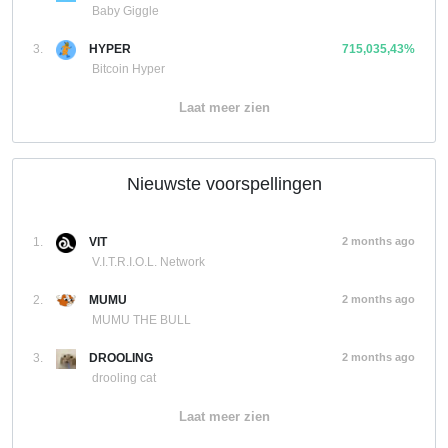
Baby Giggle
3.
HYPER
715,035,43%
Bitcoin Hyper
Laat meer zien
Nieuwste voorspellingen
1.
VIT
2 months ago
V.I.T.R.I.O.L. Network
2.
MUMU
2 months ago
MUMU THE BULL
3.
DROOLING
2 months ago
drooling cat
Laat meer zien