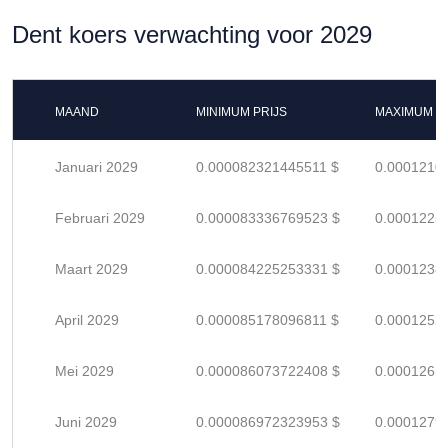
Dent koers verwachting voor 2029
MAAND
MINIMUM PRIJS
MAXIMUM P
Januari 2029
0.000082321445511 $
0.0001210
Februari 2029
0.000083336769523 $
0.0001225
Maart 2029
0.000084225253331 $
0.0001238
April 2029
0.000085178096811 $
0.0001252
Mei 2029
0.000086073722408 $
0.0001265
Juni 2029
0.000086972323953 $
0.0001279