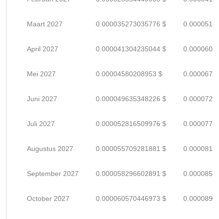
Maart 2027
0.000035273035776 $
0.0000518
April 2027
0.000041304235044 $
0.0000607
Mei 2027
0.00004580208953 $
0.0000673
Juni 2027
0.000049635348226 $
0.0000729
Juli 2027
0.000052816509976 $
0.0000776
Augustus 2027
0.000055709281881 $
0.0000819
September 2027
0.000058296602891 $
0.0000857
October 2027
0.000060570446973 $
0.0000890