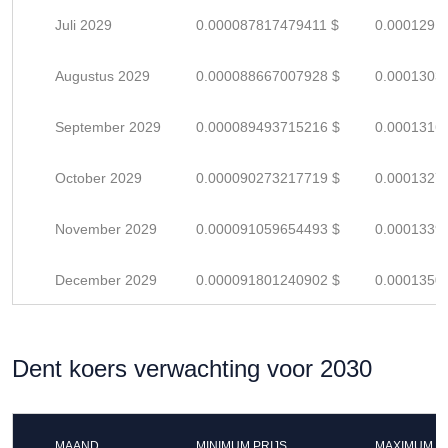
Juli 2029
0.000087817479411 $
0.0001291
Augustus 2029
0.000088667007928 $
0.0001303
September 2029
0.000089493715216 $
0.0001316
October 2029
0.000090273217719 $
0.0001327
November 2029
0.000091059654493 $
0.0001339
December 2029
0.000091801240902 $
0.0001350
Dent koers verwachting voor 2030
MAAND
MINIMUM PRIJS
MAXIMUM P