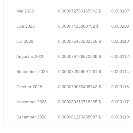
Mei 2028
0.000072760165942 $
0.0001070
Juni 2028
0.00007415888792 $
0.0001090
Juli 2028
0.000075450282316 $
0.0001109
Augustus 2028
0.000076726570238 $
0.0001128
September 2028
0.000077949097261 $
0.0001146
October 2028
0.000079085408742 $
0.0001163
November 2028
0.000080216718235 $
0.0001179
December 2028
0.000081270438987 $
0.0001195