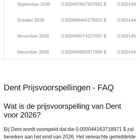
September 2030
0.000097867507661 $
0.0001439
October 2030
0.000098466279922 $
0.0001448
November 2030
0.000099074227087 $
0.0001456
December 2030
0.000099650977896 $
0.0001465
Dent Prijsvoorspellingen - FAQ
Wat is de prijsvoorspelling van Dent
voor 2026?
Bij Dent wordt voorspeld dat die 0.000044163718971 $ zal
bereiken aan het eind van 2026. Het verwachte gemiddelde