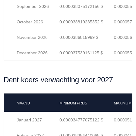
September 2026
0.000038075172156 $
0.0000559
October 2026
0.000038819235352 $
0.0000570
November 2026
0.0000386815969 $
0.0000568
December 2026
0.000037539161125 $
0.0000552
Dent koers verwachting voor 2027
MAAND
MINIMUM PRIJS
MAXIMUM P
Januari 2027
0.000034777075122 $
0.0000511
Februari 2027
0.000028354440068 $
0.0000416