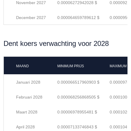
November 2027
0.00006272942028 $
0.0000922
December 2027
0.000064659789612 $
0.0000950
Dent koers verwachting voor 2028
MAAND
MINIMUM PRIJS
MAXIMUM P
Januari 2028
0.000066517960903 $
0.0000978
Februari 2028
0.000068256868505 $
0.0001003
Maart 2028
0.00006978955481 $
0.0001026
April 2028
0.00007133746843 $
0.0001049