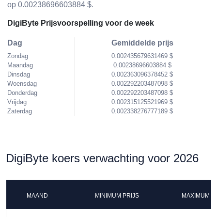
op 0.00238696603884 $.
DigiByte Prijsvoorspelling voor de week
Dag
Gemiddelde prijs
Zondag
0.002435679631469 $
Maandag
0.00238696603884 $
Dinsdag
0.002363096378452 $
Woensdag
0.002292203487098 $
Donderdag
0.002292203487098 $
Vrijdag
0.002315125521969 $
Zaterdag
0.002338276777189 $
DigiByte koers verwachting voor 2026
MAAND
MINIMUM PRIJS
MAXIMUM P