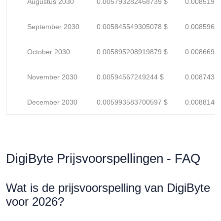
Augustus 2030
0.005793282468739 $
0.0085195
September 2030
0.005845549305078 $
0.0085963
October 2030
0.005895208919879 $
0.0086694
November 2030
0.00594567249244 $
0.0087436
December 2030
0.005993583700597 $
0.0088140
DigiByte Prijsvoorspellingen - FAQ
Wat is de prijsvoorspelling van DigiByte
voor 2026?