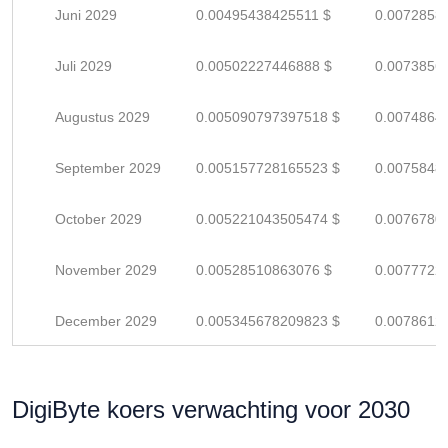
Juni 2029
0.00495438425511 $
0.0072858
Juli 2029
0.00502227446888 $
0.0073856
Augustus 2029
0.005090797397518 $
0.0074864
September 2029
0.005157728165523 $
0.0075848
October 2029
0.005221043505474 $
0.0076780
November 2029
0.00528510863076 $
0.0077722
December 2029
0.005345678209823 $
0.0078612
DigiByte koers verwachting voor 2030