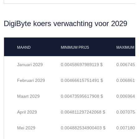
DigiByte koers verwachting voor 2029
MAAND
MINIMUM PRIJS
MAXIMUM P
Januari 2029
0.00458697989119 $
0.0067455
Februari 2029
0.00466615751491 $
0.0068619
Maart 2029
0.00473595617908 $
0.0069646
April 2029
0.004811297242068 $
0.0070754
Mei 2029
0.004882534900403 $
0.0071801