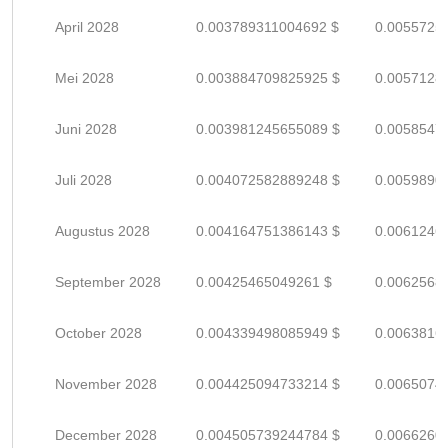
April 2028
0.003789311004692 $
0.0055725
Mei 2028
0.003884709825925 $
0.0057128
Juni 2028
0.003981245655089 $
0.0058547
Juli 2028
0.004072582889248 $
0.0059890
Augustus 2028
0.004164751386143 $
0.0061246
September 2028
0.00425465049261 $
0.0062568
October 2028
0.004339498085949 $
0.0063816
November 2028
0.004425094733214 $
0.0065074
December 2028
0.004505739244784 $
0.0066260