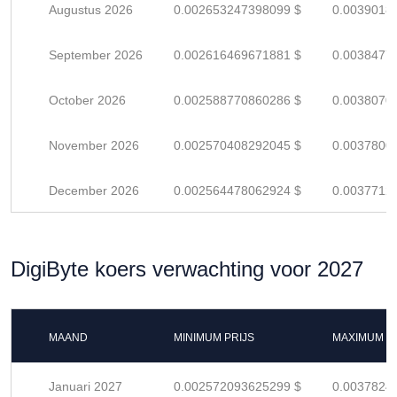
Augustus 2026
0.002653247398099 $
0.0039018
September 2026
0.002616469671881 $
0.0038477
October 2026
0.002588770860286 $
0.0038070
November 2026
0.002570408292045 $
0.0037800
December 2026
0.002564478062924 $
0.0037712
DigiByte koers verwachting voor 2027
MAAND
MINIMUM PRIJS
MAXIMUM P
Januari 2027
0.002572093625299 $
0.0037824