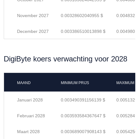
November 2027
0.00328602040955 $
0.0048323
December 2027
0.003386510013898 $
0.0049801
DigiByte koers verwachting voor 2028
MAAND
MINIMUM PRIJS
MAXIMUM P
Januari 2028
0.003490391156139 $
0.0051329
Februari 2028
0.003593584367647 $
0.0052846
Maart 2028
0.003689007908143 $
0.0054250