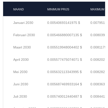
MAAND
MINIMUM PRIJS
MAXIMUM P
Januari 2030
0.00540693141975 $
0.0079513
Februari 2030
0.005466880007135 $
0.0080395
Maart 2030
0.005519948004402 $
0.0081175
April 2030
0.005577475074071 $
0.0082021
Mei 2030
0.005632113343995 $
0.0082825
Juni 2030
0.005687469933164 $
0.0083639
Juli 2030
0.005740012440487 $
0.0084411