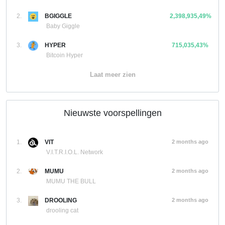
2.
BGIGGLE
2,398,935,49%
Baby Giggle
3.
HYPER
715,035,43%
Bitcoin Hyper
Laat meer zien
Nieuwste voorspellingen
1.
VIT
2 months ago
V.I.T.R.I.O.L. Network
2.
MUMU
2 months ago
MUMU THE BULL
3.
DROOLING
2 months ago
drooling cat