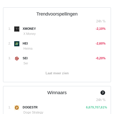
Trendvoorspellingen
24h %
1.
XMONEY
-2,10%
X Money
2.
HEI
-2,60%
Heima
3.
SEI
-0,20%
Sei
Laat meer zien
Winnaars
24h %
1.
DOGESTR
6,679,707,61%
Doge Strategy