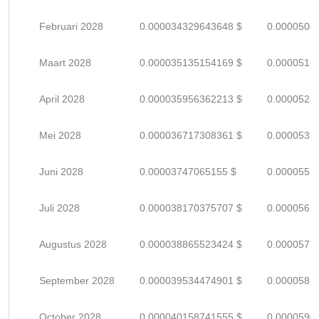
Februari 2028
0.000034329643648 $
0.0000504
Maart 2028
0.000035135154169 $
0.0000516
April 2028
0.000035956362213 $
0.0000528
Mei 2028
0.000036717308361 $
0.0000539
Juni 2028
0.00003747065155 $
0.0000551
Juli 2028
0.000038170375707 $
0.0000561
Augustus 2028
0.000038865523424 $
0.0000571
September 2028
0.000039534474901 $
0.0000581
October 2028
0.000040158741555 $
0.0000590