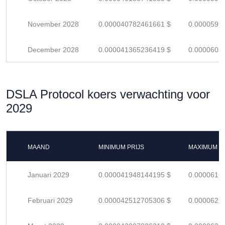
November 2028
0.000040782461661 $
0.0000599
December 2028
0.000041365236419 $
0.0000608
DSLA Protocol koers verwachting voor
2029
MAAND
MINIMUM PRIJS
MAXIMUM P
Januari 2029
0.000041948144195 $
0.0000616
Februari 2029
0.000042512705306 $
0.0000625