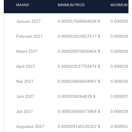
MAAND
MINIMUM PRIJS
MAXIMUM P
Januari 2027
0.000017568404658 $
0.0000258
Februari 2027
0.000019310827577 $
0.0000283
Maart 2027
0.000020875830864 $
0.0000306
April 2027
0.000022537703474 $
0.0000331
Mei 2027
0.000024056694907 $
0.0000353
Juni 2027
0.0000255264639 $
0.0000375
Juli 2027
0.000026855673904 $
0.0000394
Augustus 2027
0.000028140135322 $
0.0000413