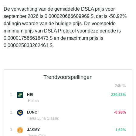
De verwachting van de gemiddelde DSLA prijs voor
september 2026 is 0.000020666609969 $, dat is -50.92%
dalingin waarde van de huidige prijs. De voorspelde
minimum prijs van DSLA Protocol voor deze periode is
0.000017566618473 $ en de maximum prijs is
0.000025833262461 $.
Trendvoorspellingen
24h %
1.
HEI
229,63%
Heima
2.
LUNC
-0,98%
Terra Luna Classic
3.
JASMY
1,62%