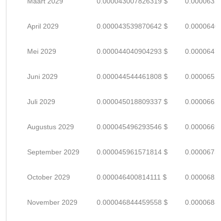
Maart 2029
0.000043007826319 $
0.0000632
April 2029
0.000043539870642 $
0.0000640
Mei 2029
0.000044040904293 $
0.0000647
Juni 2029
0.000044544461808 $
0.0000655
Juli 2029
0.000045018809337 $
0.0000662
Augustus 2029
0.000045496293546 $
0.0000669
September 2029
0.000045961571814 $
0.0000675
October 2029
0.000046400814111 $
0.0000682
November 2029
0.000046844459558 $
0.0000688