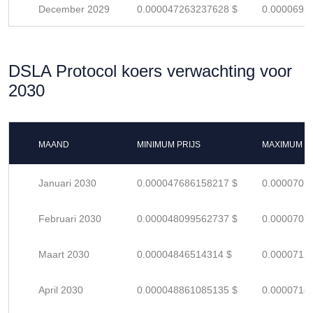
December 2029
0.000047263237628 $
0.0000695
DSLA Protocol koers verwachting voor
2030
MAAND
MINIMUM PRIJS
MAXIMUM P
Januari 2030
0.000047686158217 $
0.0000701
Februari 2030
0.000048099562737 $
0.0000707
Maart 2030
0.00004846514314 $
0.0000712
April 2030
0.000048861085135 $
0.0000718