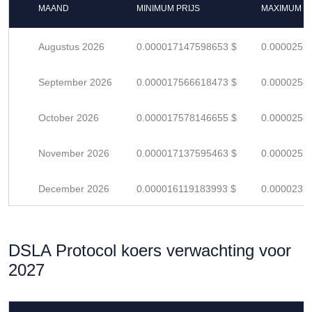
MAAND
MINIMUM PRIJS
MAXIMUM P
Augustus 2026
0.000017147598653 $
0.0000252
September 2026
0.000017566618473 $
0.0000258
October 2026
0.000017578146655 $
0.0000258
November 2026
0.000017137595463 $
0.0000252
December 2026
0.000016119183993 $
0.0000237
DSLA Protocol koers verwachting voor
2027