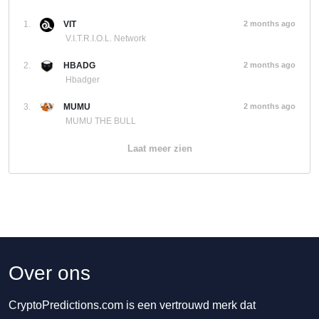
1.
VIT
2 months ago
V.I.T.R.I.O.L. Network
2.
HBADG
2 months ago
Hbadger
3.
MUMU
2 months ago
MUMU THE BULL
Laat meer zien
Over ons
CryptoPredictions.com is een vertrouwd merk dat