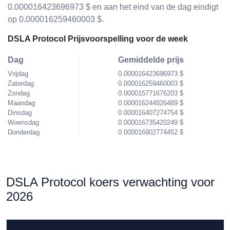
0.000016423696973 $ en aan het eind van de dag eindigt
op 0.000016259460003 $.
DSLA Protocol Prijsvoorspelling voor de week
Dag
Gemiddelde prijs
Vrijdag
0.000016423696973 $
Zaterdag
0.000016259460003 $
Zondag
0.000015771676203 $
Maandag
0.000016244826489 $
Dinsdag
0.000016407274754 $
Woensdag
0.000016735420249 $
Donderdag
0.000016902774452 $
DSLA Protocol koers verwachting voor
2026