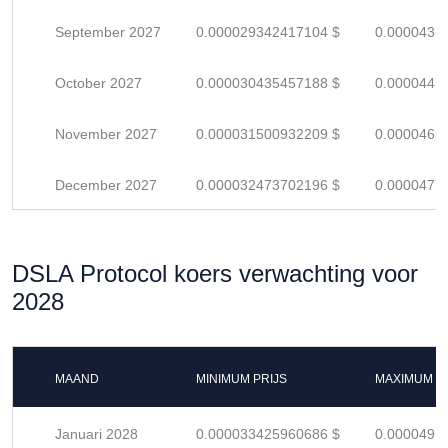
September 2027
0.000029342417104 $
0.0000431
October 2027
0.000030435457188 $
0.0000447
November 2027
0.000031500932209 $
0.0000463
December 2027
0.000032473702196 $
0.0000477
DSLA Protocol koers verwachting voor
2028
MAAND
MINIMUM PRIJS
MAXIMUM P
Januari 2028
0.000033425960686 $
0.0000491