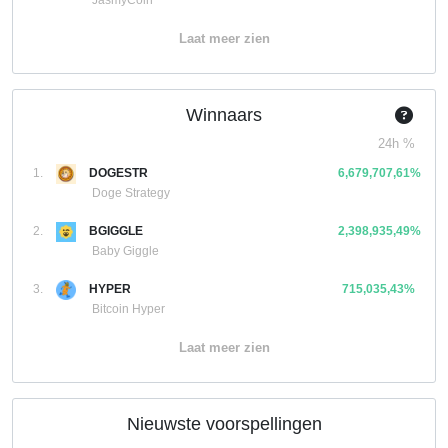
JasmyCoin
Laat meer zien
Winnaars
24h %
1.
DOGESTR
6,679,707,61%
Doge Strategy
2.
BGIGGLE
2,398,935,49%
Baby Giggle
3.
HYPER
715,035,43%
Bitcoin Hyper
Laat meer zien
Nieuwste voorspellingen