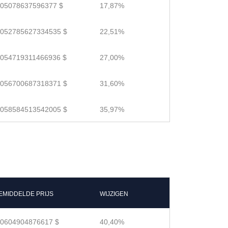
.05078637596377 $
17,87%
.052785627334535 $
22,51%
.054719311466936 $
27,00%
.056700687318371 $
31,60%
.058584513542005 $
35,97%
EMIDDELDE PRIJS
WIJZIGEN
.0604904876617 $
40,40%