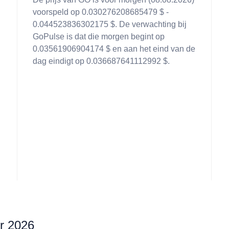
voorspeld op 0.030276208685479 $ -
0.044523836302175 $. De verwachting bij
GoPulse is dat die morgen begint op
0.03561906904174 $ en aan het eind van de
dag eindigt op 0.036687641112992 $.
r 2026