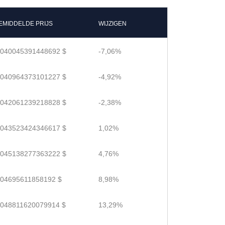
EMIDDELDE PRIJS
WIJZIGEN
.040045391448692 $
-7,06%
.040964373101227 $
-4,92%
.042061239218828 $
-2,38%
.043523424346617 $
1,02%
.045138277363222 $
4,76%
.04695611858192 $
8,98%
.048811620079914 $
13,29%