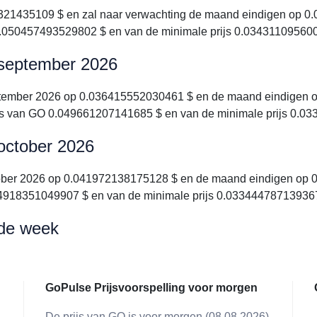
21435109 $ en zal naar verwachting de maand eindigen op 0.
 0.050457493529802 $ en van de minimale prijs 0.03431109560
 september 2026
ptember 2026 op 0.036415552030461 $ en de maand eindigen o
ijs van GO 0.049661207141685 $ en van de minimale prijs 0.0
 october 2026
tober 2026 op 0.041972138175128 $ en de maand eindigen op 0.
04918351049907 $ en van de minimale prijs 0.033444787139367
 de week
GoPulse Prijsvoorspelling voor morgen
De prijs van GO is voor morgen (08.08.2026)