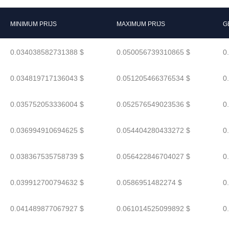
MINIMUM PRIJS
MAXIMUM PRIJS
G
0.034038582731388 $
0.050056739310865 $
0
0.034819717136043 $
0.051205466376534 $
0
0.035752053336004 $
0.052576549023536 $
0
0.036994910694625 $
0.054404280433272 $
0
0.038367535758739 $
0.056422846704027 $
0
0.039912700794632 $
0.0586951482274 $
0
0.041489877067927 $
0.061014525099892 $
0