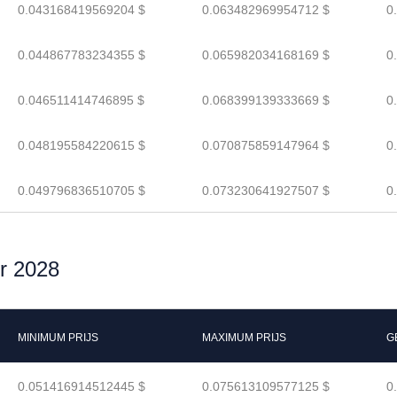
0.043168419569204 $
0.063482969954712 $
0
0.044867783234355 $
0.065982034168169 $
0
0.046511414746895 $
0.068399139333669 $
0
0.048195584220615 $
0.070875859147964 $
0
0.049796836510705 $
0.073230641927507 $
0
r 2028
MINIMUM PRIJS
MAXIMUM PRIJS
G
0.051416914512445 $
0.075613109577125 $
0