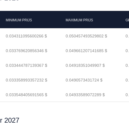
MINIMUM PRIJS
MAXIMUM PRIJS
G
0.034311095600266 $
0.050457493529802 $
0
0.033769620856346 $
0.049661207141685 $
0
0.033444787139367 $
0.04918351049907 $
0
0.033358993357232 $
0.0490573431724 $
0
0.033548405691565 $
0.04933589072289 $
0
r 2027