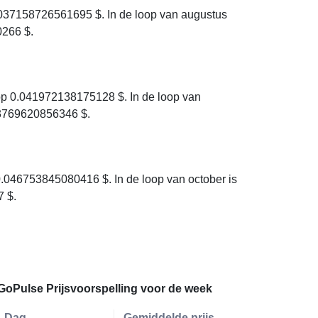
037158726561695 $. In de loop van augustus
0266 $.
p 0.041972138175128 $. In de loop van
33769620856346 $.
046753845080416 $. In de loop van october is
 $.
GoPulse Prijsvoorspelling voor de week
Dag
Gemiddelde prijs