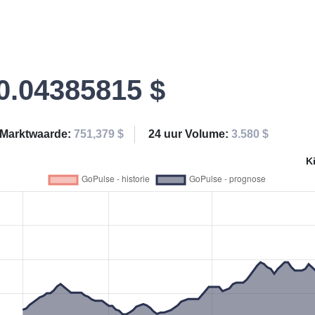
0.04385815 $
Marktwaarde:
751,379 $
24 uur Volume:
3.580 $
K