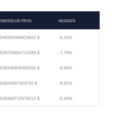
EMIDDELDE PRIJS
WIJZIGEN
.040365994823842 $
-6,31%
.039728965713348 $
-7,79%
.039346808399256 $
-8,68%
.03924587453792 $
-8,91%
.039468712578312 $
-8,40%