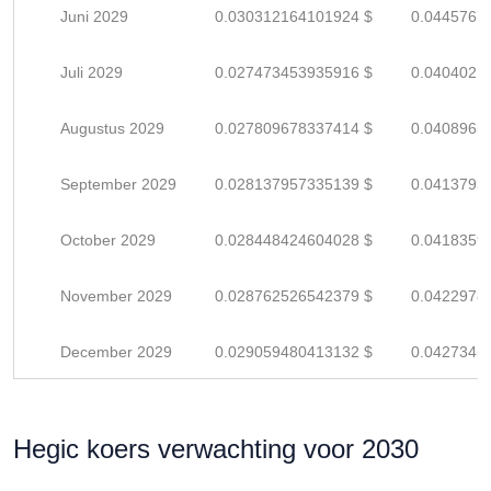
Juni 2029
0.030312164101924 $
0.0445767
Juli 2029
0.027473453935916 $
0.0404021
Augustus 2029
0.027809678337414 $
0.0408965
September 2029
0.028137957335139 $
0.0413793
October 2029
0.028448424604028 $
0.0418359
November 2029
0.028762526542379 $
0.0422978
December 2029
0.029059480413132 $
0.0427345
Hegic koers verwachting voor 2030