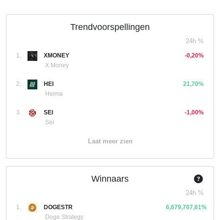
Trendvoorspellingen
24h %
1.
XMONEY
-0,20%
X Money
2.
HEI
21,70%
Heima
3.
SEI
-1,00%
Sei
Laat meer zien
Winnaars
24h %
1.
DOGESTR
6,679,707,61%
Doge Strategy