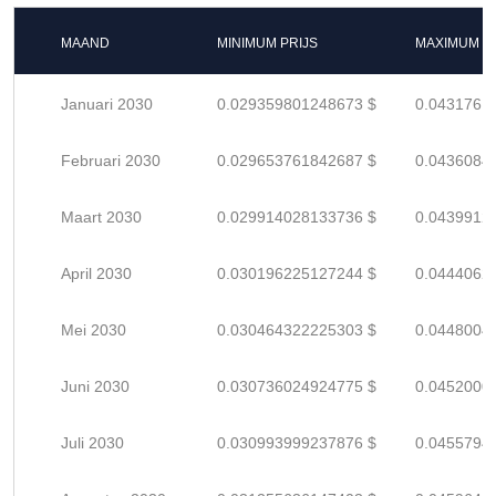
MAAND
MINIMUM PRIJS
MAXIMUM P
Januari 2030
0.029359801248673 $
0.0431761
Februari 2030
0.029653761842687 $
0.0436084
Maart 2030
0.029914028133736 $
0.0439912
April 2030
0.030196225127244 $
0.0444062
Mei 2030
0.030464322225303 $
0.0448004
Juni 2030
0.030736024924775 $
0.0452000
Juli 2030
0.030993999237876 $
0.0455794