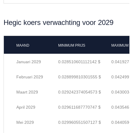
Hegic koers verwachting voor 2029
MAAND
MINIMUM PRIJS
MAXIMUM P
Januari 2029
0.028510601112142 $
0.0419273
Februari 2029
0.028899810301555 $
0.0424997
Maart 2029
0.029242374054573 $
0.0430034
April 2029
0.029611687770747 $
0.0435465
Mei 2029
0.029960551507127 $
0.0440596