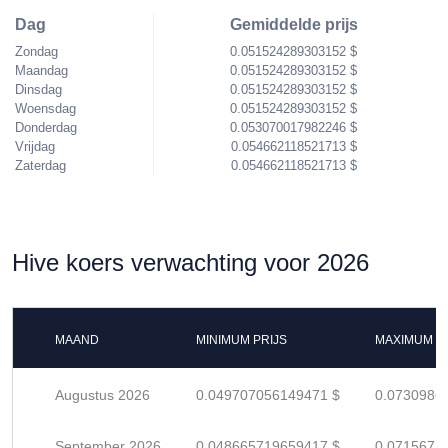
Dag
Gemiddelde prijs
Zondag
0.051524289303152 $
Maandag
0.051524289303152 $
Dinsdag
0.051524289303152 $
Woensdag
0.051524289303152 $
Donderdag
0.053070017982246 $
Vrijdag
0.054662118521713 $
Zaterdag
0.054662118521713 $
Hive koers verwachting voor 2026
MAAND
MINIMUM PRIJS
MAXIMUM P
Augustus 2026
0.049707056149471 $
0.0730986
September 2026
0.048665719659417 $
0.0715672