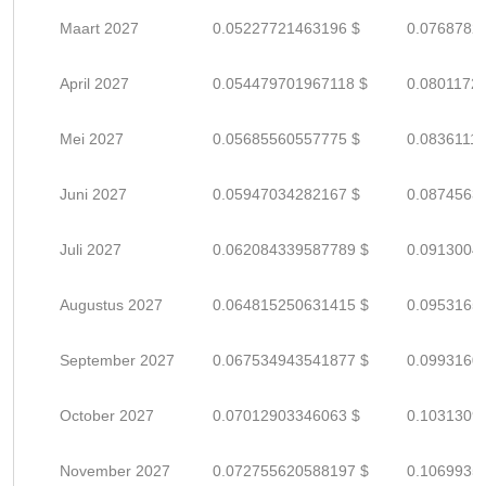
Maart 2027
0.05227721463196 $
0.0768782
April 2027
0.054479701967118 $
0.0801172
Mei 2027
0.05685560557775 $
0.0836111
Juni 2027
0.05947034282167 $
0.0874563
Juli 2027
0.062084339587789 $
0.0913004
Augustus 2027
0.064815250631415 $
0.0953165
September 2027
0.067534943541877 $
0.0993160
October 2027
0.07012903346063 $
0.1031309
November 2027
0.072755620588197 $
0.1069935