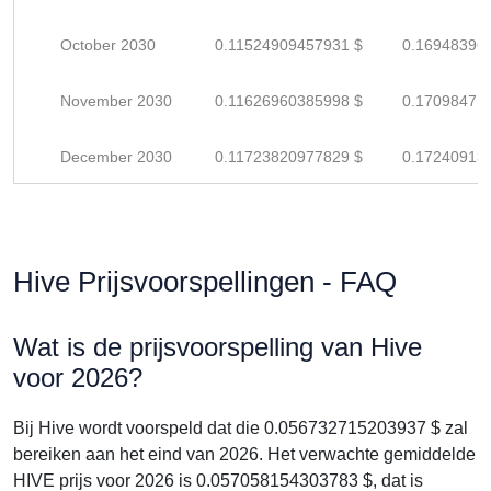
October 2030
0.11524909457931 $
0.16948396
November 2030
0.11626960385998 $
0.17098471
December 2030
0.11723820977829 $
0.17240913
Hive Prijsvoorspellingen - FAQ
Wat is de prijsvoorspelling van Hive
voor 2026?
Bij Hive wordt voorspeld dat die 0.056732715203937 $ zal
bereiken aan het eind van 2026. Het verwachte gemiddelde
HIVE prijs voor 2026 is 0.057058154303783 $, dat is