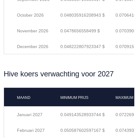
October 2026
0.048035916208943 $
0.0706410
November 2026
0.0478656558499 $
0.0703906
December 2026
0.048222807923347 $
0.0709158
Hive koers verwachting voor 2027
MAAND
MINIMUM PRIJS
MAXIMUM P
Januari 2027
0.049143528933744 $
0.0722698
Februari 2027
0.050587602597167 $
0.0743935