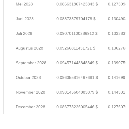
Mei 2028
0.086631867423843 $
0.1273998
Juni 2028
0.08873379704178 $
0.1304908
Juli 2028
0.090701100286912 $
0.1333839
Augustus 2028
0.09266811431721 $
0.1362766
September 2028
0.094571448848349 $
0.1390756
October 2028
0.096355816467681 $
0.1416997
November 2028
0.098145604883879 $
0.1443317
December 2028
0.086773226005446 $
0.1276076