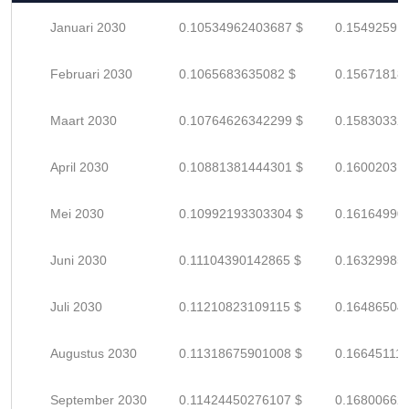
Januari 2030
0.10534962403687 $
0.15492591
Februari 2030
0.1065683635082 $
0.15671818
Maart 2030
0.10764626342299 $
0.15830332
April 2030
0.10881381444301 $
0.16002031
Mei 2030
0.10992193303304 $
0.16164990
Juni 2030
0.11104390142865 $
0.16329985
Juli 2030
0.11210823109115 $
0.16486504
Augustus 2030
0.11318675901008 $
0.16645111
September 2030
0.11424450276107 $
0.16800662