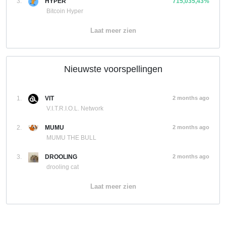
3.
HYPER
715,035,43%
Bitcoin Hyper
Laat meer zien
Nieuwste voorspellingen
1.
VIT
2 months ago
V.I.T.R.I.O.L. Network
2.
MUMU
2 months ago
MUMU THE BULL
3.
DROOLING
2 months ago
drooling cat
Laat meer zien