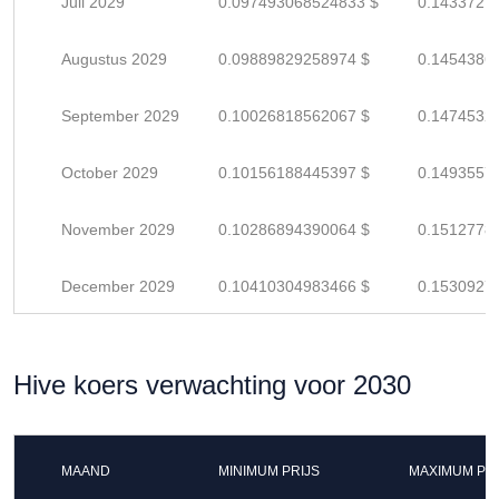
Juli 2029
0.097493068524833 $
0.1433721
Augustus 2029
0.09889829258974 $
0.1454386
September 2029
0.10026818562067 $
0.1474532
October 2029
0.10156188445397 $
0.1493557
November 2029
0.10286894390064 $
0.1512778
December 2029
0.10410304983466 $
0.1530927
Hive koers verwachting voor 2030
MAAND
MINIMUM PRIJS
MAXIMUM PRI