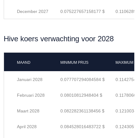
December 2027
0.075227657158177 $
0.1106289
Hive koers verwachting voor 2028
MAAND
MINIMUM PRIJS
MAXIMUM P
Januari 2028
0.077707294084584 $
0.1142754
Februari 2028
0.08010812948404 $
0.1178060
Maart 2028
0.082282361138456 $
0.1210034
April 2028
0.084528016483722 $
0.1243059