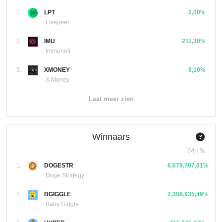
1.
LPT
2,00%
Livepeer
2.
IMU
211,30%
Immunefi
3.
XMONEY
8,10%
X Money
Laat meer zien
Winnaars
24h %
1.
DOGESTR
6,679,707,61%
Doge Strategy
2.
BGIGGLE
2,398,935,49%
Baby Giggle