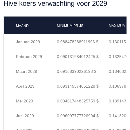
Hive koers verwachting voor 2029
MAAND
MINIMUM PRIJS
MAXIMUM P
Januari 2029
0.088478288911996 $
0.1301151
Februari 2029
0.090131984012425 $
0.1325470
Maart 2029
0.09158390226198 $
0.1346822
April 2029
0.093145574651228 $
0.1369787
Mei 2029
0.094617448325759 $
0.1391433
Juni 2029
0.096097777726994 $
0.1413202