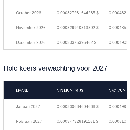
October 2026
0.000327931644285 $
0.0004822
November 2026
0.000329940313302 $
0.0004852
December 2026
0.00033376396462 $
0.0004908
Holo koers verwachting voor 2027
MAAND
MINIMUM PRIJS
MAXIMUM P
Januari 2027
0.000339634604668 $
0.0004994
Februari 2027
0.000347328191151 $
0.0005107