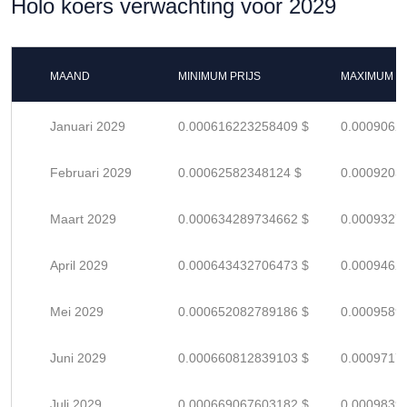
Holo koers verwachting voor 2029
MAAND
MINIMUM PRIJS
MAXIMUM P
Januari 2029
0.000616223258409 $
0.0009062
Februari 2029
0.00062582348124 $
0.0009203
Maart 2029
0.000634289734662 $
0.0009327
April 2029
0.000643432706473 $
0.0009462
Mei 2029
0.000652082789186 $
0.0009589
Juni 2029
0.000660812839103 $
0.0009717
Juli 2029
0.000669067603182 $
0.0009839