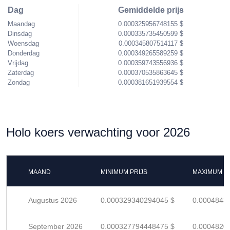
Dag
Gemiddelde prijs
Maandag
0.000325956748155 $
Dinsdag
0.000335735450599 $
Woensdag
0.000345807514117 $
Donderdag
0.000349265589259 $
Vrijdag
0.000359743556936 $
Zaterdag
0.000370535863645 $
Zondag
0.000381651939554 $
Holo koers verwachting voor 2026
MAAND
MINIMUM PRIJS
MAXIMUM P
Augustus 2026
0.000329340294045 $
0.0004843
September 2026
0.000327794448475 $
0.0004820