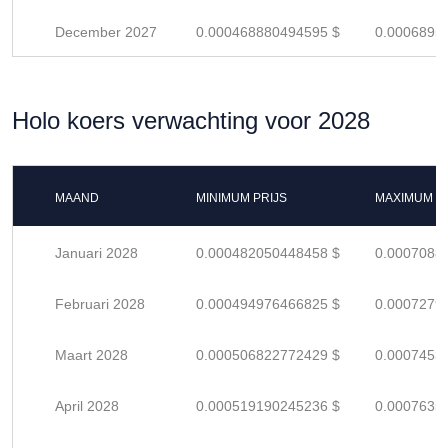
December 2027
0.000468880494595 $
0.0006895
Holo koers verwachting voor 2028
MAAND
MINIMUM PRIJS
MAXIMUM P
Januari 2028
0.000482050448458 $
0.0007088
Februari 2028
0.000494976466825 $
0.0007279
Maart 2028
0.000506822772429 $
0.0007453
April 2028
0.000519190245236 $
0.0007635