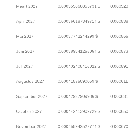
Maart 2027
0.000355668855731 $
0.0005230
April 2027
0.000366187349714 $
0.0005385
Mei 2027
0.00037742244299 $
0.0005550
Juni 2027
0.000389841255054 $
0.0005732
Juli 2027
0.000402408416022 $
0.0005917
Augustus 2027
0.00041575090059 $
0.0006113
September 2027
0.00042927909986 $
0.0006312
October 2027
0.000442413902729 $
0.0006506
November 2027
0.000455942527774 $
0.0006705