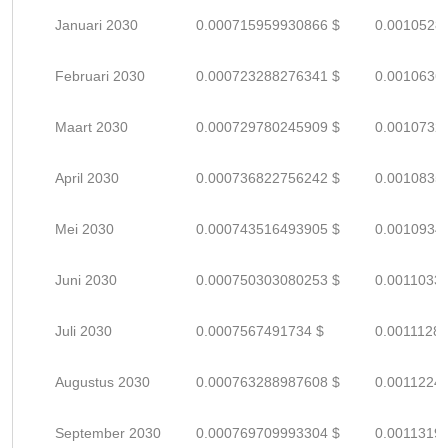
Januari 2030
0.000715959930866 $
0.0010528
Februari 2030
0.000723288276341 $
0.0010636
Maart 2030
0.000729780245909 $
0.0010732
April 2030
0.000736822756242 $
0.0010835
Mei 2030
0.000743516493905 $
0.0010934
Juni 2030
0.000750303080253 $
0.0011033
Juli 2030
0.0007567491734 $
0.0011128
Augustus 2030
0.000763288987608 $
0.0011224
September 2030
0.000769709993304 $
0.0011319