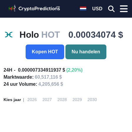
USD
Holo
HOT
0.00034074 $
Kopen HOT
Nu handelen
24H
0.000007334911937 $
(2,20%)
Marktwaarde:
60,517,116 $
24 uur Volume:
4,205,656 $
Kies jaar
2026
2027
2028
2029
2030