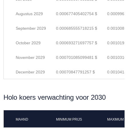
Augustus 2029
0.000677405402754 $
0.0009961
September 2029
0.000685555718215 $
0.0010081
October 2029
0.000693271697757 $
0.0010195
November 2029
0.000701085099481 $
0.0010310
December 2029
0.00070847791257 $
0.0010418
Holo koers verwachting voor 2030
MAAND
MINIMUM PRIJS
MAXIMUM P