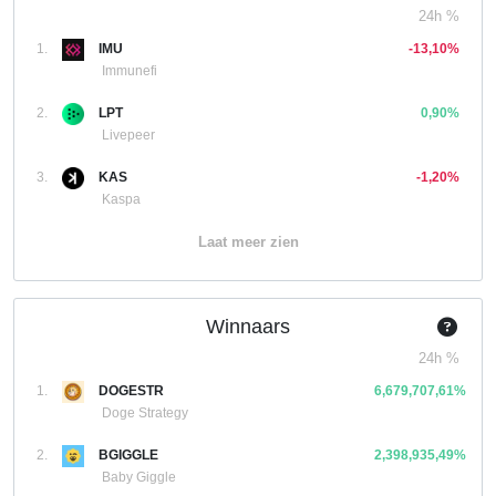
24h %
1.
IMU
-13,10%
Immunefi
2.
LPT
0,90%
Livepeer
3.
KAS
-1,20%
Kaspa
Laat meer zien
Winnaars
24h %
1.
DOGESTR
6,679,707,61%
Doge Strategy
2.
BGIGGLE
2,398,935,49%
Baby Giggle