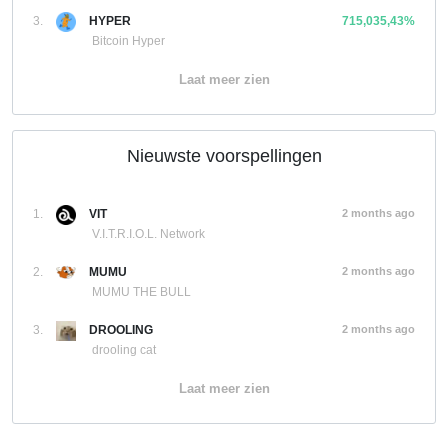
3.
HYPER
715,035,43%
Bitcoin Hyper
Laat meer zien
Nieuwste voorspellingen
1.
VIT
2 months ago
V.I.T.R.I.O.L. Network
2.
MUMU
2 months ago
MUMU THE BULL
3.
DROOLING
2 months ago
drooling cat
Laat meer zien