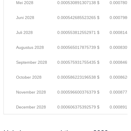
Mei 2028
0.000530891307138 $
0.0007807
Juni 2028
0.000542685523265 $
0.0007980
Juli 2028
0.000553812552971 $
0.0008144
Augustus 2028
0.000565017875739 $
0.0008309
September 2028
0.000575931755435 $
0.0008469
October 2028
0.000586223196538 $
0.0008620
November 2028
0.000596600376379 $
0.0008773
December 2028
0.000606375392579 $
0.0008917