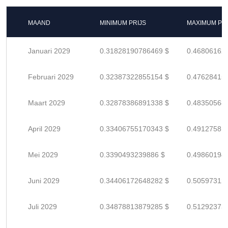
MAAND
MINIMUM PRIJS
MAXIMUM PRI
Januari 2029
0.31828190786469 $
0.46806162
Februari 2029
0.32387322855154 $
0.47628415
Maart 2029
0.32878386891338 $
0.48350568
April 2029
0.33406755170343 $
0.49127581
Mei 2029
0.3390493239886 $
0.49860194
Juni 2029
0.34406172648282 $
0.50597312
Juli 2029
0.34878813879285 $
0.51292373