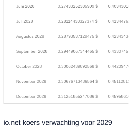
Juni 2028
0.27433252385909 $
0.40343018
Juli 2028
0.28114438327374 $
0.41344762
Augustus 2028
0.28793537129475 $
0.42343436
September 2028
0.29449067344465 $
0.43307451
October 2028
0.30062439892568 $
0.44209470
November 2028
0.30676713436564 $
0.45112813
December 2028
0.31251855247086 $
0.45958610
io.net koers verwachting voor 2029