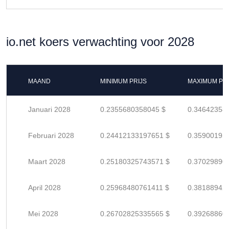
io.net koers verwachting voor 2028
MAAND
MINIMUM PRIJS
MAXIMUM PRI
Januari 2028
0.2355680358045 $
0.34642358
Februari 2028
0.24412133197651 $
0.35900195
Maart 2028
0.25180325743571 $
0.37029890
April 2028
0.25968480761411 $
0.38188942
Mei 2028
0.26702825335565 $
0.39268860