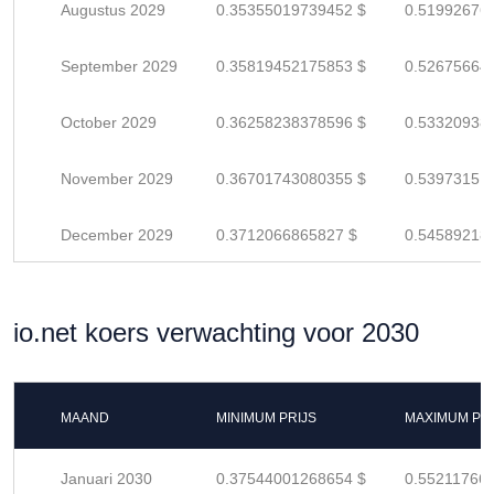
Augustus 2029
0.35355019739452 $
0.51992676
September 2029
0.35819452175853 $
0.52675664
October 2029
0.36258238378596 $
0.53320938
November 2029
0.36701743080355 $
0.53973151
December 2029
0.3712066865827 $
0.54589218
io.net koers verwachting voor 2030
MAAND
MINIMUM PRIJS
MAXIMUM PRI
Januari 2030
0.37544001268654 $
0.55211766