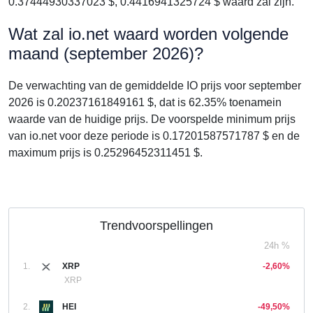
0.37444930337023 $, 0.4416941325724 $ waard zal zijn.
Wat zal io.net waard worden volgende
maand (september 2026)?
De verwachting van de gemiddelde IO prijs voor september
2026 is 0.20237161849161 $, dat is 62.35% toenamein
waarde van de huidige prijs. De voorspelde minimum prijs
van io.net voor deze periode is 0.17201587571787 $ en de
maximum prijs is 0.25296452311451 $.
Trendvoorspellingen
24h %
1.
XRP
-2,60%
XRP
2.
HEI
-49,50%