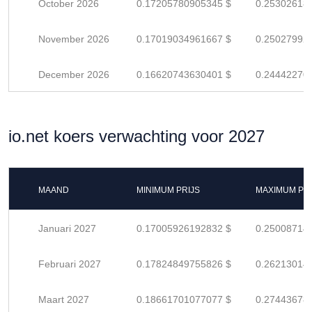
October 2026
0.17205780905345 $
0.25302618
November 2026
0.17019034961667 $
0.25027992
December 2026
0.16620743630401 $
0.24442270
io.net koers verwachting voor 2027
MAAND
MINIMUM PRIJS
MAXIMUM PRI
Januari 2027
0.17005926192832 $
0.25008714
Februari 2027
0.17824849755826 $
0.26213014
Maart 2027
0.18661701077077 $
0.27443678