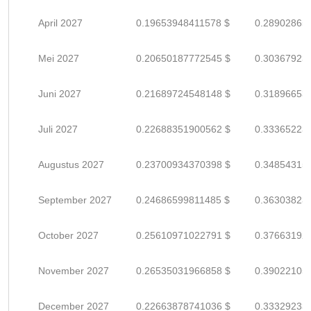
April 2027
0.19653948411578 $
0.28902865
Mei 2027
0.20650187772545 $
0.30367923
Juni 2027
0.21689724548148 $
0.31896653
Juli 2027
0.22688351900562 $
0.33365223
Augustus 2027
0.23700934370398 $
0.34854315
September 2027
0.24686599811485 $
0.36303823
October 2027
0.25610971022791 $
0.37663192
November 2027
0.26535031966858 $
0.39022105
December 2027
0.22663878741036 $
0.33329233