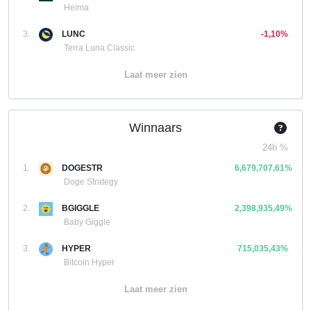
Heima
3.
LUNC
-1,10%
Terra Luna Classic
Laat meer zien
Winnaars
24h %
1.
DOGESTR
6,679,707,61%
Doge Strategy
2.
BGIGGLE
2,398,935,49%
Baby Giggle
3.
HYPER
715,035,43%
Bitcoin Hyper
Laat meer zien