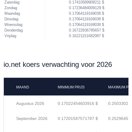
Zaterdag
0.17410589908211 $
Zondag
0.17236484009129 $
Maandag
0.17064119169038 $
Dinsdag
0.17064119169038 $
Woensdag
0.17064119169038 $
Donderdag
0.16722836785657 $
Vrijdag
0.16221151682087 $
io.net koers verwachting voor 2026
MAAND
MINIMUM PRIJS
MAXIMUM PRI
Augustus 2026
0.17022454603916 $
0.25033021
September 2026
0.17201587571787 $
0.25296452