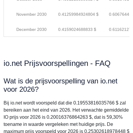
November 2030
0.41259984924804 $
0.60676448
December 2030
0.4159024688833 $
0.61162127
io.net Prijsvoorspellingen - FAQ
Wat is de prijsvoorspelling van io.net
voor 2026?
Bij io.net wordt voorspeld dat die 0.19553816035766 $ zal
bereiken aan het eind van 2026. Het verwachte gemiddelde
IO prijs voor 2026 is 0.20016376864263 $, dat is 59,30%
toename in waarde vergeleken met huidige prijs. De
maximum prijs voorspeld voor 2026 is 0.25302618978448 $