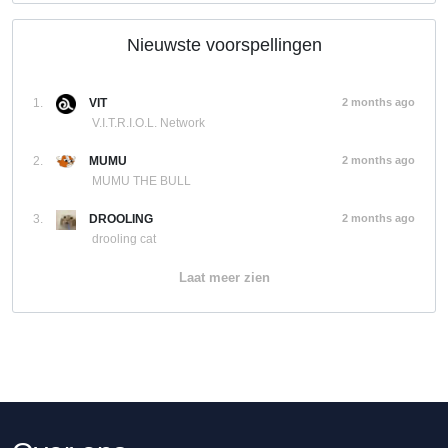
Nieuwste voorspellingen
1.
VIT
2 months ago
V.I.T.R.I.O.L. Network
2.
MUMU
2 months ago
MUMU THE BULL
3.
DROOLING
2 months ago
drooling cat
Laat meer zien