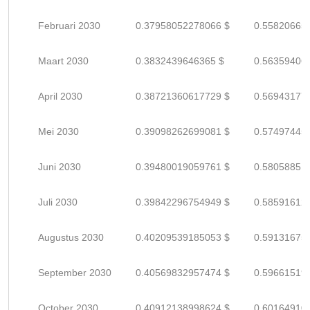
Februari 2030
0.37958052278066 $
0.55820665
Maart 2030
0.3832439646365 $
0.56359406
April 2030
0.38721360617729 $
0.56943177
Mei 2030
0.39098262699081 $
0.57497445
Juni 2030
0.39480019059761 $
0.58058851
Juli 2030
0.39842296754949 $
0.58591612
Augustus 2030
0.40209539185053 $
0.59131675
September 2030
0.40569832957474 $
0.59661519
October 2030
0.40912138998624 $
0.60164910