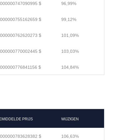
.000000747090995 $
96,99%
.000000755162659 $
99,12%
.000000762620273 $
101,09%
.000000770002445 $
103,03%
.000000776841156 $
104,84%
EMIDDELDE PRIJS
WIJZIGEN
.000000783628382 $
106,63%