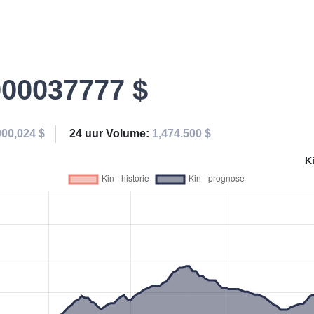
000037777 $
000,024 $
24 uur Volume:
1,474.500 $
K