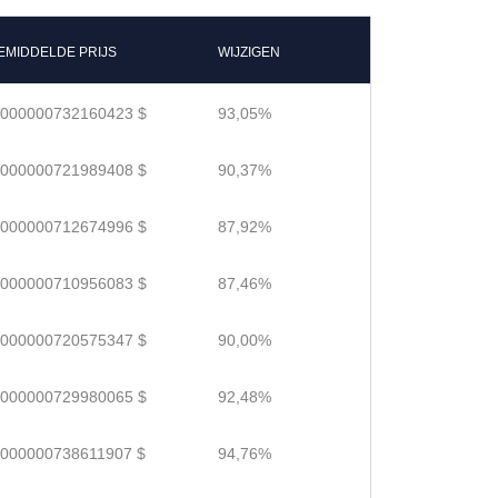
EMIDDELDE PRIJS
WIJZIGEN
.000000732160423 $
93,05%
.000000721989408 $
90,37%
.000000712674996 $
87,92%
.000000710956083 $
87,46%
.000000720575347 $
90,00%
.000000729980065 $
92,48%
.000000738611907 $
94,76%