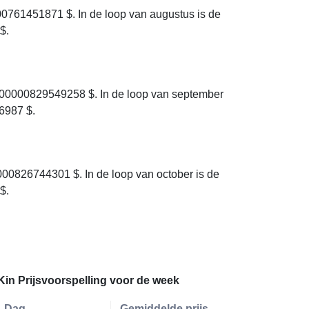
0761451871 $. In de loop van augustus is de
$.
000000829549258 $. In de loop van september
6987 $.
00826744301 $. In de loop van october is de
$.
Kin Prijsvoorspelling voor de week
Dag
Gemiddelde prijs