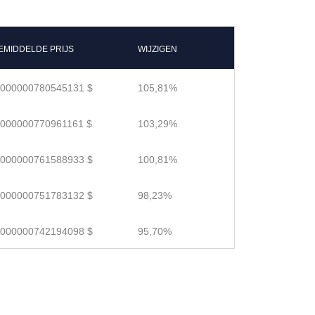
EMIDDELDE PRIJS
WIJZIGEN
.000000780545131 $
105,81%
.000000770961161 $
103,29%
.000000761588933 $
100,81%
.000000751783132 $
98,23%
.000000742194098 $
95,70%