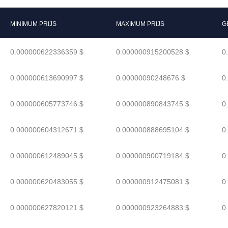
MINIMUM PRIJS
MAXIMUM PRIJS
G
0.000000622336359 $
0.000000915200528 $
0
0.000000613690997 $
0.00000090248676 $
0
0.000000605773746 $
0.000000890843745 $
0
0.000000604312671 $
0.000000888695104 $
0
0.000000612489045 $
0.000000900719184 $
0
0.000000620483055 $
0.000000912475081 $
0
0.000000627820121 $
0.000000923264883 $
0