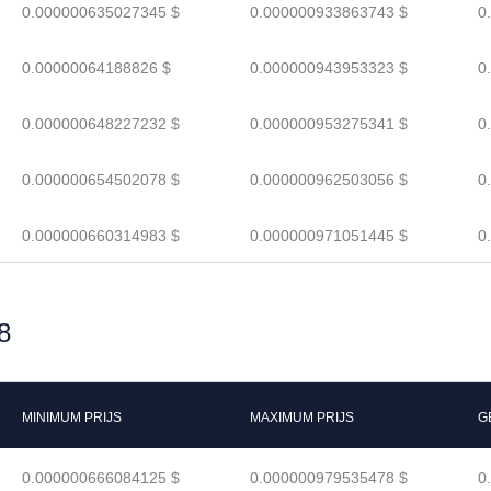
0.000000635027345 $
0.000000933863743 $
0
0.00000064188826 $
0.000000943953323 $
0
0.000000648227232 $
0.000000953275341 $
0
0.000000654502078 $
0.000000962503056 $
0
0.000000660314983 $
0.000000971051445 $
0
8
MINIMUM PRIJS
MAXIMUM PRIJS
G
0.000000666084125 $
0.000000979535478 $
0