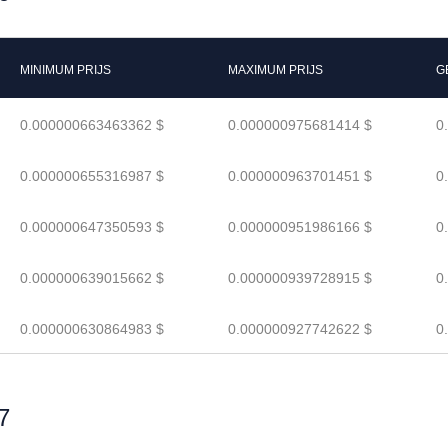
MINIMUM PRIJS
MAXIMUM PRIJS
G
0.000000663463362 $
0.000000975681414 $
0
0.000000655316987 $
0.000000963701451 $
0
0.000000647350593 $
0.000000951986166 $
0
0.000000639015662 $
0.000000939728915 $
0
0.000000630864983 $
0.000000927742622 $
0
7