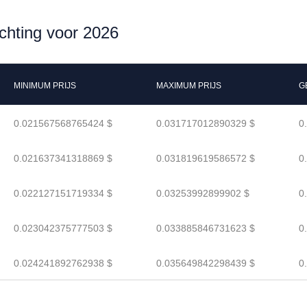
chting voor 2026
MINIMUM PRIJS
MAXIMUM PRIJS
G
0.021567568765424 $
0.031717012890329 $
0
0.021637341318869 $
0.031819619586572 $
0
0.022127151719334 $
0.03253992899902 $
0
0.023042375777503 $
0.033885846731623 $
0
0.024241892762938 $
0.035649842298439 $
0