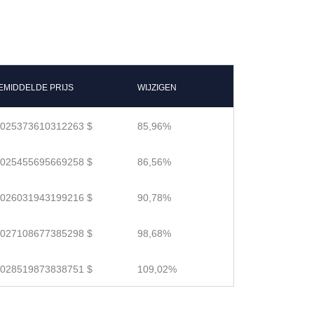
EMIDDELDE PRIJS
WIJZIGEN
.025373610312263 $
85,96%
.025455695669258 $
86,56%
.026031943199216 $
90,78%
.027108677385298 $
98,68%
.028519873838751 $
109,02%