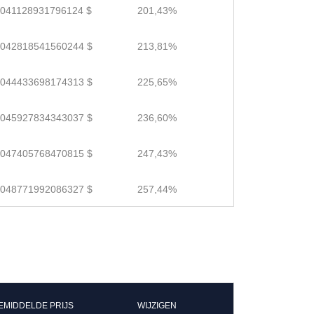
.041128931796124 $
201,43%
.042818541560244 $
213,81%
.044433698174313 $
225,65%
.045927834343037 $
236,60%
.047405768470815 $
247,43%
.048771992086327 $
257,44%
EMIDDELDE PRIJS
WIJZIGEN