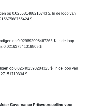
gen op 0.025581488216743 $. In de loop van
.021567568765424 $.
ndigen op 0.029892008467265 $. In de loop
ijs 0.021637341318869 $.
digen op 0.025402390284323 $. In de loop van
2127151719334 $.
Meter Governance Prijsvoorspelling voor