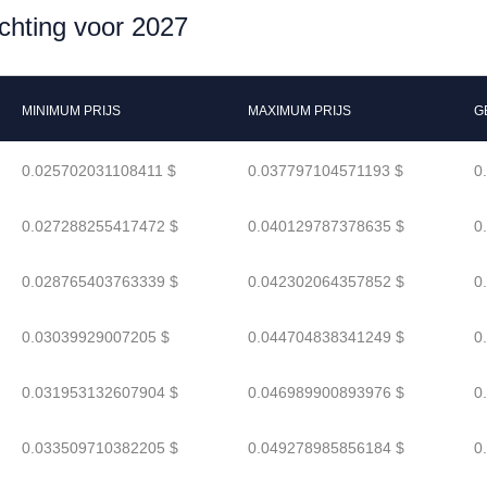
chting voor 2027
MINIMUM PRIJS
MAXIMUM PRIJS
G
0.025702031108411 $
0.037797104571193 $
0
0.027288255417472 $
0.040129787378635 $
0
0.028765403763339 $
0.042302064357852 $
0
0.03039929007205 $
0.044704838341249 $
0
0.031953132607904 $
0.046989900893976 $
0
0.033509710382205 $
0.049278985856184 $
0