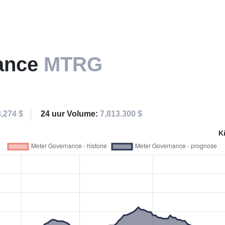
ance
MTRG
,274 $
24 uur Volume:
7,813.300 $
K