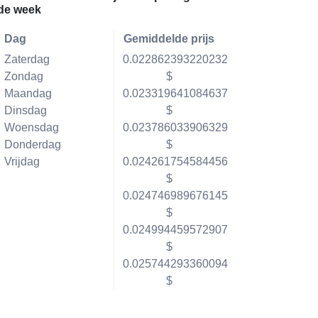
de week
Dag
Gemiddelde prijs
Zaterdag
0.022862393220232
Zondag
$
Maandag
0.023319641084637
Dinsdag
$
Woensdag
0.023786033906329
Donderdag
$
Vrijdag
0.024261754584456
$
0.024746989676145
$
0.024994459572907
$
0.025744293360094
$