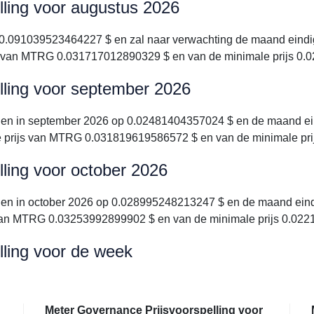
ling voor augustus 2026
0.091039523464227 $ en zal naar verwachting de maand eindi
js van MTRG 0.031717012890329 $ en van de minimale prijs 0
lling voor september 2026
nen in september 2026 op 0.02481404357024 $ en de maand ei
e prijs van MTRG 0.031819619586572 $ en van de minimale pr
ling voor october 2026
nen in october 2026 op 0.028995248213247 $ en de maand ein
s van MTRG 0.03253992899902 $ en van de minimale prijs 0.02
ling voor de week
Meter Governance Prijsvoorspelling voor