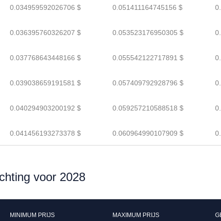
0.034959592026706 $
0.051411164745156 $
0
0.036395760326207 $
0.053523176950305 $
0
0.037768643448166 $
0.055542122717891 $
0
0.039038659191581 $
0.057409792928796 $
0
0.040294903200192 $
0.059257210588518 $
0
0.041456193273378 $
0.060964990107909 $
0
chting voor 2028
MINIMUM PRIJS
MAXIMUM PRIJS
G