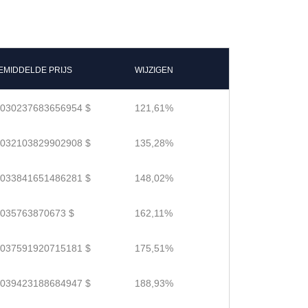
EMIDDELDE PRIJS
WIJZIGEN
.030237683656954 $
121,61%
.032103829902908 $
135,28%
.033841651486281 $
148,02%
.035763870673 $
162,11%
.037591920715181 $
175,51%
.039423188684947 $
188,93%