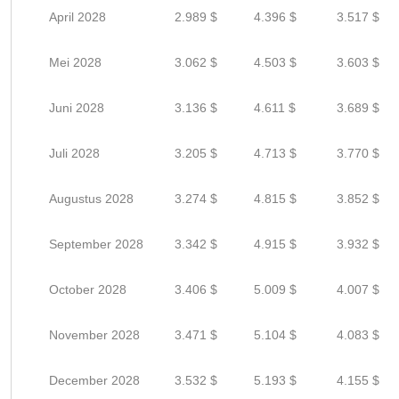
April 2028
2.989 $
4.396 $
3.517 $
Mei 2028
3.062 $
4.503 $
3.603 $
Juni 2028
3.136 $
4.611 $
3.689 $
Juli 2028
3.205 $
4.713 $
3.770 $
Augustus 2028
3.274 $
4.815 $
3.852 $
September 2028
3.342 $
4.915 $
3.932 $
October 2028
3.406 $
5.009 $
4.007 $
November 2028
3.471 $
5.104 $
4.083 $
December 2028
3.532 $
5.193 $
4.155 $