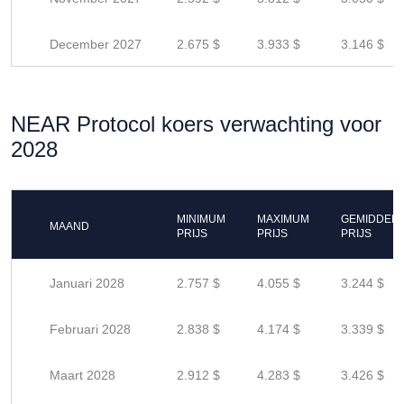
December 2027
2.675 $
3.933 $
3.146 $
NEAR Protocol koers verwachting voor
2028
MINIMUM
MAXIMUM
GEMIDDEL
MAAND
PRIJS
PRIJS
PRIJS
Januari 2028
2.757 $
4.055 $
3.244 $
Februari 2028
2.838 $
4.174 $
3.339 $
Maart 2028
2.912 $
4.283 $
3.426 $