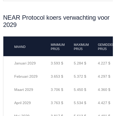
NEAR Protocol koers verwachting voor
2029
MINIMUM
MAXIMUM
GEMIDDEL
MAAND
PRIJS
PRIJS
PRIJS
Januari 2029
3.593 $
5.284 $
4.227 $
Februari 2029
3.653 $
5.372 $
4.297 $
Maart 2029
3.706 $
5.450 $
4.360 $
April 2029
3.763 $
5.534 $
4.427 $