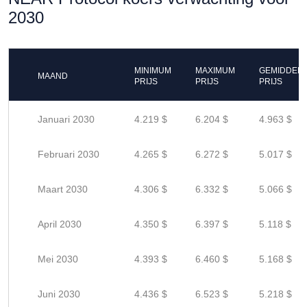
2030
MINIMUM
MAXIMUM
GEMIDDEL
MAAND
PRIJS
PRIJS
PRIJS
Januari 2030
4.219 $
6.204 $
4.963 $
Februari 2030
4.265 $
6.272 $
5.017 $
Maart 2030
4.306 $
6.332 $
5.066 $
April 2030
4.350 $
6.397 $
5.118 $
Mei 2030
4.393 $
6.460 $
5.168 $
Juni 2030
4.436 $
6.523 $
5.218 $