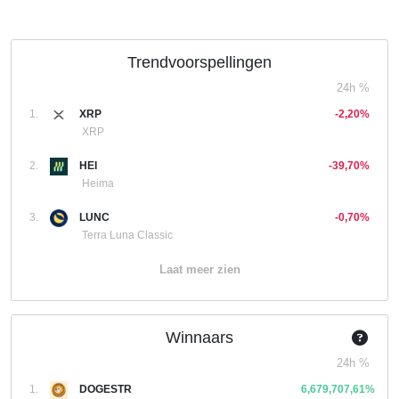
Trendvoorspellingen
24h %
1.
XRP
-2,20%
XRP
2.
HEI
-39,70%
Heima
3.
LUNC
-0,70%
Terra Luna Classic
Laat meer zien
Winnaars
24h %
1.
DOGESTR
6,679,707,61%