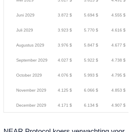
Mei 2029
3.817 $
5.613 $
4.491 $
Juni 2029
3.872 $
5.694 $
4.555 $
Juli 2029
3.923 $
5.770 $
4.616 $
Augustus 2029
3.976 $
5.847 $
4.677 $
September 2029
4.027 $
5.922 $
4.738 $
October 2029
4.076 $
5.993 $
4.795 $
November 2029
4.125 $
6.066 $
4.853 $
December 2029
4.171 $
6.134 $
4.907 $
NEAR Protocol koers verwachting voor