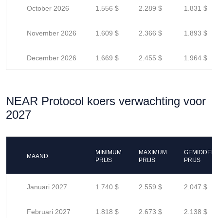
October 2026
1.556 $
2.289 $
1.831 $
November 2026
1.609 $
2.366 $
1.893 $
December 2026
1.669 $
2.455 $
1.964 $
NEAR Protocol koers verwachting voor
2027
MINIMUM
MAXIMUM
GEMIDDEL
MAAND
PRIJS
PRIJS
PRIJS
Januari 2027
1.740 $
2.559 $
2.047 $
Februari 2027
1.818 $
2.673 $
2.138 $