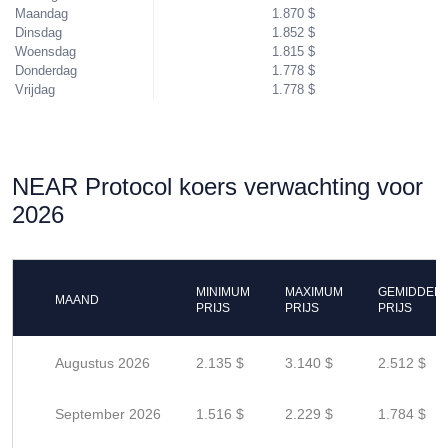
Maandag
1.870 $
Dinsdag
1.852 $
Woensdag
1.815 $
Donderdag
1.778 $
Vrijdag
1.778 $
NEAR Protocol koers verwachting voor
2026
MINIMUM
MAXIMUM
GEMIDDEL
MAAND
PRIJS
PRIJS
PRIJS
Augustus 2026
2.135 $
3.140 $
2.512 $
September 2026
1.516 $
2.229 $
1.784 $