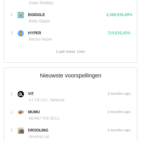
Doge Strategy
2.
BGIGGLE
2,398,935,49%
Baby Giggle
3.
HYPER
715,035,43%
Bitcoin Hyper
Laat meer zien
Nieuwste voorspellingen
1.
VIT
2 months ago
V.I.T.R.I.O.L. Network
2.
MUMU
2 months ago
MUMU THE BULL
3.
DROOLING
2 months ago
drooling cat