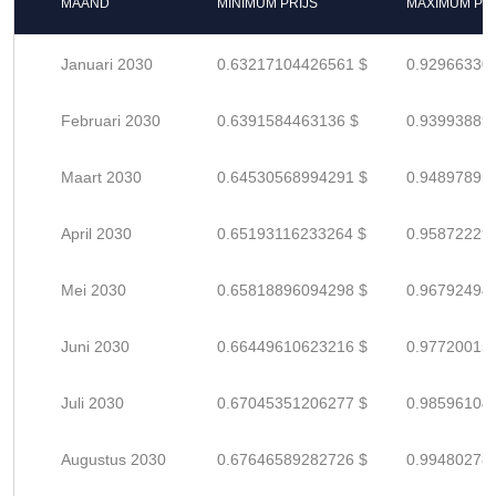
MAAND
MINIMUM PRIJS
MAXIMUM PRI
Januari 2030
0.63217104426561 $
0.92966330
Februari 2030
0.6391584463136 $
0.93993889
Maart 2030
0.64530568994291 $
0.94897895
April 2030
0.65193116233264 $
0.95872229
Mei 2030
0.65818896094298 $
0.96792494
Juni 2030
0.66449610623216 $
0.97720015
Juli 2030
0.67045351206277 $
0.98596104
Augustus 2030
0.67646589282726 $
0.99480278