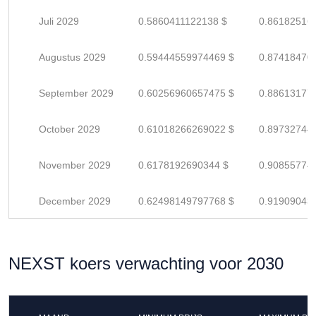
Juli 2029
0.5860411122138 $
0.86182516
Augustus 2029
0.59444559974469 $
0.87418470
September 2029
0.60256960657475 $
0.88613177
October 2029
0.61018266269022 $
0.89732744
November 2029
0.6178192690344 $
0.90855774
December 2029
0.62498149797768 $
0.91909043
NEXST koers verwachting voor 2030