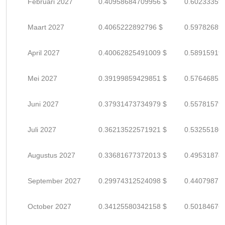
Februari 2027
0.40958684709956 $
0.60233359
Maart 2027
0.4065222892796 $
0.59782689
April 2027
0.40062825491009 $
0.58915919
Mei 2027
0.39199859429851 $
0.57646852
Juni 2027
0.37931473734979 $
0.55781579
Juli 2027
0.36213522571921 $
0.53255180
Augustus 2027
0.33681677372013 $
0.49531878
September 2027
0.29974312524098 $
0.44079871
October 2027
0.34125580342158 $
0.50184676