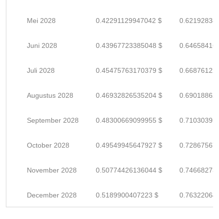
Mei 2028
0.42291129947042 $
0.62192838
Juni 2028
0.43967723385048 $
0.64658416
Juli 2028
0.45475763170379 $
0.66876122
Augustus 2028
0.46932826535204 $
0.69018862
September 2028
0.48300669099955 $
0.71030395
October 2028
0.49549945647927 $
0.72867567
November 2028
0.50774426136044 $
0.74668273
December 2028
0.5189900407223 $
0.76322064