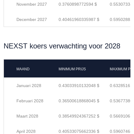
November 2027
0.3760898772594 $
0.55307334
December 2027
0.40461960335987 $
0.59502882
NEXST koers verwachting voor 2028
MAAND
MINIMUM PRIJS
MAXIMUM PRI
Januari 2028
0.43033910132048 $
0.63285161
Februari 2028
0.36500618868045 $
0.53677380
Maart 2028
0.38549924367252 $
0.56691065
April 2028
0.40533075662336 $
0.59607464