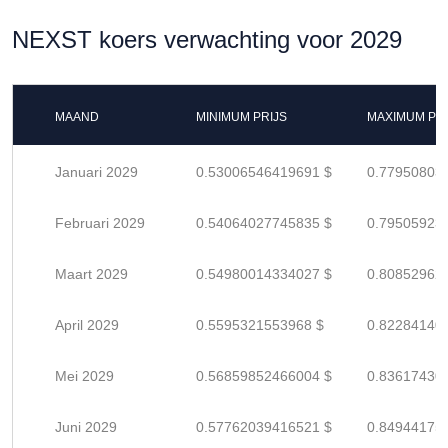
NEXST koers verwachting voor 2029
MAAND
MINIMUM PRIJS
MAXIMUM PRI
Januari 2029
0.53006546419691 $
0.77950803
Februari 2029
0.54064027745835 $
0.79505923
Maart 2029
0.54980014334027 $
0.80852962
April 2029
0.5595321553968 $
0.82284140
Mei 2029
0.56859852466004 $
0.83617430
Juni 2029
0.57762039416521 $
0.84944175