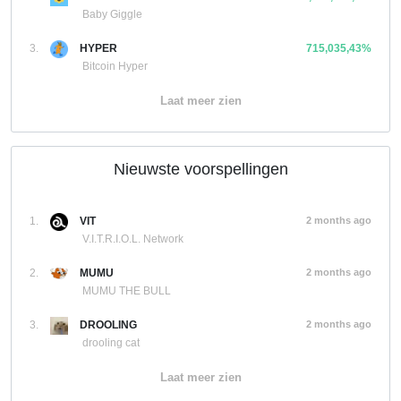
Baby Giggle
3.
HYPER
715,035,43%
Bitcoin Hyper
Laat meer zien
Nieuwste voorspellingen
1.
VIT
2 months ago
V.I.T.R.I.O.L. Network
2.
MUMU
2 months ago
MUMU THE BULL
3.
DROOLING
2 months ago
drooling cat
Laat meer zien