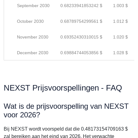
September 2030
0.68233941853242 $
1.003 $
October 2030
0.68789754299561 $
1.012 $
November 2030
0.69352430310015 $
1.020 $
December 2030
0.69884744053856 $
1.028 $
NEXST Prijsvoorspellingen - FAQ
Wat is de prijsvoorspelling van NEXST
voor 2026?
Bij NEXST wordt voorspeld dat die 0.48173154709163 $
zal bereiken aan het eind van 2026. Het verwachte