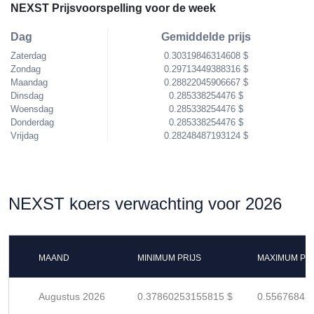
NEXST Prijsvoorspelling voor de week
Dag
Gemiddelde prijs
Zaterdag
0.30319846314608 $
Zondag
0.29713449388316 $
Maandag
0.28822045906667 $
Dinsdag
0.285338254476 $
Woensdag
0.285338254476 $
Donderdag
0.285338254476 $
Vrijdag
0.28248487193124 $
NEXST koers verwachting voor 2026
MAAND
MINIMUM PRIJS
MAXIMUM PRI
Augustus 2026
0.37860253155815 $
0.55676842