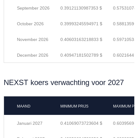
September 2026
0.39121130987353 $
0.57531074
October 2026
0.39993245594971 $
0.58813596
November 2026
0.40603163218833 $
0.59710534
December 2026
0.40947181502789 $
0.60216443
NEXST koers verwachting voor 2027
MAAND
MINIMUM PRIJS
MAXIMUM PRI
Januari 2027
0.41069073723604 $
0.60395696