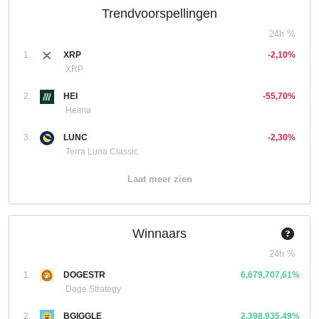
Trendvoorspellingen
24h %
1.
XRP
-2,10%
XRP
2.
HEI
-55,70%
Heima
3.
LUNC
-2,30%
Terra Luna Classic
Laat meer zien
Winnaars
24h %
1.
DOGESTR
6,679,707,61%
Doge Strategy
2.
BGIGGLE
2,398,935,49%