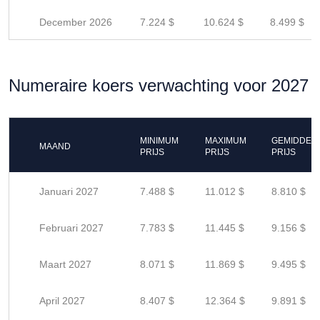
December 2026
7.224 $
10.624 $
8.499 $
Numeraire koers verwachting voor 2027
MINIMUM
MAXIMUM
GEMIDDEL
MAAND
PRIJS
PRIJS
PRIJS
Januari 2027
7.488 $
11.012 $
8.810 $
Februari 2027
7.783 $
11.445 $
9.156 $
Maart 2027
8.071 $
11.869 $
9.495 $
April 2027
8.407 $
12.364 $
9.891 $