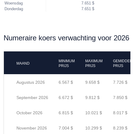
Woensdag
7.651 $
Donderdag
7.651 $
Numeraire koers verwachting voor 2026
MINIMUM
MAXIMUM
GEMIDDEL
MAAND
PRIJS
PRIJS
PRIJS
Augustus 2026
6.567 $
9.658 $
7.726 $
September 2026
6.672 $
9.812 $
7.850 $
October 2026
6.815 $
10.021 $
8.017 $
November 2026
7.004 $
10.299 $
8.239 $