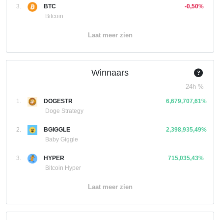
3.
BTC
-0,50%
Bitcoin
Laat meer zien
Winnaars
24h %
1.
DOGESTR
6,679,707,61%
Doge Strategy
2.
BGIGGLE
2,398,935,49%
Baby Giggle
3.
HYPER
715,035,43%
Bitcoin Hyper
Laat meer zien