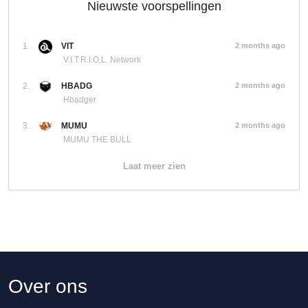
Nieuwste voorspellingen
1.
VIT
2 months ago
V.I.T.R.I.O.L. Network
2.
HBADG
2 months ago
Hbadger
3.
MUMU
2 months ago
MUMU THE BULL
Laat meer zien
Over ons