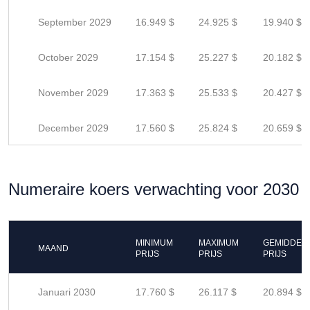
September 2029
16.949 $
24.925 $
19.940 $
October 2029
17.154 $
25.227 $
20.182 $
November 2029
17.363 $
25.533 $
20.427 $
December 2029
17.560 $
25.824 $
20.659 $
Numeraire koers verwachting voor 2030
MINIMUM
MAXIMUM
GEMIDDEL
MAAND
PRIJS
PRIJS
PRIJS
Januari 2030
17.760 $
26.117 $
20.894 $