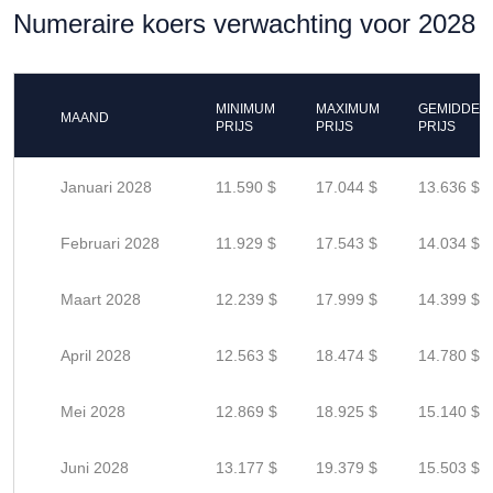
Numeraire koers verwachting voor 2028
MINIMUM
MAXIMUM
GEMIDDEL
MAAND
PRIJS
PRIJS
PRIJS
Januari 2028
11.590 $
17.044 $
13.636 $
Februari 2028
11.929 $
17.543 $
14.034 $
Maart 2028
12.239 $
17.999 $
14.399 $
April 2028
12.563 $
18.474 $
14.780 $
Mei 2028
12.869 $
18.925 $
15.140 $
Juni 2028
13.177 $
19.379 $
15.503 $