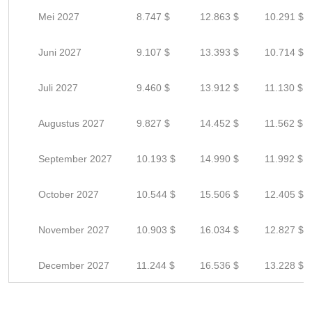
Mei 2027
8.747 $
12.863 $
10.291 $
Juni 2027
9.107 $
13.393 $
10.714 $
Juli 2027
9.460 $
13.912 $
11.130 $
Augustus 2027
9.827 $
14.452 $
11.562 $
September 2027
10.193 $
14.990 $
11.992 $
October 2027
10.544 $
15.506 $
12.405 $
November 2027
10.903 $
16.034 $
12.827 $
December 2027
11.244 $
16.536 $
13.228 $