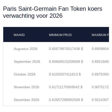
Paris Saint-Germain Fan Token koers
verwachting voor 2026
MAAND
MINIMUM PRIJS
MAXIMUM PRI
Augustus 2026
0.60579870017438 $
0.89088044
September 2026
0.60668515258608 $
0.89218404
October 2026
0.6103267411613 $
0.89753932
November 2026
0.61711170569542 $
0.90751721
December 2026
0.62657288902509 $
0.92143071