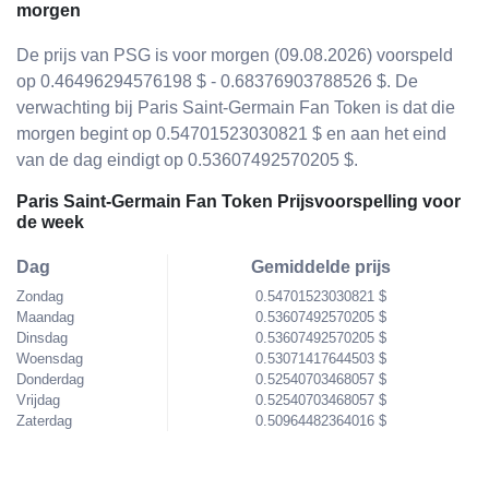
morgen
De prijs van PSG is voor morgen (09.08.2026) voorspeld
op 0.46496294576198 $ - 0.68376903788526 $. De
verwachting bij Paris Saint-Germain Fan Token is dat die
morgen begint op 0.54701523030821 $ en aan het eind
van de dag eindigt op 0.53607492570205 $.
Paris Saint-Germain Fan Token Prijsvoorspelling voor
de week
Dag
Gemiddelde prijs
Zondag
0.54701523030821 $
Maandag
0.53607492570205 $
Dinsdag
0.53607492570205 $
Woensdag
0.53071417644503 $
Donderdag
0.52540703468057 $
Vrijdag
0.52540703468057 $
Zaterdag
0.50964482364016 $