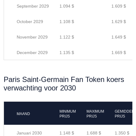
September 2029
1.094 $
1.609 $
October 2029
1.108 $
1.629 $
November 2029
1.122 $
1.649 $
December 2029
1.135 $
1.669 $
Paris Saint-Germain Fan Token koers
verwachting voor 2030
MINIMUM
MAXIMUM
GEMIDDEL
MAAND
PRIJS
PRIJS
PRIJS
Januari 2030
1.148 $
1.688 $
1.350 $