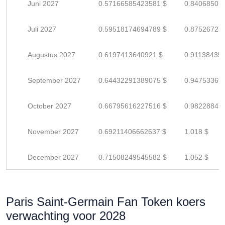
Juni 2027
0.57166585423581 $
0.84068507
Juli 2027
0.59518174694789 $
0.87526727
Augustus 2027
0.6197413640921 $
0.91138435
September 2027
0.64432291389075 $
0.94753369
October 2027
0.66795616227516 $
0.98228847
November 2027
0.69211406662637 $
1.018 $
December 2027
0.71508249545582 $
1.052 $
Paris Saint-Germain Fan Token koers
verwachting voor 2028