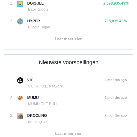
2.
BGIGGLE
2,398,935,49%
Baby Giggle
3.
HYPER
715,035,43%
Bitcoin Hyper
Laat meer zien
Nieuwste voorspellingen
1.
VIT
2 months ago
V.I.T.R.I.O.L. Network
2.
MUMU
2 months ago
MUMU THE BULL
3.
DROOLING
2 months ago
drooling cat
Laat meer zien