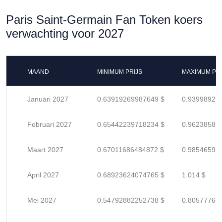
Paris Saint-Germain Fan Token koers
verwachting voor 2027
MAAND
MINIMUM PRIJS
MAXIMUM PRI
Januari 2027
0.63919269987649 $
0.93998926
Februari 2027
0.65442239718234 $
0.96238587
Maart 2027
0.67011686484872 $
0.98546597
April 2027
0.68923624074765 $
1.014 $
Mei 2027
0.54792882252738 $
0.80577768