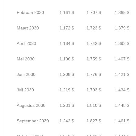
Februari 2030
1.161 $
1.707 $
1.365 $
Maart 2030
1.172 $
1.723 $
1.379 $
April 2030
1.184 $
1.742 $
1.393 $
Mei 2030
1.196 $
1.759 $
1.407 $
Juni 2030
1.208 $
1.776 $
1.421 $
Juli 2030
1.219 $
1.793 $
1.434 $
Augustus 2030
1.231 $
1.810 $
1.448 $
September 2030
1.242 $
1.827 $
1.461 $