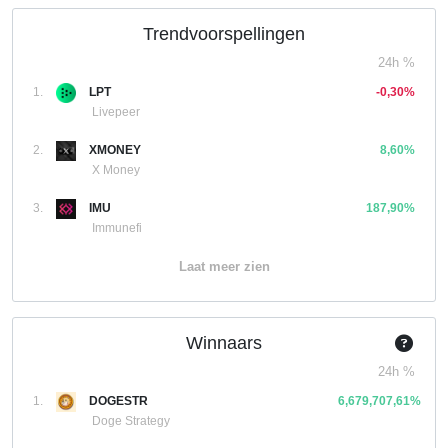
Trendvoorspellingen
24h %
1.
LPT
-0,30%
Livepeer
2.
XMONEY
8,60%
X Money
3.
IMU
187,90%
Immunefi
Laat meer zien
Winnaars
24h %
1.
DOGESTR
6,679,707,61%
Doge Strategy