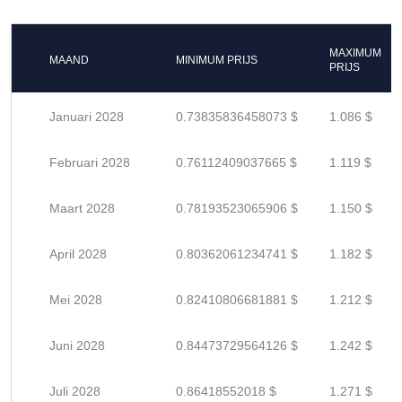
MAXIMUM
MAAND
MINIMUM PRIJS
PRIJS
Januari 2028
0.73835836458073 $
1.086 $
Februari 2028
0.76112409037665 $
1.119 $
Maart 2028
0.78193523065906 $
1.150 $
April 2028
0.80362061234741 $
1.182 $
Mei 2028
0.82410806681881 $
1.212 $
Juni 2028
0.84473729564126 $
1.242 $
Juli 2028
0.86418552018 $
1.271 $