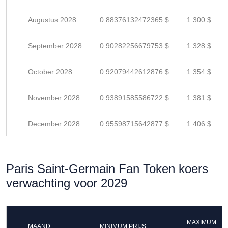
Augustus 2028
0.88376132472365 $
1.300 $
September 2028
0.90282256679753 $
1.328 $
October 2028
0.92079442612876 $
1.354 $
November 2028
0.93891585586722 $
1.381 $
December 2028
0.95598715642877 $
1.406 $
Paris Saint-Germain Fan Token koers
verwachting voor 2029
MAXIMUM
MAAND
MINIMUM PRIJS