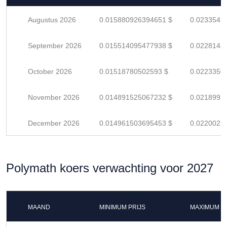
Augustus 2026
0.015880926394651 $
0.0233543
September 2026
0.015514095477938 $
0.0228148
October 2026
0.01518780502593 $
0.0223350
November 2026
0.014891525067232 $
0.0218993
December 2026
0.014961503695453 $
0.0220022
Polymath koers verwachting voor 2027
MAAND
MINIMUM PRIJS
MAXIMUM P