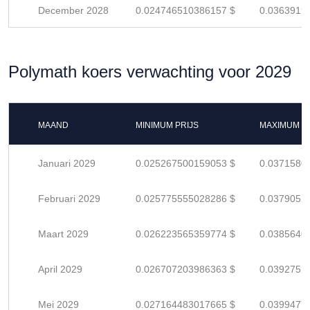
December 2028
0.024746510386157 $
0.0363919
Polymath koers verwachting voor 2029
MAAND
MINIMUM PRIJS
MAXIMUM P
Januari 2029
0.025267500159053 $
0.0371580
Februari 2029
0.025775555028286 $
0.0379052
Maart 2029
0.026223565359774 $
0.0385640
April 2029
0.026707203986363 $
0.0392752
Mei 2029
0.027164483017665 $
0.0399477