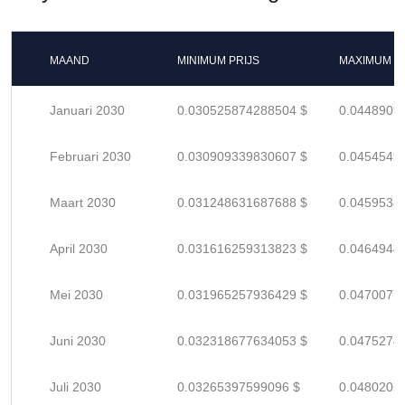
MAAND
MINIMUM PRIJS
MAXIMUM P
Januari 2030
0.030525874288504 $
0.0448909
Februari 2030
0.030909339830607 $
0.0454549
Maart 2030
0.031248631687688 $
0.0459538
April 2030
0.031616259313823 $
0.0464944
Mei 2030
0.031965257936429 $
0.0470077
Juni 2030
0.032318677634053 $
0.0475274
Juli 2030
0.03265397599096 $
0.0480205