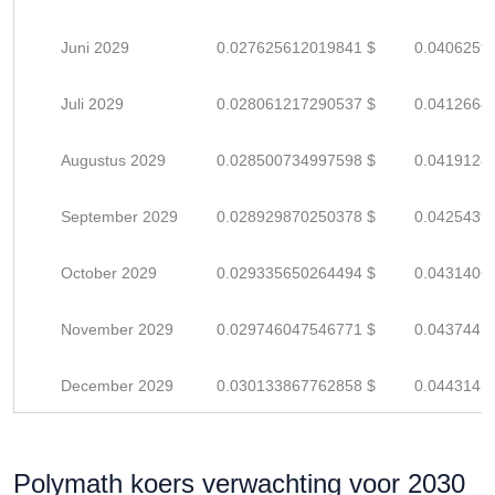
Juni 2029
0.027625612019841 $
0.0406259
Juli 2029
0.028061217290537 $
0.0412664
Augustus 2029
0.028500734997598 $
0.0419128
September 2029
0.028929870250378 $
0.0425439
October 2029
0.029335650264494 $
0.0431406
November 2029
0.029746047546771 $
0.0437441
December 2029
0.030133867762858 $
0.0443145
Polymath koers verwachting voor 2030