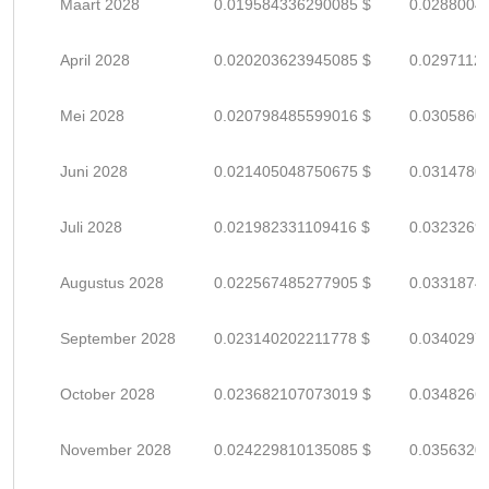
Maart 2028
0.019584336290085 $
0.0288004
April 2028
0.020203623945085 $
0.0297112
Mei 2028
0.020798485599016 $
0.0305860
Juni 2028
0.021405048750675 $
0.0314780
Juli 2028
0.021982331109416 $
0.0323269
Augustus 2028
0.022567485277905 $
0.0331874
September 2028
0.023140202211778 $
0.0340297
October 2028
0.023682107073019 $
0.0348266
November 2028
0.024229810135085 $
0.0356320