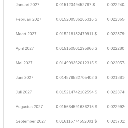
Januari 2027
0.01512349452787 $
0.0222404
Februari 2027
0.015208536265316 $
0.0223654
Maart 2027
0.015218132479911 $
0.0223796
April 2027
0.015150501295966 $
0.0222801
Mei 2027
0.014999362012315 $
0.0220578
Juni 2027
0.014879532705402 $
0.0218816
Juli 2027
0.015214742102594 $
0.0223746
Augustus 2027
0.015634591636215 $
0.0229920
September 2027
0.016116774552091 $
0.0237011