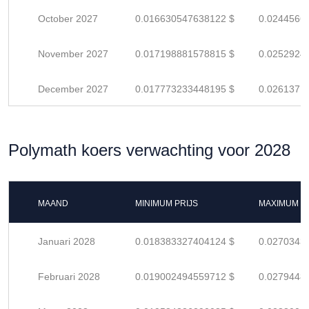
October 2027
0.016630547638122 $
0.0244566
November 2027
0.017198881578815 $
0.0252924
December 2027
0.017773233448195 $
0.0261371
Polymath koers verwachting voor 2028
MAAND
MINIMUM PRIJS
MAXIMUM P
Januari 2028
0.018383327404124 $
0.0270343
Februari 2028
0.019002494559712 $
0.0279448