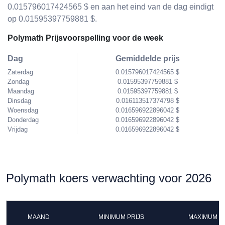
0.015796017424565 $ en aan het eind van de dag eindigt
op 0.01595397759881 $.
Polymath Prijsvoorspelling voor de week
Dag
Gemiddelde prijs
Zaterdag
0.015796017424565 $
Zondag
0.01595397759881 $
Maandag
0.01595397759881 $
Dinsdag
0.016113517374798 $
Woensdag
0.016596922896042 $
Donderdag
0.016596922896042 $
Vrijdag
0.016596922896042 $
Polymath koers verwachting voor 2026
MAAND
MINIMUM PRIJS
MAXIMUM P