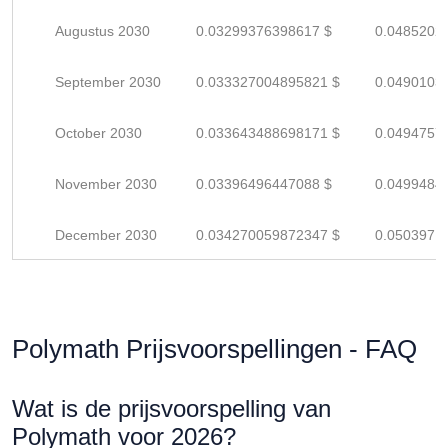
Augustus 2030
0.03299376398617 $
0.0485202
September 2030
0.033327004895821 $
0.0490103
October 2030
0.033643488698171 $
0.0494757
November 2030
0.03396496447088 $
0.0499484
December 2030
0.034270059872347 $
0.0503971
Polymath Prijsvoorspellingen - FAQ
Wat is de prijsvoorspelling van
Polymath voor 2026?