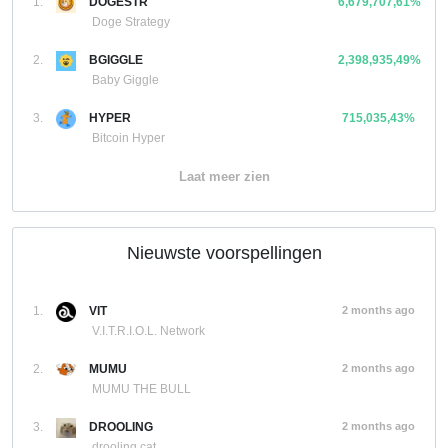
1.
DOGESTR
6,679,707,61%
Doge Strategy
2.
BGIGGLE
2,398,935,49%
Baby Giggle
3.
HYPER
715,035,43%
Bitcoin Hyper
Laat meer zien
Nieuwste voorspellingen
1.
VIT
2 months ago
V.I.T.R.I.O.L. Network
2.
MUMU
2 months ago
MUMU THE BULL
3.
DROOLING
2 months ago
drooling cat