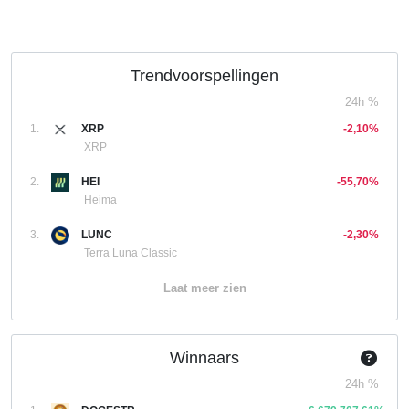
Trendvoorspellingen
24h %
1.
XRP
-2,10%
XRP
2.
HEI
-55,70%
Heima
3.
LUNC
-2,30%
Terra Luna Classic
Laat meer zien
Winnaars
24h %