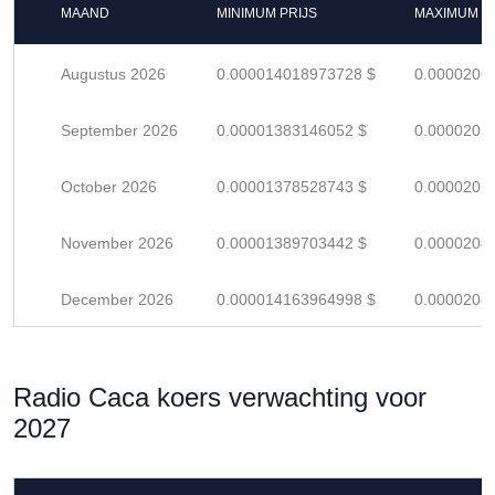
MAAND
MINIMUM PRIJS
MAXIMUM P
Augustus 2026
0.000014018973728 $
0.0000206
September 2026
0.00001383146052 $
0.0000203
October 2026
0.00001378528743 $
0.0000202
November 2026
0.00001389703442 $
0.0000204
December 2026
0.000014163964998 $
0.0000208
Radio Caca koers verwachting voor
2027