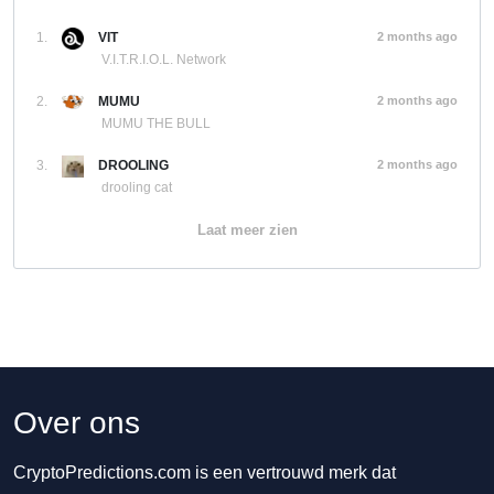
1.
VIT
2 months ago
V.I.T.R.I.O.L. Network
2.
MUMU
2 months ago
MUMU THE BULL
3.
DROOLING
2 months ago
drooling cat
Laat meer zien
Over ons
CryptoPredictions.com is een vertrouwd merk dat