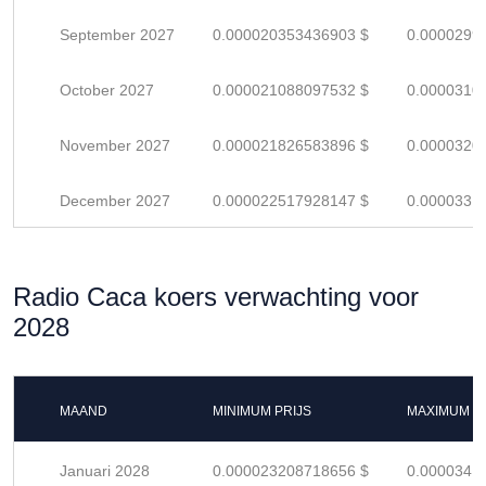
September 2027
0.000020353436903 $
0.0000299
October 2027
0.000021088097532 $
0.0000310
November 2027
0.000021826583896 $
0.0000320
December 2027
0.000022517928147 $
0.0000331
Radio Caca koers verwachting voor
2028
MAAND
MINIMUM PRIJS
MAXIMUM P
Januari 2028
0.000023208718656 $
0.0000341