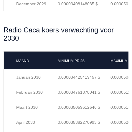
December 2029
0.00003408148035 $
0.0000501
Radio Caca koers verwachting voor
2030
MAAND
MINIMUM PRIJS
MAXIMUM P
Januari 2030
0.000034425419457 $
0.0000506
Februari 2030
0.000034761878041 $
0.0000511
Maart 2030
0.000035059612646 $
0.0000515
April 2030
0.000035382270993 $
0.0000520