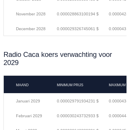
November 2028
0.000028863100194 $
0.0000424
December 2028
0.000029326745061 $
0.0000431
Radio Caca koers verwachting voor
2029
MAAND
MINIMUM PRIJS
MAXIMUM P
Januari 2029
0.000029791934231 $
0.0000438
Februari 2029
0.000030243732933 $
0.0000444