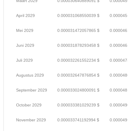
Maart 2029
0.000030640889091 $
0.0000450
April 2029
0.000031068550039 $
0.0000456
Mei 2029
0.000031472057865 $
0.0000462
Juni 2029
0.000031878293458 $
0.0000468
Juli 2029
0.000032261552234 $
0.0000474
Augustus 2029
0.000032647876854 $
0.0000480
September 2029
0.000033024800091 $
0.0000485
October 2029
0.000033381029239 $
0.0000490
November 2029
0.000033741192994 $
0.0000496