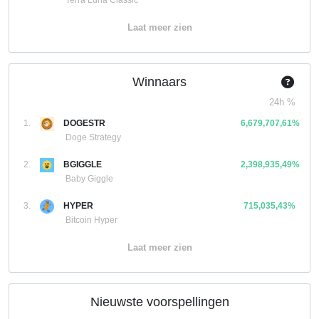
Terra Luna Classic
Laat meer zien
Winnaars
24h %
1.
DOGESTR
6,679,707,61%
Doge Strategy
2.
BGIGGLE
2,398,935,49%
Baby Giggle
3.
HYPER
715,035,43%
Bitcoin Hyper
Laat meer zien
Nieuwste voorspellingen