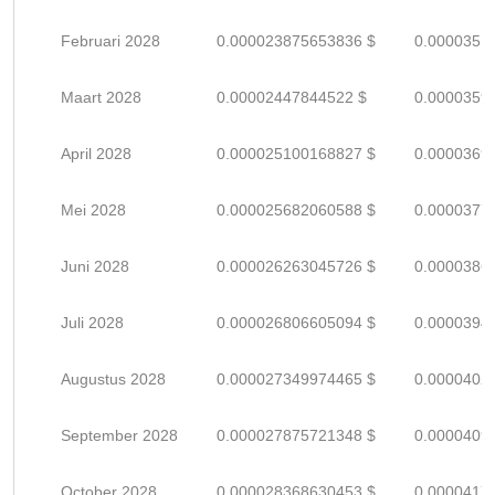
Februari 2028
0.000023875653836 $
0.0000351
Maart 2028
0.00002447844522 $
0.0000359
April 2028
0.000025100168827 $
0.0000369
Mei 2028
0.000025682060588 $
0.0000377
Juni 2028
0.000026263045726 $
0.0000386
Juli 2028
0.000026806605094 $
0.0000394
Augustus 2028
0.000027349974465 $
0.0000402
September 2028
0.000027875721348 $
0.0000409
October 2028
0.000028368630453 $
0.0000417