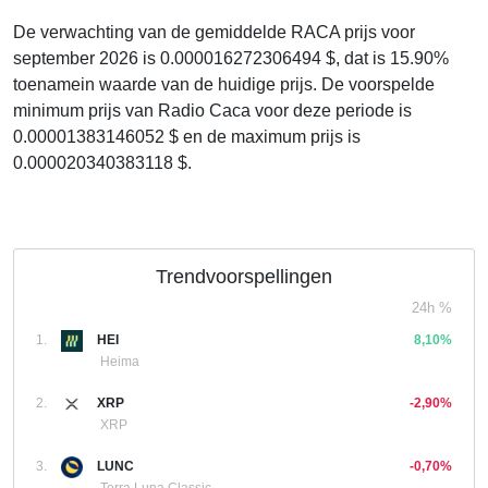
De verwachting van de gemiddelde RACA prijs voor
september 2026 is 0.000016272306494 $, dat is 15.90%
toenamein waarde van de huidige prijs. De voorspelde
minimum prijs van Radio Caca voor deze periode is
0.00001383146052 $ en de maximum prijs is
0.000020340383118 $.
Trendvoorspellingen
24h %
1.
HEI
8,10%
Heima
2.
XRP
-2,90%
XRP
3.
LUNC
-0,70%