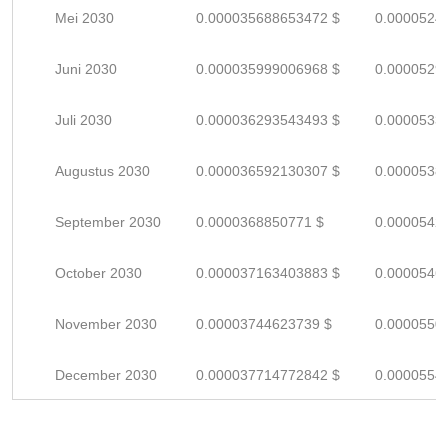
Mei 2030
0.000035688653472 $
0.0000524
Juni 2030
0.000035999006968 $
0.0000529
Juli 2030
0.000036293543493 $
0.0000533
Augustus 2030
0.000036592130307 $
0.0000538
September 2030
0.0000368850771 $
0.0000542
October 2030
0.000037163403883 $
0.0000546
November 2030
0.00003744623739 $
0.0000550
December 2030
0.000037714772842 $
0.0000554