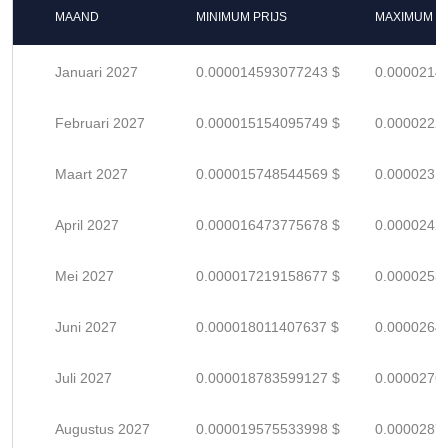
MAAND
MINIMUM PRIJS
MAXIMUM P
Januari 2027
0.000014593077243 $
0.0000214
Februari 2027
0.000015154095749 $
0.0000222
Maart 2027
0.000015748544569 $
0.0000231
April 2027
0.000016473775678 $
0.0000242
Mei 2027
0.000017219158677 $
0.0000253
Juni 2027
0.000018011407637 $
0.0000264
Juli 2027
0.000018783599127 $
0.0000276
Augustus 2027
0.000019575533998 $
0.0000287