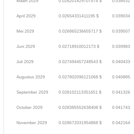
Maart 2029
0.026201829707574 $
0.0385321
April 2029
0.02654331411195 $
0.0390342
Mei 2029
0.026865236655717 $
0.0395077
Juni 2029
0.02718910012173 $
0.0399839
Juli 2029
0.027494457248543 $
0.0404330
Augustus 2029
0.027802096121068 $
0.0408854
September 2029
0.028102113351651 $
0.0413266
October 2029
0.028385552638408 $
0.0417434
November 2029
0.028672031954868 $
0.0421647