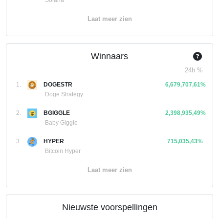
Solana
Laat meer zien
Winnaars
24h %
1.
DOGESTR
6,679,707,61%
Doge Strategy
2.
BGIGGLE
2,398,935,49%
Baby Giggle
3.
HYPER
715,035,43%
Bitcoin Hyper
Laat meer zien
Nieuwste voorspellingen