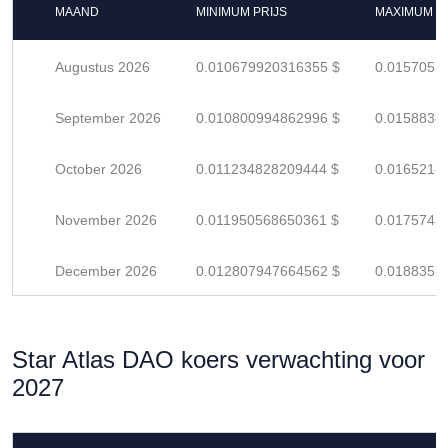
MAAND
MINIMUM PRIJS
MAXIMUM P
Augustus 2026
0.010679920316355 $
0.0157057
September 2026
0.010800994862996 $
0.0158838
October 2026
0.011234828209444 $
0.0165218
November 2026
0.011950568650361 $
0.0175743
December 2026
0.012807947664562 $
0.0188352
Star Atlas DAO koers verwachting voor
2027