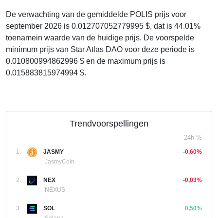
De verwachting van de gemiddelde POLIS prijs voor
september 2026 is 0.012707052779995 $, dat is 44.01%
toenamein waarde van de huidige prijs. De voorspelde
minimum prijs van Star Atlas DAO voor deze periode is
0.010800994862996 $ en de maximum prijs is
0.015883815974994 $.
Trendvoorspellingen
24h %
1.
JASMY
-0,60%
JasmyCoin
2.
NEX
-0,03%
NEXUS
3.
SOL
0,50%