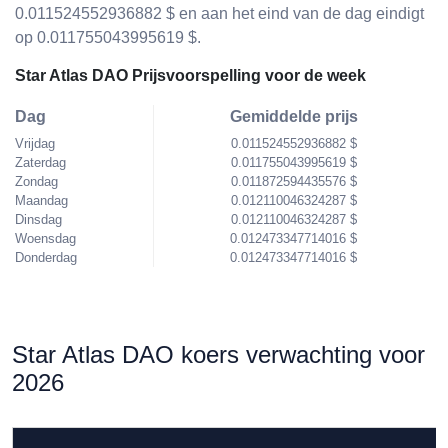
0.011524552936882 $ en aan het eind van de dag eindigt
op 0.011755043995619 $.
Star Atlas DAO Prijsvoorspelling voor de week
Dag
Gemiddelde prijs
Vrijdag
0.011524552936882 $
Zaterdag
0.011755043995619 $
Zondag
0.011872594435576 $
Maandag
0.012110046324287 $
Dinsdag
0.012110046324287 $
Woensdag
0.012473347714016 $
Donderdag
0.012473347714016 $
Star Atlas DAO koers verwachting voor
2026