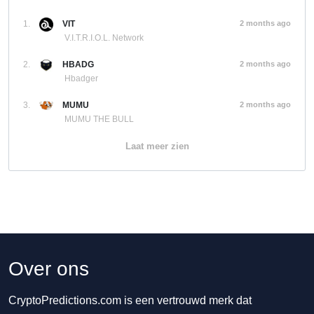
1.
VIT
2 months ago
V.I.T.R.I.O.L. Network
2.
HBADG
2 months ago
Hbadger
3.
MUMU
2 months ago
MUMU THE BULL
Laat meer zien
Over ons
CryptoPredictions.com is een vertrouwd merk dat