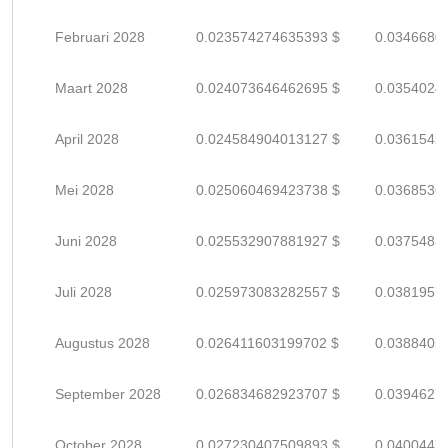
Februari 2028
0.023574274635393 $
0.0346680
Maart 2028
0.024073646462695 $
0.0354024
April 2028
0.024584904013127 $
0.0361542
Mei 2028
0.025060469423738 $
0.0368536
Juni 2028
0.025532907881927 $
0.0375483
Juli 2028
0.025973083282557 $
0.0381957
Augustus 2028
0.026411603199702 $
0.0388405
September 2028
0.026834682923707 $
0.0394627
October 2028
0.027230407509893 $
0.0400447