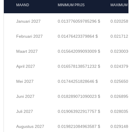
MAAND
MINIMUM PRIJS
MAXIMUM P
Januari 2027
0.013776059785296 $
0.0202589
Februari 2027
0.01476423379864 $
0.0217121
Maart 2027
0.015642099093009 $
0.0230030
April 2027
0.016578138571232 $
0.0243796
Mei 2027
0.01744251828646 $
0.0256507
Juni 2027
0.018289071090023 $
0.0268956
Juli 2027
0.019063922917757 $
0.0280351
Augustus 2027
0.019821084963587 $
0.0291486