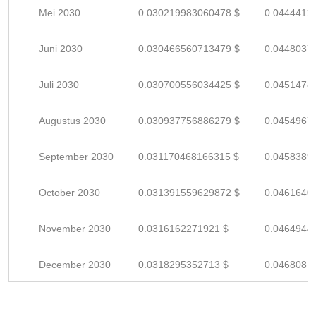
Mei 2030
0.030219983060478 $
0.0444411
Juni 2030
0.030466560713479 $
0.0448037
Juli 2030
0.030700556034425 $
0.0451478
Augustus 2030
0.030937756886279 $
0.0454967
September 2030
0.031170468166315 $
0.0458389
October 2030
0.031391559629872 $
0.0461640
November 2030
0.0316162271921 $
0.0464944
December 2030
0.0318295352713 $
0.0468081