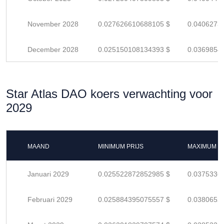
November 2028
0.027626610688105 $
0.0406273
December 2028
0.025150108134393 $
0.0369854
Star Atlas DAO koers verwachting voor
2029
MAAND
MINIMUM PRIJS
MAXIMUM P
Januari 2029
0.025522872852985 $
0.0375336
Februari 2029
0.025884395075557 $
0.0380652