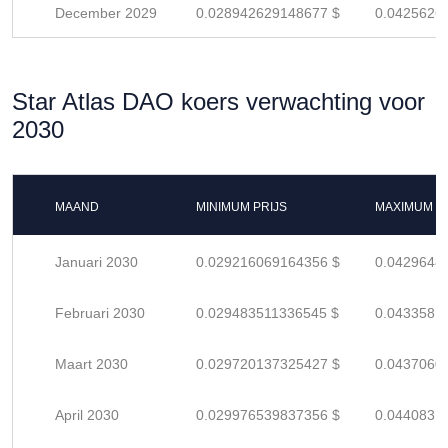
December 2029
0.028942629148677 $
0.0425626
Star Atlas DAO koers verwachting voor
2030
MAAND
MINIMUM PRIJS
MAXIMUM P
Januari 2030
0.029216069164356 $
0.0429648
Februari 2030
0.029483511336545 $
0.0433581
Maart 2030
0.029720137325427 $
0.0437060
April 2030
0.029976539837356 $
0.0440831