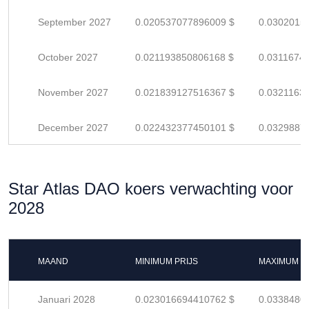
September 2027
0.020537077896009 $
0.0302015
October 2027
0.021193850806168 $
0.0311674
November 2027
0.021839127516367 $
0.0321163
December 2027
0.022432377450101 $
0.0329887
Star Atlas DAO koers verwachting voor
2028
MAAND
MINIMUM PRIJS
MAXIMUM P
Januari 2028
0.023016694410762 $
0.0338480