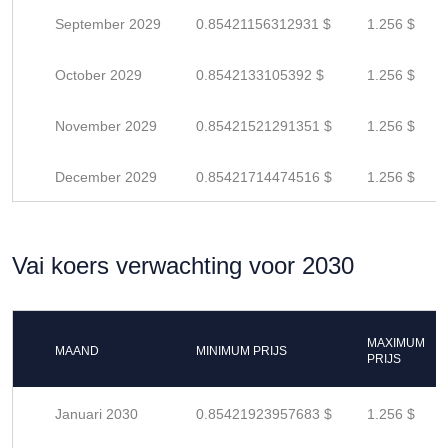
September 2029
0.85421156312931 $
1.256 $
October 2029
0.8542133105392 $
1.256 $
November 2029
0.85421521291351 $
1.256 $
December 2029
0.85421714474516 $
1.256 $
Vai koers verwachting voor 2030
MAXIMUM
MAAND
MINIMUM PRIJS
PRIJS
Januari 2030
0.85421923957683 $
1.256 $