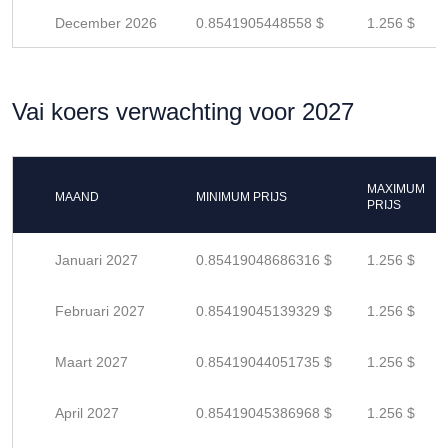
December 2026
0.8541905448558 $
1.256 $
Vai koers verwachting voor 2027
MAXIMUM
MAAND
MINIMUM PRIJS
PRIJS
Januari 2027
0.85419048686316 $
1.256 $
Februari 2027
0.85419045139329 $
1.256 $
Maart 2027
0.85419044051735 $
1.256 $
April 2027
0.85419045386968 $
1.256 $