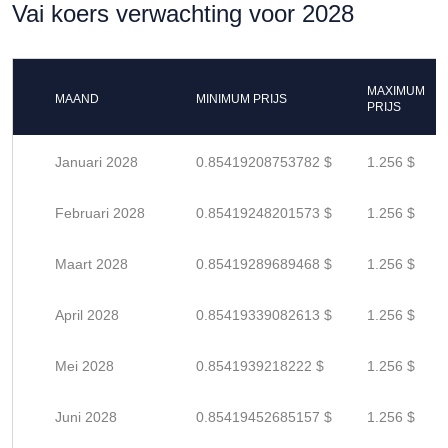
Vai koers verwachting voor 2028
MAXIMUM
MAAND
MINIMUM PRIJS
PRIJS
Januari 2028
0.85419208753782 $
1.256 $
Februari 2028
0.85419248201573 $
1.256 $
Maart 2028
0.85419289689468 $
1.256 $
April 2028
0.85419339082613 $
1.256 $
Mei 2028
0.8541939218222 $
1.256 $
Juni 2028
0.85419452685157 $
1.256 $