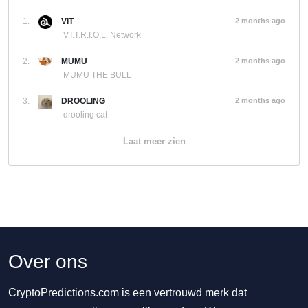
1.
VIT
2 months ago
V.I.T.R.I.O.L. Network
2.
MUMU
2 months ago
MUMU THE BULL
3.
DROOLING
2 months ago
drooling cat
Laat meer zien
Over ons
CryptoPredictions.com is een vertrouwd merk dat