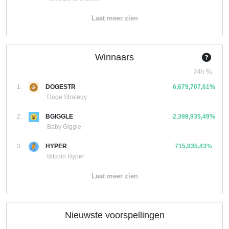
Laat meer zien
Winnaars
24h %
1.
DOGESTR
6,679,707,61%
Doge Strategy
2.
BGIGGLE
2,398,935,49%
Baby Giggle
3.
HYPER
715,035,43%
Bitcoin Hyper
Laat meer zien
Nieuwste voorspellingen