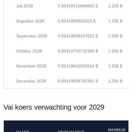
Juli 2028
0.85419516898865 $
1.256 $
Augustus 2028
0.8541958932503 $
1.256 $
September 2028
0.85419668147621 $
1.256 $
October 2028
0.85419750732366 $
1.256 $
November 2028
0.85419842935554 $
1.256 $
December 2028
0.85419938782381 $
1.256 $
Vai koers verwachting voor 2029
MAXIMUM