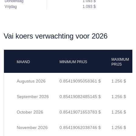
Donderdag
1.093 $
Vrijdag
1.093 $
Vai koers verwachting voor 2026
MAXIMUM
MAAND
MINIMUM PRIJS
PRIJS
Augustus 2026
0.85419095058361 $
1.256 $
September 2026
0.85419082485145 $
1.256 $
October 2026
0.85419071653783 $
1.256 $
November 2026
0.85419062038746 $
1.256 $