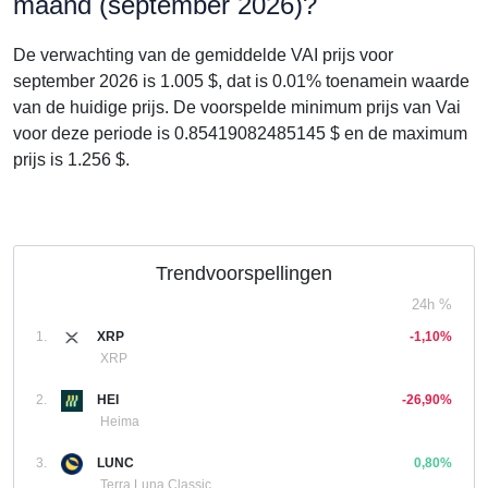
maand (september 2026)?
De verwachting van de gemiddelde VAI prijs voor
september 2026 is 1.005 $, dat is 0.01% toenamein waarde
van de huidige prijs. De voorspelde minimum prijs van Vai
voor deze periode is 0.85419082485145 $ en de maximum
prijs is 1.256 $.
Trendvoorspellingen
24h %
1.
XRP
-1,10%
XRP
2.
HEI
-26,90%
Heima
3.
LUNC
0,80%
Terra Luna Classic