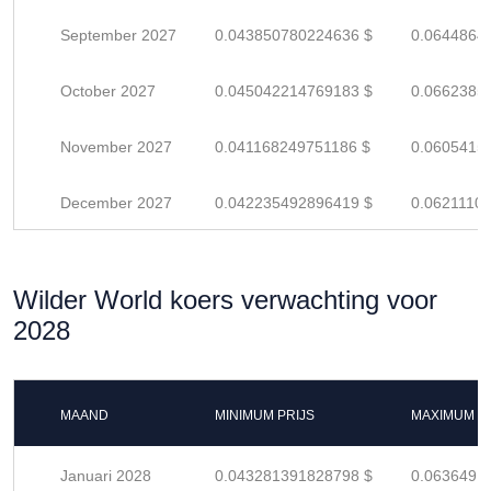
September 2027
0.043850780224636 $
0.0644864
October 2027
0.045042214769183 $
0.0662385
November 2027
0.041168249751186 $
0.0605415
December 2027
0.042235492896419 $
0.0621110
Wilder World koers verwachting voor
2028
MAAND
MINIMUM PRIJS
MAXIMUM P
Januari 2028
0.043281391828798 $
0.0636491