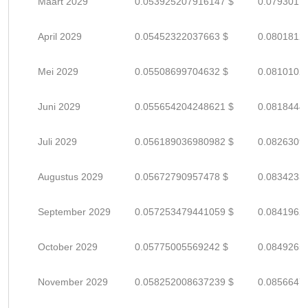
Maart 2029
0.053925207916147 $
0.0793017
April 2029
0.05452322037663 $
0.0801812
Mei 2029
0.05508699704632 $
0.0810102
Juni 2029
0.055654204248621 $
0.0818444
Juli 2029
0.056189036980982 $
0.0826309
Augustus 2029
0.05672790957478 $
0.0834233
September 2029
0.057253479441059 $
0.0841962
October 2029
0.05775005569242 $
0.0849265
November 2029
0.058252008637239 $
0.0856647