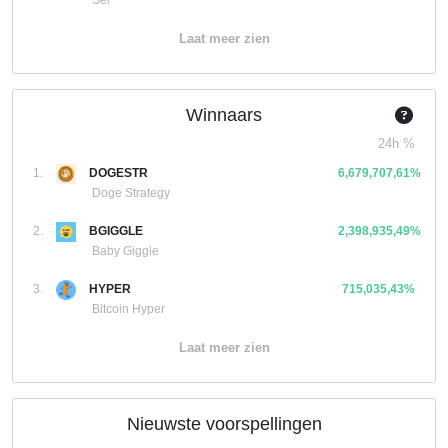
Sei
Laat meer zien
Winnaars
24h %
1.
DOGESTR
6,679,707,61%
Doge Strategy
2.
BGIGGLE
2,398,935,49%
Baby Giggle
3.
HYPER
715,035,43%
Bitcoin Hyper
Laat meer zien
Nieuwste voorspellingen