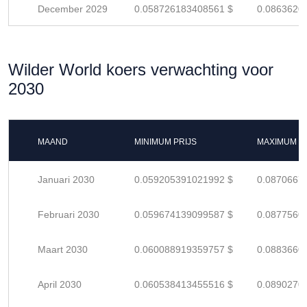
December 2029
0.058726183408561 $
0.0863620
Wilder World koers verwachting voor
2030
MAAND
MINIMUM PRIJS
MAXIMUM P
Januari 2030
0.059205391021992 $
0.0870667
Februari 2030
0.059674139099587 $
0.0877560
Maart 2030
0.060088919359757 $
0.0883660
April 2030
0.060538413455516 $
0.0890270