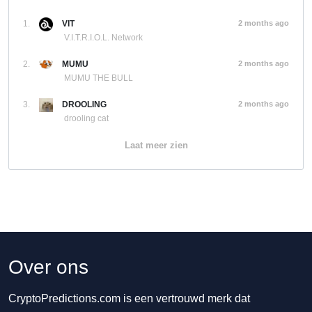
1.
VIT
2 months ago
V.I.T.R.I.O.L. Network
2.
MUMU
2 months ago
MUMU THE BULL
3.
DROOLING
2 months ago
drooling cat
Laat meer zien
Over ons
CryptoPredictions.com is een vertrouwd merk dat