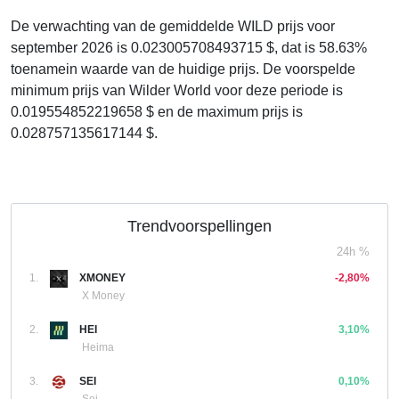
De verwachting van de gemiddelde WILD prijs voor
september 2026 is 0.023005708493715 $, dat is 58.63%
toenamein waarde van de huidige prijs. De voorspelde
minimum prijs van Wilder World voor deze periode is
0.019554852219658 $ en de maximum prijs is
0.028757135617144 $.
Trendvoorspellingen
24h %
1.
XMONEY
-2,80%
X Money
2.
HEI
3,10%
Heima
3.
SEI
0,10%