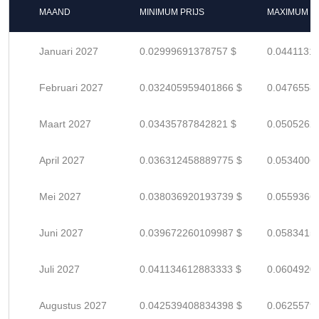
MAAND
MINIMUM PRIJS
MAXIMUM P
Januari 2027
0.02999691378757 $
0.0441131
Februari 2027
0.032405959401866 $
0.0476558
Maart 2027
0.03435787842821 $
0.0505262
April 2027
0.036312458889775 $
0.0534006
Mei 2027
0.038036920193739 $
0.0559366
Juni 2027
0.039672260109987 $
0.0583415
Juli 2027
0.041134612883333 $
0.0604920
Augustus 2027
0.042539408834398 $
0.0625579