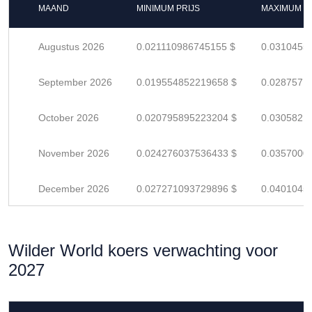
MAAND
MINIMUM PRIJS
MAXIMUM P
Augustus 2026
0.021110986745155 $
0.0310455
September 2026
0.019554852219658 $
0.0287571
October 2026
0.020795895223204 $
0.0305821
November 2026
0.024276037536433 $
0.0357000
December 2026
0.027271093729896 $
0.0401045
Wilder World koers verwachting voor
2027