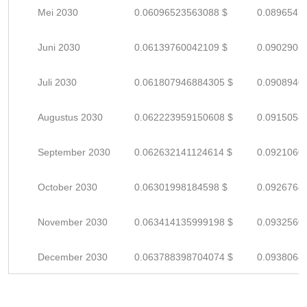
Mei 2030
0.06096523563088 $
0.0896547
Juni 2030
0.06139760042109 $
0.0902905
Juli 2030
0.061807946884305 $
0.0908940
Augustus 2030
0.062223959150608 $
0.0915058
September 2030
0.062632141124614 $
0.0921060
October 2030
0.06301998184598 $
0.0926764
November 2030
0.063414135999198 $
0.0932560
December 2030
0.063788398704074 $
0.0938064