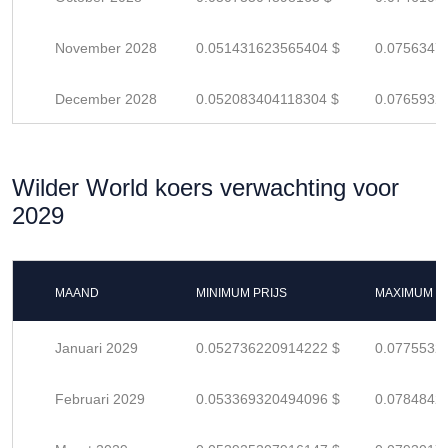
November 2028
0.051431623565404 $
0.0756347
December 2028
0.052083404118304 $
0.0765932
Wilder World koers verwachting voor
2029
MAAND
MINIMUM PRIJS
MAXIMUM P
Januari 2029
0.052736220914222 $
0.0775532
Februari 2029
0.053369320494096 $
0.0784842