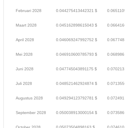
Februari 2028
0.044275413442321 $
0.0651109
Maart 2028
0.045162898615043 $
0.0664160
April 2028
0.046069247992752 $
0.0677488
Mei 2028
0.046910600785793 $
0.0689861
Juni 2028
0.047745043891175 $
0.0702132
Juli 2028
0.048521462924874 $
0.0713550
Augustus 2028
0.049294123792781 $
0.0724913
September 2028
0.050038913000154 $
0.0735866
October 2028
0.05073504898163 $
0.0746103