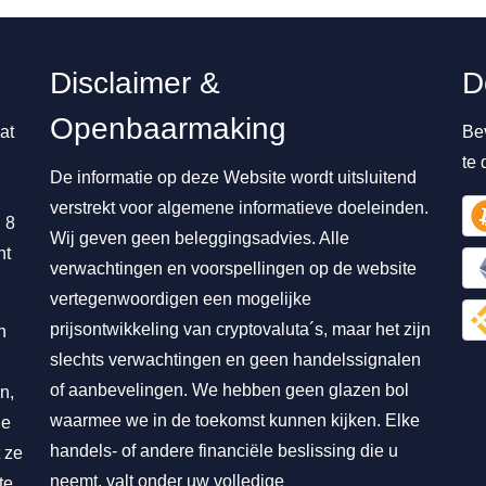
Disclaimer &
D
Openbaarmaking
at
Be
te
De informatie op deze Website wordt uitsluitend
verstrekt voor algemene informatieve doeleinden.
 8
Wij geven geen beleggingsadvies. Alle
nt
verwachtingen en voorspellingen op de website
vertegenwoordigen een mogelijke
prijsontwikkeling van cryptovaluta´s, maar het zijn
n
slechts verwachtingen en geen handelssignalen
of aanbevelingen. We hebben geen glazen bol
n,
waarmee we in de toekomst kunnen kijken. Elke
ie
handels- of andere financiële beslissing die u
 ze
neemt, valt onder uw volledige
te