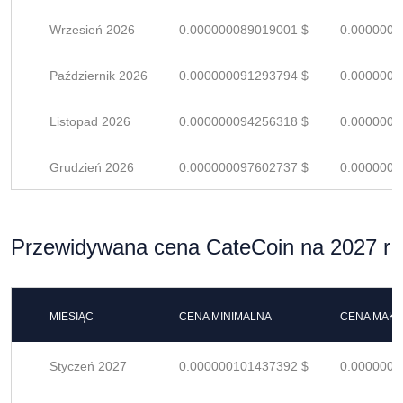
Wrzesień 2026
0.000000089019001 $
0.0000001
Październik 2026
0.000000091293794 $
0.0000001
Listopad 2026
0.000000094256318 $
0.0000001
Grudzień 2026
0.000000097602737 $
0.0000001
Przewidywana cena CateCoin na 2027 r
MIESIĄC
CENA MINIMALNA
CENA MAK
Styczeń 2027
0.000000101437392 $
0.0000001