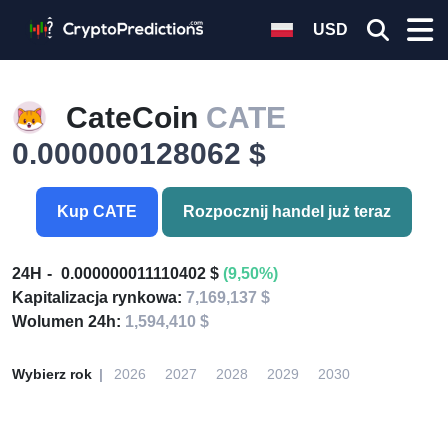
USD
CateCoin
CATE
0.000000128062 $
Kup CATE
Rozpocznij handel już teraz
24H
0.000000011110402 $
(9,50%)
Kapitalizacja rynkowa:
7,169,137 $
Wolumen 24h:
1,594,410 $
Wybierz rok
2026
2027
2028
2029
2030