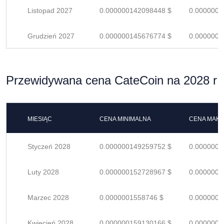
Listopad 2027
0.000000142098448 $
0.0000002
Grudzień 2027
0.000000145676774 $
0.0000002
Przewidywana cena CateCoin na 2028 r
MIESIĄC
CENA MINIMALNA
CENA MAK
Styczeń 2028
0.000000149259752 $
0.0000002
Luty 2028
0.000000152728967 $
0.0000002
Marzec 2028
0.0000001558746 $
0.0000002
Kwiecień 2028
0.000000159130166 $
0.0000002