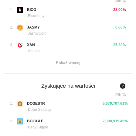
24h %
1.
BICO
-23,00%
Biconomy
2.
JASMY
0,60%
JasmyCoin
3.
XAN
25,30%
Anoma
Pokaż więcej
Zyskujące na wartości
24h %
1.
DOGESTR
6,679,707,61%
Doge Strategy
2.
BGIGGLE
2,398,935,49%
Baby Giggle