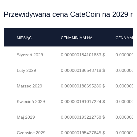
Przewidywana cena CateCoin na 2029 r
MIESIĄC
CENA MINIMALNA
CENA MAK
Styczeń 2029
0.000000184101833 $
0.0000002
Luty 2029
0.000000186543718 $
0.0000002
Marzec 2029
0.000000188695286 $
0.0000002
Kwiecień 2029
0.000000191017224 $
0.0000002
Maj 2029
0.000000193212758 $
0.0000002
Czerwiec 2029
0.000000195427645 $
0.0000002