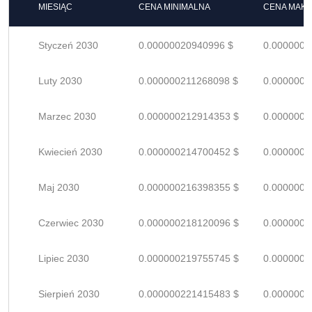
MIESIĄC
CENA MINIMALNA
CENA MAK
Styczeń 2030
0.00000020940996 $
0.0000003
Luty 2030
0.000000211268098 $
0.0000003
Marzec 2030
0.000000212914353 $
0.0000003
Kwiecień 2030
0.000000214700452 $
0.0000003
Maj 2030
0.000000216398355 $
0.0000003
Czerwiec 2030
0.000000218120096 $
0.0000003
Lipiec 2030
0.000000219755745 $
0.0000003
Sierpień 2030
0.000000221415483 $
0.0000003