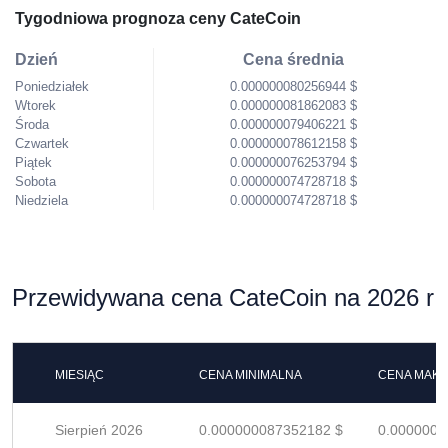
Tygodniowa prognoza ceny CateCoin
Dzień
Cena średnia
Poniedziałek
0.000000080256944 $
Wtorek
0.000000081862083 $
Środa
0.000000079406221 $
Czwartek
0.000000078612158 $
Piątek
0.000000076253794 $
Sobota
0.000000074728718 $
Niedziela
0.000000074728718 $
Przewidywana cena CateCoin na 2026 r
MIESIĄC
CENA MINIMALNA
CENA MAK
Sierpień 2026
0.000000087352182 $
0.0000001