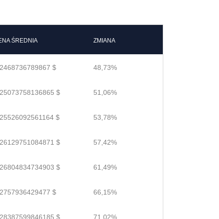
ENA ŚREDNIA
ZMIANA
.2468736789867 $
48,73%
.25073758136865 $
51,06%
.25526092561164 $
53,78%
.26129751084871 $
57,42%
.26804834734903 $
61,49%
.2757936429477 $
66,15%
.28387599846185 $
71,02%