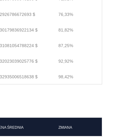
.2926786672693 $
76,33%
.30179836922134 $
81,82%
.31081054788224 $
87,25%
.32023039025776 $
92,92%
.32935006518638 $
98,42%
ENA ŚREDNIA
ZMIANA