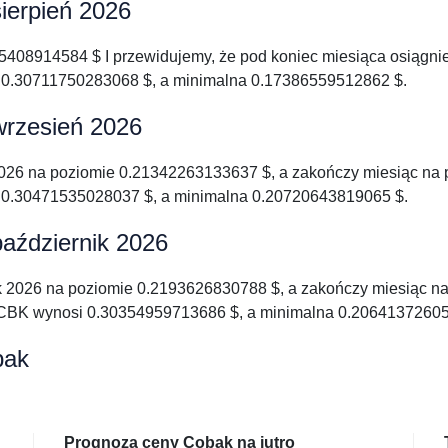
ierpień 2026
05408914584 $ I przewidujemy, że pod koniec miesiąca osiągn
.30711750283068 $, a minimalna 0.17386559512862 $.
wrzesień 2026
026 na poziomie 0.21342263133637 $, a zakończy miesiąc na
0.30471535028037 $, a minimalna 0.20720643819065 $.
aździernik 2026
k 2026 na poziomie 0.2193626830788 $, a zakończy miesiąc n
CBK wynosi 0.30354959713686 $, a minimalna 0.20641372605
bak
Prognoza ceny Cobak na jutro