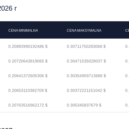
026 r
CENA MINIMALNA
CENA MAKSYMALNA
C
0.20883990192486 $
0.30711750283068 $
0
0.20720643819065 $
0.30471535028037 $
0
0.20641372605306 $
0.30354959713686 $
0
0.20653110382709 $
0.30372221151042 $
0
0.20763516962172 $
0.305345837679 $
0