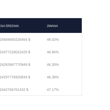
ENA ŚREDNIA
ZMIANA
.24569400226454 $
48,02%
.24377228022429 $
46,86%
.24283967770949 $
46,30%
.24297776920834 $
46,38%
.2442766701432 $
47,17%