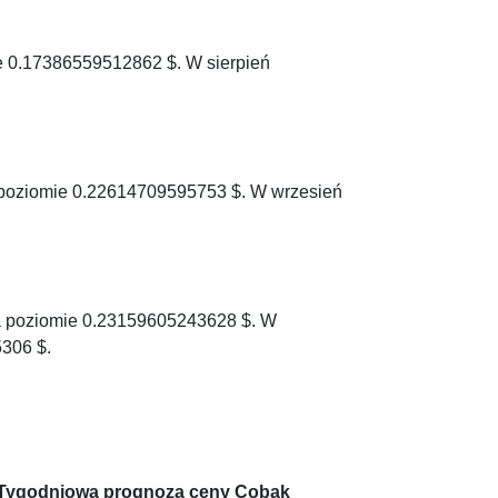
ie 0.17386559512862 $. W sierpień
 poziomie 0.22614709595753 $. W wrzesień
a poziomie 0.23159605243628 $. W
306 $.
Tygodniowa prognoza ceny Cobak