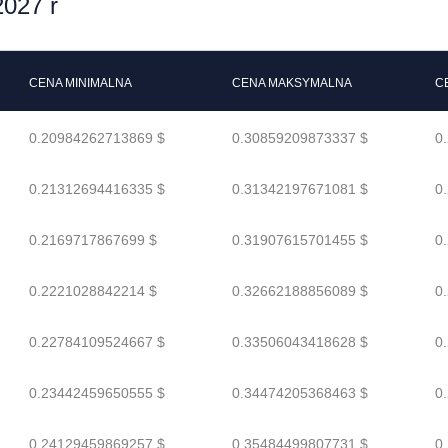
027 r
CENA MINIMALNA
CENA MAKSYMALNA
C
0.20984262713869 $
0.30859209873337 $
0
0.21312694416335 $
0.31342197671081 $
0
0.2169717867699 $
0.31907615701455 $
0
0.2221028842214 $
0.32662188856089 $
0
0.22784109524667 $
0.33506043418628 $
0
0.23442459650555 $
0.34474205368463 $
0
0.24129459869257 $
0.35484499807731 $
0