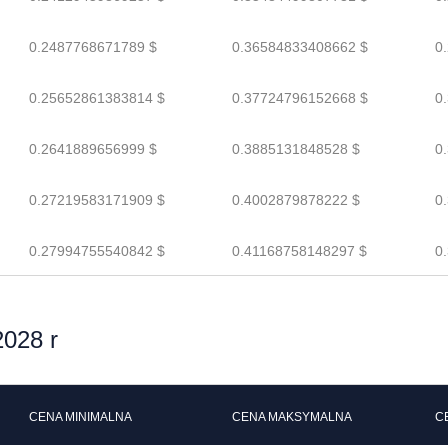
0.2487768671789 $
0.36584833408662 $
0
0.25652861383814 $
0.37724796152668 $
0
0.2641889656999 $
0.3885131848528 $
0
0.27219583171909 $
0.4002879878222 $
0
0.27994755540842 $
0.41168758148297 $
0
028 r
CENA MINIMALNA
CENA MAKSYMALNA
C