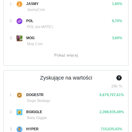
1.
JASMY
1,60%
JasmyCoin
2.
POL
0,70%
POL (ex-MATIC)
3.
MOG
3,00%
Mog Coin
Pokaż więcej
Zyskujące na wartości
24h %
1.
DOGESTR
6,679,707,61%
Doge Strategy
2.
BGIGGLE
2,398,935,49%
Baby Giggle
3.
HYPER
715,035,43%