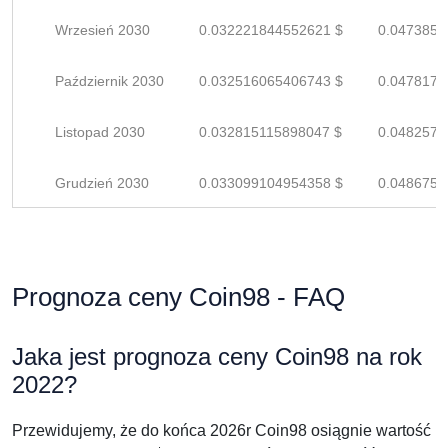
Wrzesień 2030
0.032221844552621 $
0.0473850
Październik 2030
0.032516065406743 $
0.0478177
Listopad 2030
0.032815115898047 $
0.0482575
Grudzień 2030
0.033099104954358 $
0.0486751
Prognoza ceny Coin98 - FAQ
Jaka jest prognoza ceny Coin98 na rok
2022?
Przewidujemy, że do końca 2026r Coin98 osiągnie wartość