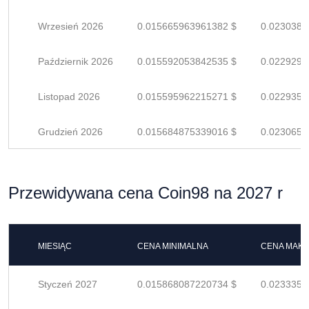
Wrzesień 2026
0.015665963961382 $
0.0230381
Październik 2026
0.015592053842535 $
0.0229294
Listopad 2026
0.015595962215271 $
0.0229352
Grudzień 2026
0.015684875339016 $
0.0230659
Przewidywana cena Coin98 na 2027 r
MIESIĄC
CENA MINIMALNA
CENA MAK
Styczeń 2027
0.015868087220734 $
0.0233354