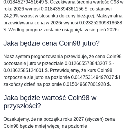
0.01845279451649 $. Oczekiwana średnia wartość C98 w
roku 2026 wynosi 0.018435394361156 $, co stanowi
24,29% wzrost w stosunku do ceny bieżącej. Maksymalna
przewidywana cena w 2026r wynosi 0.023252309818688
$. Według prognoz zostanie osiągnięta w sierpień 2026r.
Jaka będzie cena Coin98 jutro?
Nasz system prognozowania przewiduje, że cena Coin98
pozostanie jutro w przedziale 0.012665578843207 $ -
0.01862585124001 $. Przewidujemy, że kurs Coin98
rozpocznie się jutro na poziomie 0.014753149497037 $ i
zakończy dzień na poziomie 0.015049687801928 $.
Jaka będzie wartość Coin98 w
przyszłości?
Oczekujemy, że na początku roku 2027 (styczeń) cena
Coin98 będzie mniej więcej na poziomie