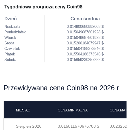
Tygodniowa prognoza ceny Coin98
Dzień
Cena średnia
Niedziela
0.014900680992008 $
Poniedziałek
0.015049687801928 $
Wtorek
0.015049687801928 $
Środa
0.015200184679947 $
Czwartek
0.015504188373546 $
Piątek
0.015504188373546 $
Sobota
0.015659230257282 $
Przewidywana cena Coin98 na 2026 r
MIESIĄC
CENA MINIMALNA
CENA MAK
Sierpień 2026
0.015811570676708 $
0.0232523