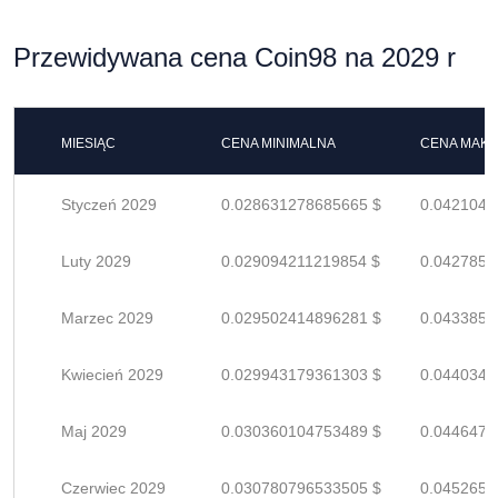
Przewidywana cena Coin98 na 2029 r
MIESIĄC
CENA MINIMALNA
CENA MAK
Styczeń 2029
0.028631278685665 $
0.0421048
Luty 2029
0.029094211219854 $
0.0427856
Marzec 2029
0.029502414896281 $
0.0433859
Kwiecień 2029
0.029943179361303 $
0.0440340
Maj 2029
0.030360104753489 $
0.0446472
Czerwiec 2029
0.030780796533505 $
0.0452658