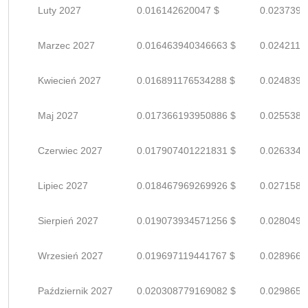
Luty 2027
0.016142620047 $
0.0237391
Marzec 2027
0.016463940346663 $
0.0242116
Kwiecień 2027
0.016891176534288 $
0.0248399
Maj 2027
0.017366193950886 $
0.0255385
Czerwiec 2027
0.017907401221831 $
0.0263344
Lipiec 2027
0.018467969269926 $
0.0271587
Sierpień 2027
0.019073934571256 $
0.0280499
Wrzesień 2027
0.019697119441767 $
0.0289663
Październik 2027
0.020308779169082 $
0.0298658