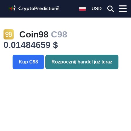
USD
Coin98
C98
0.01484659 $
Kup C98
Rozpocznij handel już teraz