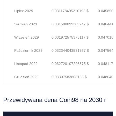
Lipiec 2029
0.031178495216195 $
0.0458507
Sierpień 2029
0.031580099309247 $
0.0464413
Wrzesień 2029
0.031972575375117 $
0.0470184
Październik 2029
0.032344043531767 $
0.0475647
Listopad 2029
0.032720107226375 $
0.0481178
Grudzień 2029
0.03307583808155 $
0.0486409
Przewidywana cena Coin98 na 2030 r