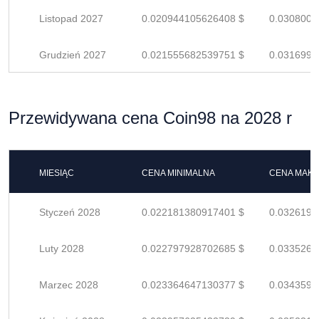
Listopad 2027
0.020944105626408 $
0.0308001
Grudzień 2027
0.021555682539751 $
0.0316995
Przewidywana cena Coin98 na 2028 r
MIESIĄC
CENA MINIMALNA
CENA MAK
Styczeń 2028
0.022181380917401 $
0.0326196
Luty 2028
0.022797928702685 $
0.0335263
Marzec 2028
0.023364647130377 $
0.0343597