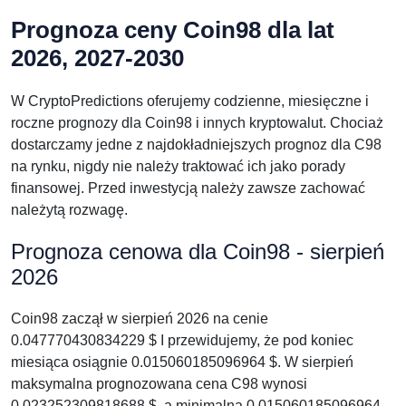
Prognoza ceny Coin98 dla lat
2026, 2027-2030
W CryptoPredictions oferujemy codzienne, miesięczne i
roczne prognozy dla Coin98 i innych kryptowalut. Chociaż
dostarczamy jedne z najdokładniejszych prognoz dla C98
na rynku, nigdy nie należy traktować ich jako porady
finansowej. Przed inwestycją należy zawsze zachować
należytą rozwagę.
Prognoza cenowa dla Coin98 - sierpień
2026
Coin98 zaczął w sierpień 2026 na cenie
0.047770430834229 $ I przewidujemy, że pod koniec
miesiąca osiągnie 0.015060185096964 $. W sierpień
maksymalna prognozowana cena C98 wynosi
0.023252309818688 $, a minimalna 0.015060185096964