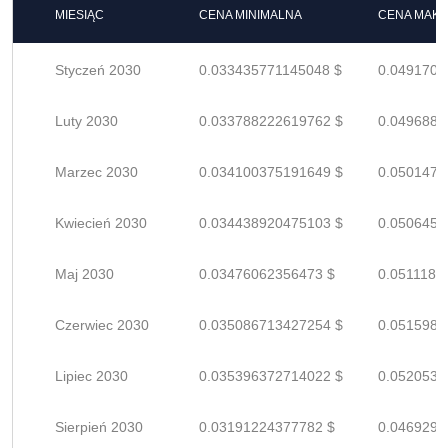
MIESIĄC
CENA MINIMALNA
CENA MAK
Styczeń 2030
0.033435771145048 $
0.0491702
Luty 2030
0.033788222619762 $
0.0496885
Marzec 2030
0.034100375191649 $
0.0501476
Kwiecień 2030
0.034438920475103 $
0.0506454
Maj 2030
0.03476062356473 $
0.0511185
Czerwiec 2030
0.035086713427254 $
0.0515981
Lipiec 2030
0.035396372714022 $
0.0520534
Sierpień 2030
0.03191224377782 $
0.0469297