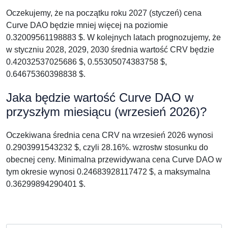
Oczekujemy, że na początku roku 2027 (styczeń) cena
Curve DAO będzie mniej więcej na poziomie
0.32009561198883 $. W kolejnych latach prognozujemy, że
w styczniu 2028, 2029, 2030 średnia wartość CRV będzie
0.42032537025686 $, 0.55305074383758 $,
0.64675360398838 $.
Jaka będzie wartość Curve DAO w
przyszłym miesiącu (wrzesień 2026)?
Oczekiwana średnia cena CRV na wrzesień 2026 wynosi
0.2903991543232 $, czyli 28.16%. wzrostw stosunku do
obecnej ceny. Minimalna przewidywana cena Curve DAO w
tym okresie wynosi 0.24683928117472 $, a maksymalna
0.36299894290401 $.