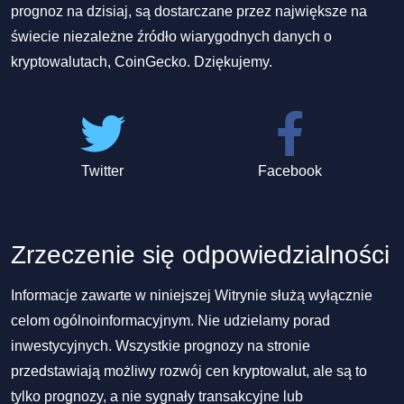
prognoz na dzisiaj, są dostarczane przez największe na
świecie niezależne źródło wiarygodnych danych o
kryptowalutach, CoinGecko. Dziękujemy.
Twitter
Facebook
Zrzeczenie się odpowiedzialności
Informacje zawarte w niniejszej Witrynie służą wyłącznie
celom ogólnoinformacyjnym. Nie udzielamy porad
inwestycyjnych. Wszystkie prognozy na stronie
przedstawiają możliwy rozwój cen kryptowalut, ale są to
tylko prognozy, a nie sygnały transakcyjne lub