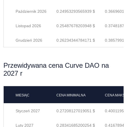
Październik 2026
0.24953293565939 $
0.36696019
Listopad 2026
0.25487678203948 $
0.37481879
Grudzień 2026
0.26234344784171 $
0.38579918
Przewidywana cena Curve DAO na
2027 r
MIESIĄC
CENA MINIMALNA
CENA MAKS
Styczeń 2027
0.27208127019051 $
0.40011951
Luty 2027
0.28341685200254 $
0.41678948