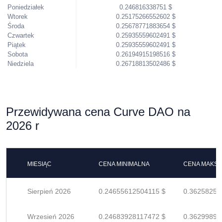
Poniedziałek
0.246816338751 $
Wtorek
0.25175266552602 $
Środa
0.25678771883654 $
Czwartek
0.25935559602491 $
Piątek
0.25935559602491 $
Sobota
0.26194915198516 $
Niedziela
0.26718813502486 $
Przewidywana cena Curve DAO na
2026 r
MIESIĄC
CENA MINIMALNA
CENA MAKS
Sierpień 2026
0.24655612504115 $
0.36258253
Wrzesień 2026
0.24683928117472 $
0.36299894