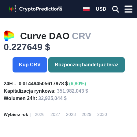
USD
Curve DAO
CRV
0.227649 $
Kup CRV
Rozpocznij handel już teraz
24H
0.014494505617978 $
(6,80%)
Kapitalizacja rynkowa:
351,982,043 $
Wolumen 24h:
32,925,044 $
Wybierz rok
2026
2027
2028
2029
2030