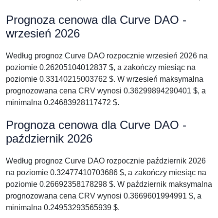
Prognoza cenowa dla Curve DAO -
wrzesień 2026
Według prognoz Curve DAO rozpocznie wrzesień 2026 na
poziomie 0.26205104012837 $, a zakończy miesiąc na
poziomie 0.33140215003762 $. W wrzesień maksymalna
prognozowana cena CRV wynosi 0.36299894290401 $, a
minimalna 0.24683928117472 $.
Prognoza cenowa dla Curve DAO -
październik 2026
Według prognoz Curve DAO rozpocznie październik 2026
na poziomie 0.32477410703686 $, a zakończy miesiąc na
poziomie 0.26692358178298 $. W październik maksymalna
prognozowana cena CRV wynosi 0.3669601994991 $, a
minimalna 0.24953293565939 $.