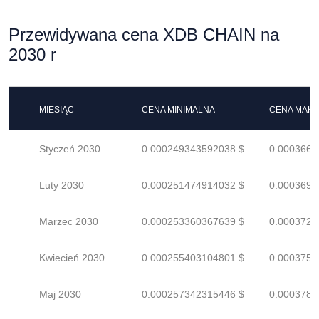
Przewidywana cena XDB CHAIN na
2030 r
MIESIĄC
CENA MINIMALNA
CENA MAK
Styczeń 2030
0.000249343592038 $
0.0003666
Luty 2030
0.000251474914032 $
0.0003698
Marzec 2030
0.000253360367639 $
0.0003725
Kwiecień 2030
0.000255403104801 $
0.0003755
Maj 2030
0.000257342315446 $
0.0003784