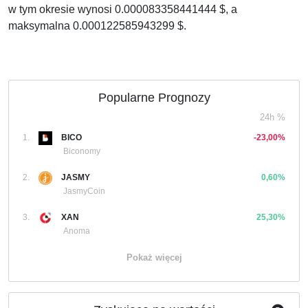
w tym okresie wynosi 0.000083358441444 $, a
maksymalna 0.000122585943299 $.
Popularne Prognozy
24h %
1.
BICO
-23,00%
Biconomy
2.
JASMY
0,60%
JasmyCoin
3.
XAN
25,30%
Anoma
Pokaż więcej