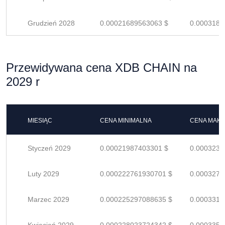
Grudzień 2028
0.00021689563063 $
0.0003189
Przewidywana cena XDB CHAIN na
2029 r
MIESIĄC
CENA MINIMALNA
CENA MAK
Styczeń 2029
0.00021987403301 $
0.0003233
Luty 2029
0.000222761930701 $
0.0003275
Marzec 2029
0.000225297088635 $
0.0003313