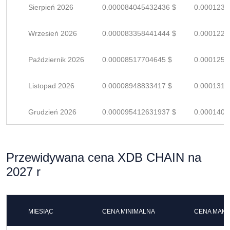
Sierpień 2026
0.000084045432436 $
0.0001235
Wrzesień 2026
0.000083358441444 $
0.0001225
Październik 2026
0.00008517704645 $
0.0001252
Listopad 2026
0.00008948833417 $
0.0001316
Grudzień 2026
0.000095412631937 $
0.0001403
Przewidywana cena XDB CHAIN na
2027 r
MIESIĄC
CENA MINIMALNA
CENA MAK