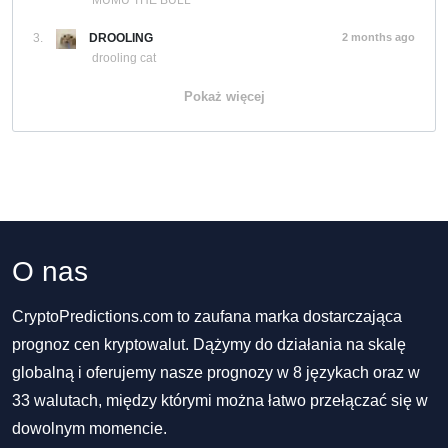
MUMU THE BULL
3.
DROOLING
2 months ago
drooling cat
Pokaż więcej
O nas
CryptoPredictions.com to zaufana marka dostarczająca
prognoz cen kryptowalut. Dążymy do działania na skalę
globalną i oferujemy nasze prognozy w 8 językach oraz w
33 walutach, między którymi można łatwo przełączać się w
dowolnym momencie.