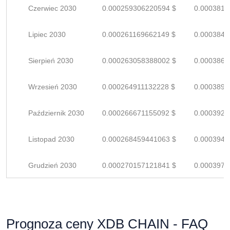
Czerwiec 2030
0.000259306220594 $
0.0003813
Lipiec 2030
0.000261169662149 $
0.0003840
Sierpień 2030
0.000263058388002 $
0.0003868
Wrzesień 2030
0.000264911132228 $
0.0003895
Październik 2030
0.000266671155092 $
0.0003921
Listopad 2030
0.000268459441063 $
0.0003947
Grudzień 2030
0.000270157121841 $
0.0003972
Prognoza ceny XDB CHAIN - FAQ