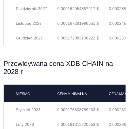
Październik 2027
0.000162054357917 $
0.0002383
Listopad 2027
0.000167281998351 $
0.0002460
Grudzień 2027
0.000172083798222 $
0.0002530
Przewidywana cena XDB CHAIN na
2028 r
MIESIĄC
CENA MINIMALNA
CENA MAK
Styczeń 2028
0.000176808799263 $
0.0002600
Luty 2028
0.000181313220553 $
0.0002666