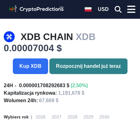
USD
XDB CHAIN
XDB
0.00007004 $
Kup XDB
Rozpocznij handel już teraz
24H
0.000001708292683 $
(2,50%)
Kapitalizacja rynkowa:
1,191,678 $
Wolumen 24h:
67,669 $
Wybierz rok
2026
2027
2028
2029
2030