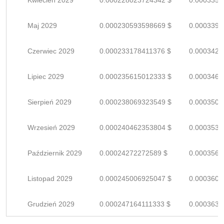
Kwiecień 2029
0.000228023724342 $
0.0003353
Maj 2029
0.000230593598669 $
0.0003391
Czerwiec 2029
0.000233178411376 $
0.0003429
Lipiec 2029
0.000235615012333 $
0.0003464
Sierpień 2029
0.000238069323549 $
0.0003501
Wrzesień 2029
0.000240462353804 $
0.0003536
Październik 2029
0.00024272272589 $
0.0003569
Listopad 2029
0.000245006925047 $
0.0003603
Grudzień 2029
0.000247164111333 $
0.0003634