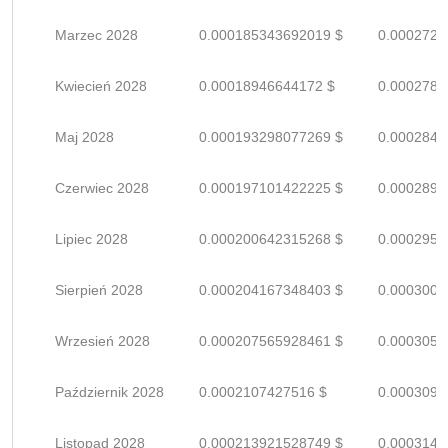
Marzec 2028
0.000185343692019 $
0.0002725
Kwiecień 2028
0.00018946644172 $
0.0002786
Maj 2028
0.000193298077269 $
0.0002842
Czerwiec 2028
0.000197101422225 $
0.0002898
Lipiec 2028
0.000200642315268 $
0.0002950
Sierpień 2028
0.000204167348403 $
0.0003002
Wrzesień 2028
0.000207565928461 $
0.0003052
Październik 2028
0.0002107427516 $
0.0003099
Listopad 2028
0.000213921528749 $
0.0003145