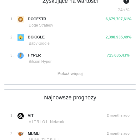
Zyskujące na wartości
24h %
1.
DOGESTR
6,679,707,61%
Doge Strategy
2.
BGIGGLE
2,398,935,49%
Baby Giggle
3.
HYPER
715,035,43%
Bitcoin Hyper
Pokaż więcej
Najnowsze prognozy
1.
VIT
2 months ago
V.I.T.R.I.O.L. Network
2.
MUMU
2 months ago