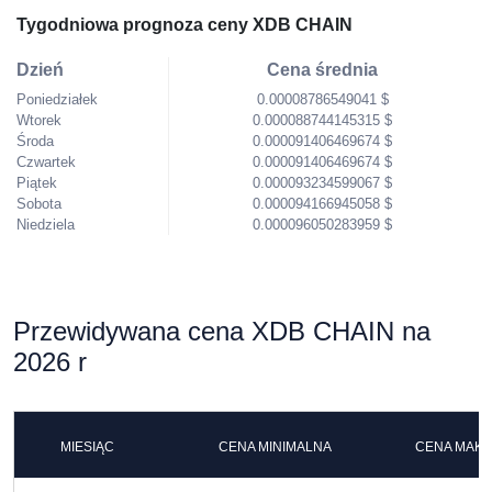
Tygodniowa prognoza ceny XDB CHAIN
Dzień
Cena średnia
Poniedziałek
0.00008786549041 $
Wtorek
0.000088744145315 $
Środa
0.000091406469674 $
Czwartek
0.000091406469674 $
Piątek
0.000093234599067 $
Sobota
0.000094166945058 $
Niedziela
0.000096050283959 $
Przewidywana cena XDB CHAIN na
2026 r
MIESIĄC
CENA MINIMALNA
CENA MAK