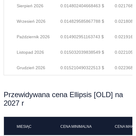
Sierpień 2026
0.014802404668463 $
0.0217682
Wrzesień 2026
0.014829585867788 $
0.0218082
Październik 2026
0.014902951163743 $
0.0219161
Listopad 2026
0.015032039838549 $
0.0221059
Grudzień 2026
0.015210490322513 $
0.0223683
Przewidywana cena Ellipsis [OLD] na
2027 r
MIESIĄC
CENA MINIMALNA
CENA MAK