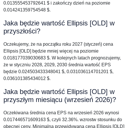
0.013555453792641 $ i zakończy dzień na poziomie
0.014241359754548 $.
Jaka będzie wartość Ellipsis [OLD] w
przyszłości?
Oczekujemy, że na początku roku 2027 (styczeń) cena
Ellipsis [OLD] będzie mniej więcej na poziomie
0.018177039030683 $. W kolejnych latach prognozujemy,
że w styczniu 2028, 2029, 2030 średnia wartość EPS
będzie 0.024503433348041 $, 0.031036114701201 $,
0.036101385434012 $.
Jaka będzie wartość Ellipsis [OLD] w
przyszłym miesiącu (wrzesień 2026)?
Oczekiwana średnia cena EPS na wrzesień 2026 wynosi
0.017446571609163 $, czyli 32.36%. wzrostw stosunku do
obecnej ceny. Minimalna przewidywana cena Ellipsis [OLD]