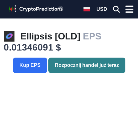
USD
Ellipsis [OLD]
EPS
0.01346091 $
Kup EPS
Rozpocznij handel już teraz