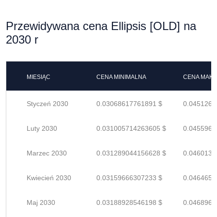
Przewidywana cena Ellipsis [OLD] na
2030 r
MIESIĄC
CENA MINIMALNA
CENA MAK
Styczeń 2030
0.03068617761891 $
0.0451267
Luty 2030
0.031005714263605 $
0.0455966
Marzec 2030
0.031289044156628 $
0.0460133
Kwiecień 2030
0.03159666307233 $
0.0464656
Maj 2030
0.03188928546198 $
0.0468960