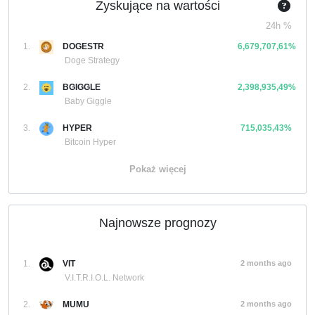
Zyskujące na wartości
24h %
1.
DOGESTR
6,679,707,61%
Doge Strategy
2.
BGIGGLE
2,398,935,49%
Baby Giggle
3.
HYPER
715,035,43%
Bitcoin Hyper
Pokaż więcej
Najnowsze prognozy
1.
VIT
2 months ago
V.I.T.R.I.O.L. Network
2.
MUMU
2 months ago