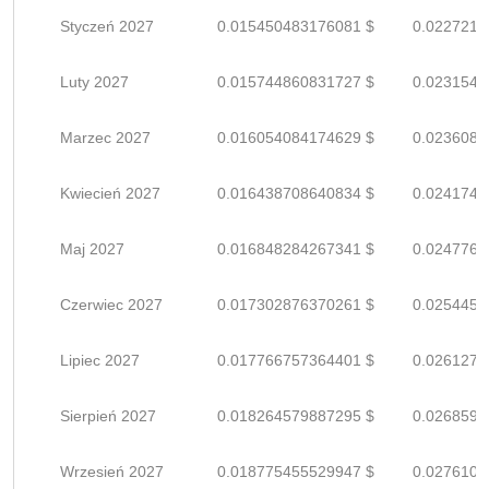
Styczeń 2027
0.015450483176081 $
0.0227212
Luty 2027
0.015744860831727 $
0.0231542
Marzec 2027
0.016054084174629 $
0.0236089
Kwiecień 2027
0.016438708640834 $
0.0241745
Maj 2027
0.016848284267341 $
0.0247768
Czerwiec 2027
0.017302876370261 $
0.0254454
Lipiec 2027
0.017766757364401 $
0.0261275
Sierpień 2027
0.018264579887295 $
0.0268596
Wrzesień 2027
0.018775455529947 $
0.0276109