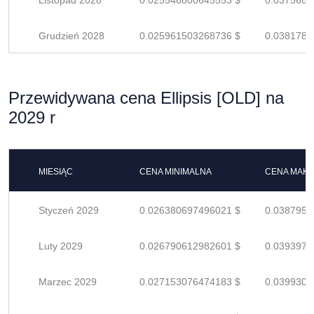
Listopad 2028
0.025546800645553 $
0.0375688
Grudzień 2028
0.025961503268736 $
0.0381786
Przewidywana cena Ellipsis [OLD] na
2029 r
MIESIĄC
CENA MINIMALNA
CENA MAK
Styczeń 2029
0.026380697496021 $
0.0387951
Luty 2029
0.026790612982601 $
0.0393979
Marzec 2029
0.027153076474183 $
0.0399309