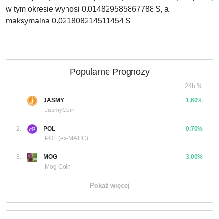
w tym okresie wynosi 0.014829585867788 $, a
maksymalna 0.021808214511454 $.
Popularne Prognozy
24h %
1.
JASMY
1,60%
JasmyCoin
2.
POL
0,70%
POL (ex-MATIC)
3.
MOG
3,00%
Mog Coin
Pokaż więcej