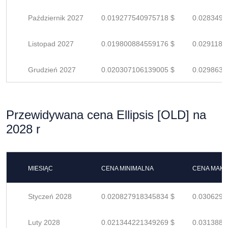
Październik 2027
0.019277540975718 $
0.0283493
Listopad 2027
0.019800884559176 $
0.0291189
Grudzień 2027
0.020307106139005 $
0.0298633
Przewidywana cena Ellipsis [OLD] na
2028 r
MIESIĄC
CENA MINIMALNA
CENA MAK
Styczeń 2028
0.020827918345834 $
0.0306292
Luty 2028
0.021344221349269 $
0.0313885