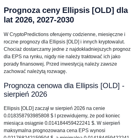
Prognoza ceny Ellipsis [OLD] dla
lat 2026, 2027-2030
W CryptoPredictions oferujemy codzienne, miesięczne i
roczne prognozy dla Ellipsis [OLD] i innych kryptowalut.
Chociaż dostarczamy jedne z najdokładniejszych prognoz
dla EPS na rynku, nigdy nie należy traktować ich jako
porady finansowej. Przed inwestycją należy zawsze
zachować należytą rozwagę.
Prognoza cenowa dla Ellipsis [OLD] -
sierpień 2026
Ellipsis [OLD] zaczął w sierpień 2026 na cenie
0.018358793985808 $ I przewidujemy, że pod koniec
miesiąca osiągnie 0.014184459422241 $. W sierpień
maksymalna prognozowana cena EPS wynosi
0.021768242159504 $, a minimalna 0.014184459422241