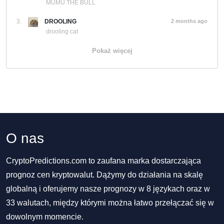
MUMU THE BULL
3.
DROOLING
2 months ago
drooling cat
Pokaż więcej
O nas
CryptoPredictions.com to zaufana marka dostarczająca
prognoz cen kryptowalut. Dążymy do działania na skalę
globalną i oferujemy nasze prognozy w 8 językach oraz w
33 walutach, między którymi można łatwo przełączać się w
dowolnym momencie.