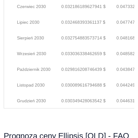
Czerwiec 2030
0.032186189627941 $
0.0473326
Lipiec 2030
0.032468393361137 $
0.0477476
Sierpień 2030
0.032754883573714 $
0.0481689
Wrzesień 2030
0.033036338462659 $
0.0485828
Październik 2030
0.029816208746439 $
0.0438473
Listopad 2030
0.030089616794688 $
0.0442494
Grudzień 2030
0.030349428063542 $
0.0446315
Prognoza ceny Ellipsis [OLD] - FAQ