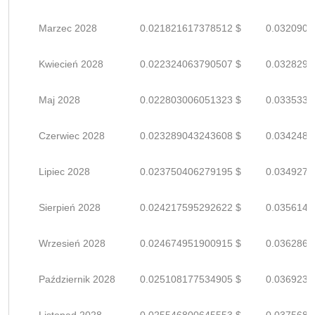
Marzec 2028
0.021821617378512 $
0.0320906
Kwiecień 2028
0.022324063790507 $
0.0328295
Maj 2028
0.022803006051323 $
0.0335338
Czerwiec 2028
0.023289043243608 $
0.0342485
Lipiec 2028
0.023750406279195 $
0.0349270
Sierpień 2028
0.024217595292622 $
0.0356141
Wrzesień 2028
0.024674951900915 $
0.0362866
Październik 2028
0.025108177534905 $
0.0369237