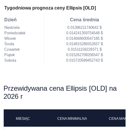
Tygodniowa prognoza ceny Ellipsis [OLD]
Dzień
Cena średnia
Niedziela
0.01396211740642 $
Poniedziałek
0.014241359754548 $
Wtorek
0.014668600547185 $
Środa
0.014815286552657 $
Czwartek
0.01511159228371 $
Piątek
0.015262708206547 $
Sobota
0.015720589452743 $
Przewidywana cena Ellipsis [OLD] na
2026 r
MIESIĄC
CENA MINIMALNA
CENA MAK