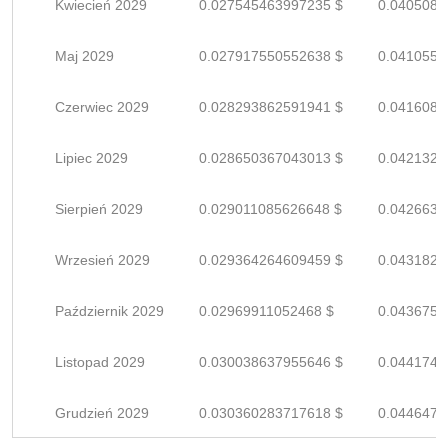
Kwiecień 2029
0.027545463997235 $
0.0405080
Maj 2029
0.027917550552638 $
0.0410552
Czerwiec 2029
0.028293862591941 $
0.0416086
Lipiec 2029
0.028650367043013 $
0.0421328
Sierpień 2029
0.029011085626648 $
0.0426633
Wrzesień 2029
0.029364264609459 $
0.0431827
Październik 2029
0.02969911052468 $
0.0436751
Listopad 2029
0.030038637955646 $
0.0441744
Grudzień 2029
0.030360283717618 $
0.0446474