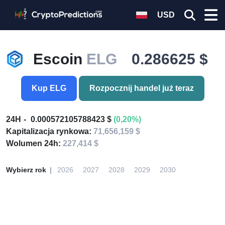
USD
Escoin
ELG
0.286625 $
Kup ELG
Rozpocznij handel już teraz
24H
0.000572105788423 $
(0,20%)
Kapitalizacja rynkowa:
71,656,159 $
Wolumen 24h:
227,414 $
Wybierz rok
2026
2027
2028
2029
2030