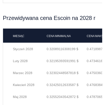
Przewidywana cena Escoin na 2028 r
MIESIĄC
CENA MINIMALNA
CENA MAKS
Styczeń 2028
0.32089116308199 $
0.47189876
Luty 2028
0.32195393591991 $
0.47346167
Marzec 2028
0.32302448587818 $
0.47503600
Kwiecień 2028
0.32425012633587 $
0.47683842
Maj 2028
0.32552043542872 $
0.47870652