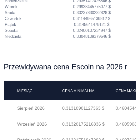
Poniedziałek
0.29351417426546 $
Wtorek
0.29938445775077 $
Środa
0.30237830232828 $
Czwartek
0.31144965139812 $
Piątek
0.3145641479121 $
Sobota
0.32400107234947 $
Niedziela
0.33048109379646 $
Przewidywana cena Escoin na 2026 r
MIESIĄC
CENA MINIMALNA
CENA MAKS
Sierpień 2026
0.31310901127363 $
0.46045442
Wrzesień 2026
0.31320175216836 $
0.46059081