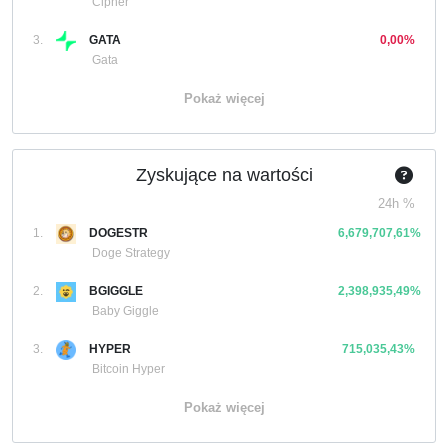
Cipher
3.
GATA
0,00%
Gata
Pokaż więcej
Zyskujące na wartości
24h %
1.
DOGESTR
6,679,707,61%
Doge Strategy
2.
BGIGGLE
2,398,935,49%
Baby Giggle
3.
HYPER
715,035,43%
Bitcoin Hyper
Pokaż więcej