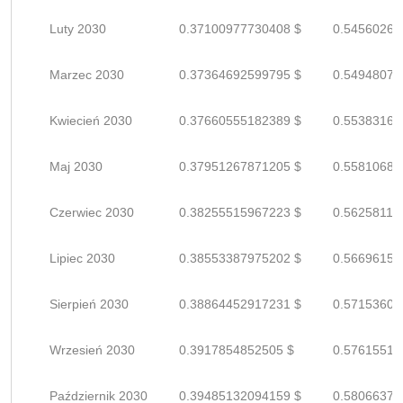
Luty 2030
0.37100977730408 $
0.54560261
Marzec 2030
0.37364692599795 $
0.54948077
Kwiecień 2030
0.37660555182389 $
0.55383169
Maj 2030
0.37951267871205 $
0.55810688
Czerwiec 2030
0.38255515967223 $
0.56258111
Lipiec 2030
0.38553387975202 $
0.56696158
Sierpień 2030
0.38864452917231 $
0.57153607
Wrzesień 2030
0.3917854852505 $
0.57615512
Październik 2030
0.39485132094159 $
0.58066370