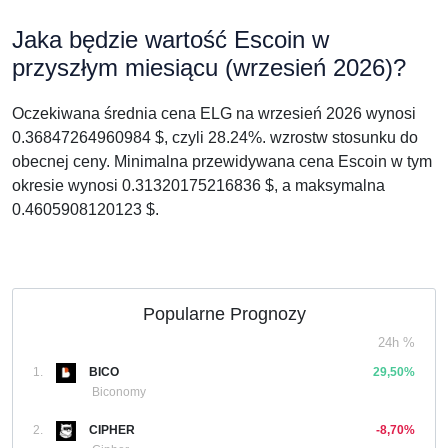
Jaka będzie wartość Escoin w
przyszłym miesiącu (wrzesień 2026)?
Oczekiwana średnia cena ELG na wrzesień 2026 wynosi
0.36847264960984 $, czyli 28.24%. wzrostw stosunku do
obecnej ceny. Minimalna przewidywana cena Escoin w tym
okresie wynosi 0.31320175216836 $, a maksymalna
0.4605908120123 $.
Popularne Prognozy
24h %
1.
BICO
29,50%
Biconomy
2.
CIPHER
-8,70%