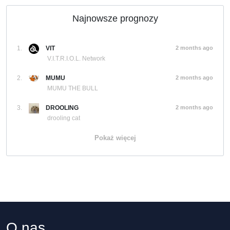
Najnowsze prognozy
1.
VIT
2 months ago
V.I.T.R.I.O.L. Network
2.
MUMU
2 months ago
MUMU THE BULL
3.
DROOLING
2 months ago
drooling cat
Pokaż więcej
O nas