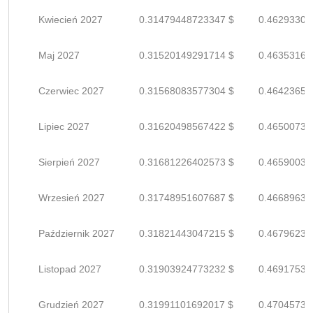
Kwiecień 2027
0.31479448723347 $
0.46293306
Maj 2027
0.31520149291714 $
0.46353160
Czerwiec 2027
0.31568083577304 $
0.46423652
Lipiec 2027
0.31620498567422 $
0.46500733
Sierpień 2027
0.31681226402573 $
0.46590038
Wrzesień 2027
0.31748951607687 $
0.46689634
Październik 2027
0.31821443047215 $
0.46796239
Listopad 2027
0.31903924773232 $
0.46917536
Grudzień 2027
0.31991101692017 $
0.47045737