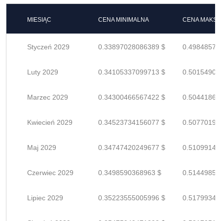
MIESIĄC
CENA MINIMALNA
CENA MAKS
Styczeń 2029
0.33897028086389 $
0.49848570
Luty 2029
0.34105337099713 $
0.50154907
Marzec 2029
0.34300466567422 $
0.50441862
Kwiecień 2029
0.34523734156077 $
0.50770197
Maj 2029
0.34747420249677 $
0.51099147
Czerwiec 2029
0.3498590368963 $
0.51449858
Lipiec 2029
0.35223555005996 $
0.51799345