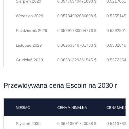
Sierpień 2029
0.35475949471898 $
0.52170513
Wrzesień 2029
0.35734992686698 $
0.52551459
Październik 2029
0.35991730004776 $
0.52929014
Listopad 2029
0.36263348701733 $
0.53328453
Grudzień 2029
0.36531329361545 $
0.53722543
Przewidywana cena Escoin na 2030 r
MIESIĄC
CENA MINIMALNA
CENA MAKS
Styczeń 2030
0.36813591740088 $
0.54137634