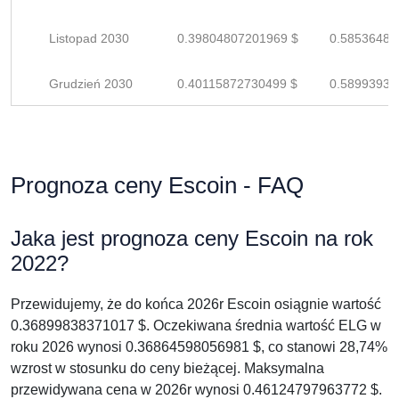
Listopad 2030
0.39804807201969 $
0.58536481
Grudzień 2030
0.40115872730499 $
0.58993930
Prognoza ceny Escoin - FAQ
Jaka jest prognoza ceny Escoin na rok
2022?
Przewidujemy, że do końca 2026r Escoin osiągnie wartość
0.36899838371017 $. Oczekiwana średnia wartość ELG w
roku 2026 wynosi 0.36864598056981 $, co stanowi 28,74%
wzrost w stosunku do ceny bieżącej. Maksymalna
przewidywana cena w 2026r wynosi 0.46124797963772 $.