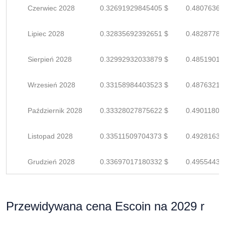
Czerwiec 2028
0.32691929845405 $
0.48076367
Lipiec 2028
0.32835692392651 $
0.48287782
Sierpień 2028
0.32992932033879 $
0.48519017
Wrzesień 2028
0.33158984403523 $
0.48763212
Październik 2028
0.33328027875622 $
0.49011805
Listopad 2028
0.33511509704373 $
0.49281631
Grudzień 2028
0.33697017180332 $
0.49554437
Przewidywana cena Escoin na 2029 r