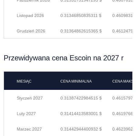
Październik 2026
0.31331751947293 $
0.46076105
Listopad 2026
0.31346850835311 $
0.46098310
Grudzień 2026
0.31364862615365 $
0.46124797
Przewidywana cena Escoin na 2027 r
MIESIĄC
CENA MINIMALNA
CENA MAKS
Styczeń 2027
0.31387422984515 $
0.46157974
Luty 2027
0.31414413583001 $
0.46197667
Marzec 2027
0.31442944400932 $
0.46239624