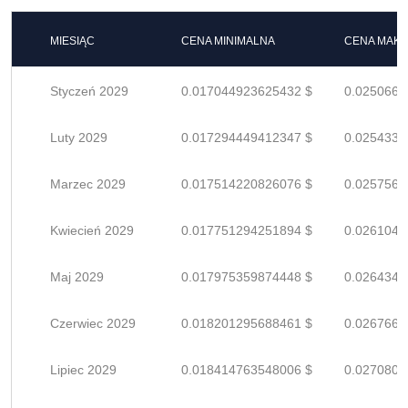
MIESIĄC
CENA MINIMALNA
CENA MAK
Styczeń 2029
0.017044923625432 $
0.0250660
Luty 2029
0.017294449412347 $
0.0254330
Marzec 2029
0.017514220826076 $
0.0257562
Kwiecień 2029
0.017751294251894 $
0.0261048
Maj 2029
0.017975359874448 $
0.0264343
Czerwiec 2029
0.018201295688461 $
0.0267666
Lipiec 2029
0.018414763548006 $
0.0270805