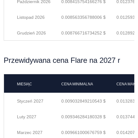
Październik 2026
0.008415754166276 $
0.0123761
Listopad 2026
0.008563356788006 $
0.0125931
Grudzień 2026
0.008766716734252 $
0.0128922
Przewidywana cena Flare na 2027 r
MIESIĄC
CENA MINIMALNA
CENA MAK
Styczeń 2027
0.009032849210543 $
0.0132836
Luty 2027
0.009346284180328 $
0.0137445
Marzec 2027
0.009661000676759 $
0.0142073