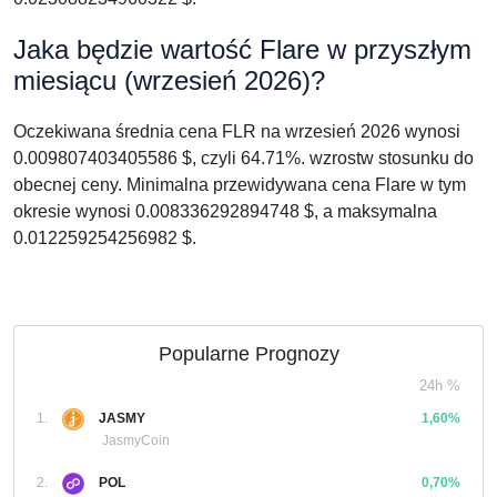
Jaka będzie wartość Flare w przyszłym
miesiącu (wrzesień 2026)?
Oczekiwana średnia cena FLR na wrzesień 2026 wynosi
0.009807403405586 $, czyli 64.71%. wzrostw stosunku do
obecnej ceny. Minimalna przewidywana cena Flare w tym
okresie wynosi 0.008336292894748 $, a maksymalna
0.012259254256982 $.
Popularne Prognozy
24h %
1.
JASMY
1,60%
JasmyCoin
2.
POL
0,70%