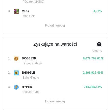
POL (ex-MATIC)
3.
MOG
3,00%
Mog Coin
Pokaż więcej
Zyskujące na wartości
24h %
1.
DOGESTR
6,679,707,61%
Doge Strategy
2.
BGIGGLE
2,398,935,49%
Baby Giggle
3.
HYPER
715,035,43%
Bitcoin Hyper
Pokaż więcej