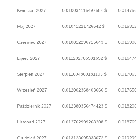
Kwiecień 2027
0.010034115497584 $
0.0147560
Maj 2027
0.01041221726542 $
0.0153120
Czerwiec 2027
0.010812296715643 $
0.0159004
Lipiec 2027
0.011202705591652 $
0.0164745
Sierpień 2027
0.011604869181193 $
0.0170659
Wrzesień 2027
0.012002368403666 $
0.0176505
Październik 2027
0.012380356474423 $
0.0182064
Listopad 2027
0.012762999268208 $
0.0187691
Grudzień 2027
0.013123695833072 $
0.0192995