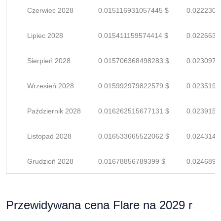
Czerwiec 2028
0.015116931057445 $
0.0222307
Lipiec 2028
0.015411159574414 $
0.0226634
Sierpień 2028
0.015706368498283 $
0.0230976
Wrzesień 2028
0.015992979822579 $
0.0235190
Październik 2028
0.016262515677131 $
0.0239154
Listopad 2028
0.016533665522062 $
0.0243142
Grudzień 2028
0.01678856789399 $
0.0246890
Przewidywana cena Flare na 2029 r