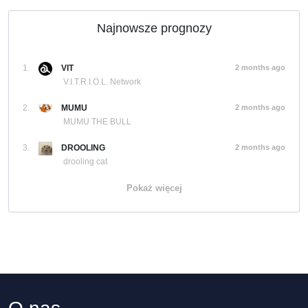
Najnowsze prognozy
1.
VIT
2 months ago
V.I.T.R.I.O.L. Network
2.
MUMU
2 months ago
MUMU THE BULL
3.
DROOLING
2 months ago
drooling cat
Pokaż więcej