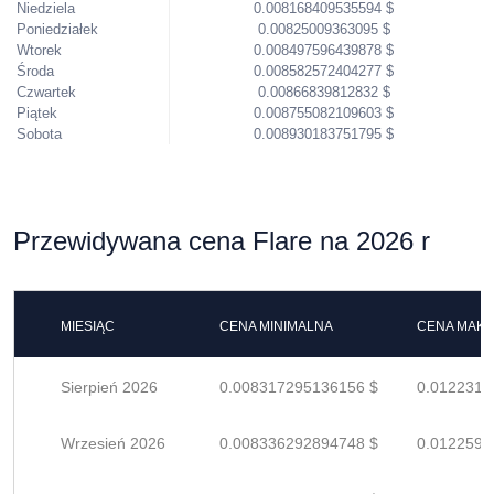
Niedziela
0.008168409535594 $
Poniedziałek
0.00825009363095 $
Wtorek
0.008497596439878 $
Środa
0.008582572404277 $
Czwartek
0.00866839812832 $
Piątek
0.008755082109603 $
Sobota
0.008930183751795 $
Przewidywana cena Flare na 2026 r
MIESIĄC
CENA MINIMALNA
CENA MAK
Sierpień 2026
0.008317295136156 $
0.0122313
Wrzesień 2026
0.008336292894748 $
0.0122592