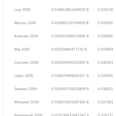
Luty 2030
0.019813851549533 $
0.0291380
Marzec 2030
0.019981100739669 $
0.0293839
Kwiecień 2030
0.020162485374884 $
0.0296507
Maj 2030
0.02033484477131 $
0.0299041
Czerwiec 2030
0.020509556332453 $
0.0301611
Lipiec 2030
0.020675469265317 $
0.0304051
Sierpień 2030
0.020843764158859 $
0.0306525
Wrzesień 2030
0.018973033187164 $
0.0279015
Październik 2030
0.019130432642342 $
0.0281329