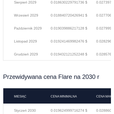
Sierpień 2029
0.018630229791736 $
0.0273973
Wrzesień 2029
0.018840720426941 $
0.0277069
Październik 2029
0.019039886217128 $
0.0279998
Listopad 2029
0.019241469982476 $
0.0282962
Grudzień 2029
0.019432121252248 $
0.0285766
Przewidywana cena Flare na 2030 r
MIESIĄC
CENA MINIMALNA
CENA MAK
Styczeń 2030
0.019624999716274 $
0.0288602