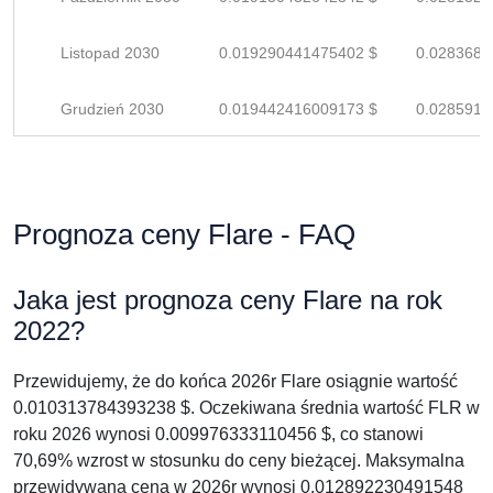
Listopad 2030
0.019290441475402 $
0.0283682
Grudzień 2030
0.019442416009173 $
0.0285917
Prognoza ceny Flare - FAQ
Jaka jest prognoza ceny Flare na rok
2022?
Przewidujemy, że do końca 2026r Flare osiągnie wartość
0.010313784393238 $. Oczekiwana średnia wartość FLR w
roku 2026 wynosi 0.009976333110456 $, co stanowi
70,69% wzrost w stosunku do ceny bieżącej. Maksymalna
przewidywana cena w 2026r wynosi 0.012892230491548