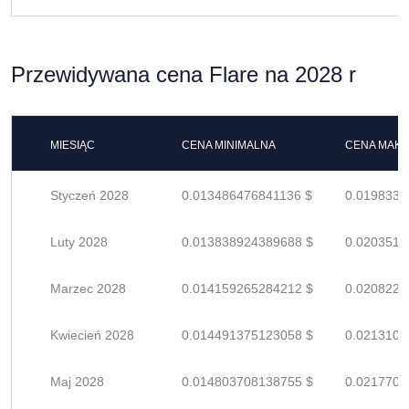
Przewidywana cena Flare na 2028 r
MIESIĄC
CENA MINIMALNA
CENA MAK
Styczeń 2028
0.013486476841136 $
0.0198330
Luty 2028
0.013838924389688 $
0.0203513
Marzec 2028
0.014159265284212 $
0.0208224
Kwiecień 2028
0.014491375123058 $
0.0213108
Maj 2028
0.014803708138755 $
0.0217701