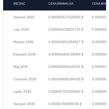
MIESIĄC
CENA MINIMALNA
CENA MAK
Styczeń 2030
0.000063577128583 $
0.0000934
Luty 2030
0.000064230831793 $
0.0000944
Marzec 2030
0.000064812359917 $
0.0000953
Kwiecień 2030
0.000065445728084 $
0.0000962
Maj 2030
0.000066050109185 $
0.0000971
Czerwiec 2030
0.000066665184939 $
0.0000980
Lipiec 2030
0.000067251504842 $
0.0000988
Sierpień 2030
0.00006784839238 $
0.0000997