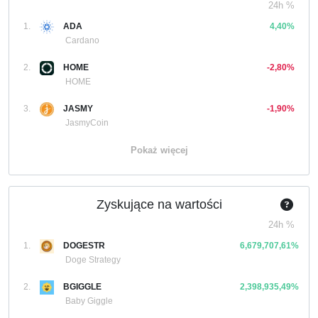
24h %
1.
ADA
4,40%
Cardano
2.
HOME
-2,80%
HOME
3.
JASMY
-1,90%
JasmyCoin
Pokaż więcej
Zyskujące na wartości
24h %
1.
DOGESTR
6,679,707,61%
Doge Strategy
2.
BGIGGLE
2,398,935,49%
Baby Giggle