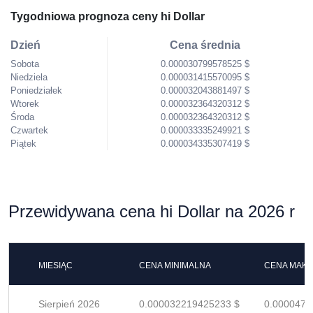
Tygodniowa prognoza ceny hi Dollar
Dzień
Cena średnia
Sobota
0.000030799578525 $
Niedziela
0.000031415570095 $
Poniedziałek
0.000032043881497 $
Wtorek
0.000032364320312 $
Środa
0.000032364320312 $
Czwartek
0.000033335249921 $
Piątek
0.000034335307419 $
Przewidywana cena hi Dollar na 2026 r
MIESIĄC
CENA MINIMALNA
CENA MAK
Sierpień 2026
0.000032219425233 $
0.0000473