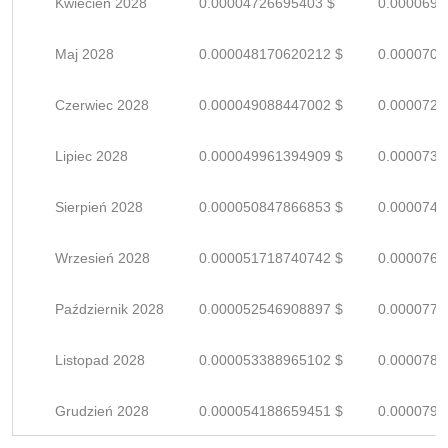
Kwiecień 2028
0.00004726695403 $
0.0000695
Maj 2028
0.000048170620212 $
0.0000708
Czerwiec 2028
0.000049088447002 $
0.0000721
Lipiec 2028
0.000049961394909 $
0.0000734
Sierpień 2028
0.000050847866853 $
0.0000747
Wrzesień 2028
0.000051718740742 $
0.0000760
Październik 2028
0.000052546908897 $
0.0000772
Listopad 2028
0.000053388965102 $
0.0000785
Grudzień 2028
0.000054188659451 $
0.0000796