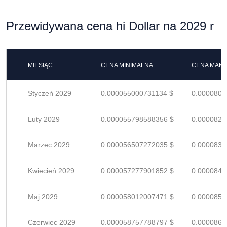
Przewidywana cena hi Dollar na 2029 r
MIESIĄC
CENA MINIMALNA
CENA MAK
Styczeń 2029
0.000055000731134 $
0.0000808
Luty 2029
0.000055798588356 $
0.0000820
Marzec 2029
0.000056507272035 $
0.0000830
Kwiecień 2029
0.000057277901852 $
0.0000842
Maj 2029
0.000058012007471 $
0.0000853
Czerwiec 2029
0.000058757788797 $
0.0000864