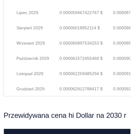
Lipiec 2029
0.000059467422767 $
0.0000874
Sierpień 2029
0.00006018852114 $
0.0000885
Wrzesień 2029
0.000060897534253 $
0.0000895
Październik 2029
0.000061572455468 $
0.0000905
Listopad 2029
0.000062259485294 $
0.0000915
Grudzień 2029
0.000062912788417 $
0.0000925
Przewidywana cena hi Dollar na 2030 r