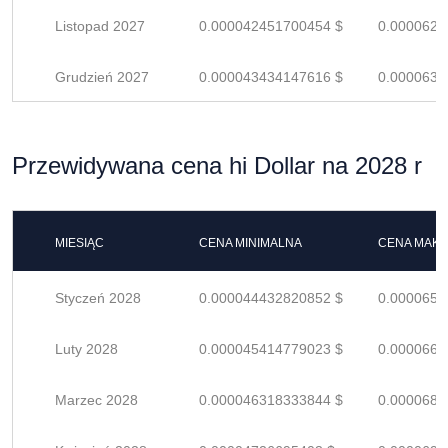
Listopad 2027
0.000042451700454 $
0.0000624
Grudzień 2027
0.000043434147616 $
0.0000638
Przewidywana cena hi Dollar na 2028 r
MIESIĄC
CENA MINIMALNA
CENA MAK
Styczeń 2028
0.000044432820852 $
0.0000653
Luty 2028
0.000045414779023 $
0.0000667
Marzec 2028
0.000046318333844 $
0.0000681