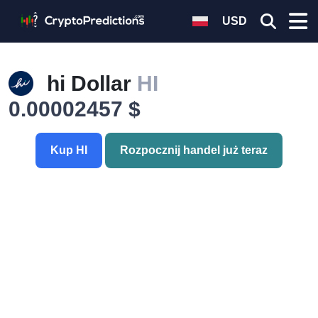
USD
hi Dollar
HI
0.00002457 $
Kup HI
Rozpocznij handel już teraz