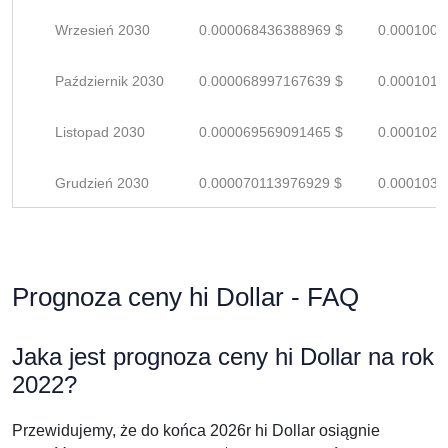
Wrzesień 2030
0.000068436388969 $
0.0001006
Październik 2030
0.000068997167639 $
0.0001014
Listopad 2030
0.000069569091465 $
0.0001023
Grudzień 2030
0.000070113976929 $
0.0001031
Prognoza ceny hi Dollar - FAQ
Jaka jest prognoza ceny hi Dollar na rok
2022?
Przewidujemy, że do końca 2026r hi Dollar osiągnie