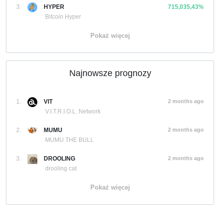
3.
HYPER
715,035,43%
Bitcoin Hyper
Pokaż więcej
Najnowsze prognozy
1.
VIT
2 months ago
V.I.T.R.I.O.L. Network
2.
MUMU
2 months ago
MUMU THE BULL
3.
DROOLING
2 months ago
drooling cat
Pokaż więcej