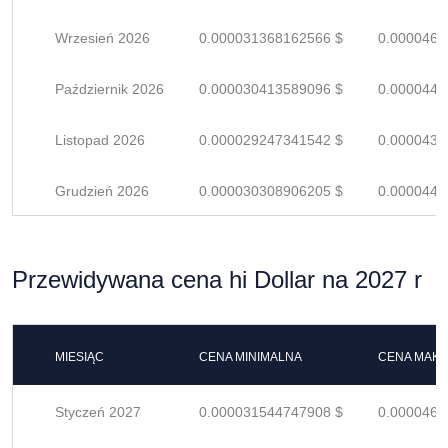
Wrzesień 2026
0.000031368162566 $
0.0000461
Październik 2026
0.000030413589096 $
0.0000447
Listopad 2026
0.000029247341542 $
0.0000430
Grudzień 2026
0.000030308906205 $
0.0000445
Przewidywana cena hi Dollar na 2027 r
MIESIĄC
CENA MINIMALNA
CENA MAK
Styczeń 2027
0.000031544747908 $
0.0000463