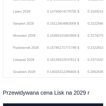
Lipiec 2028
0.14750674179755 $
0.21692167
Sierpień 2028
0.15113454863009 $
0.22225668
Wrzesień 2028
0.15465101663958 $
0.22742796
Październik 2028
0.15795171771788 $
0.23228193
Listopad 2028
0.16126522537812 $
0.23715474
Grudzień 2028
0.14025312296604 $
0.20625459
Przewidywana cena Lisk na 2029 r