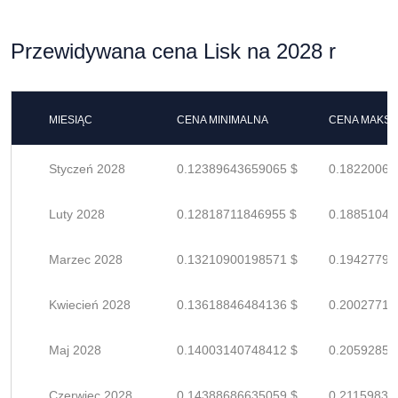
Przewidywana cena Lisk na 2028 r
MIESIĄC
CENA MINIMALNA
CENA MAKS
Styczeń 2028
0.12389643659065 $
0.18220064
Luty 2028
0.12818711846955 $
0.18851046
Marzec 2028
0.13210900198571 $
0.19427794
Kwiecień 2028
0.13618846484136 $
0.20027715
Maj 2028
0.14003140748412 $
0.20592854
Czerwiec 2028
0.14388686635059 $
0.21159833