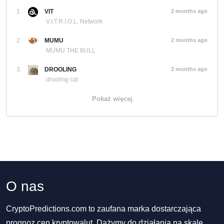
1.
VIT
2 months ago
V.I.T.R.I.O.L. Network
2.
MUMU
2 months ago
MUMU THE BULL
3.
DROOLING
2 months ago
drooling cat
Pokaż więcej
O nas
CryptoPredictions.com to zaufana marka dostarczająca
prognoz cen kryptowalut. Dążymy do działania na skalę