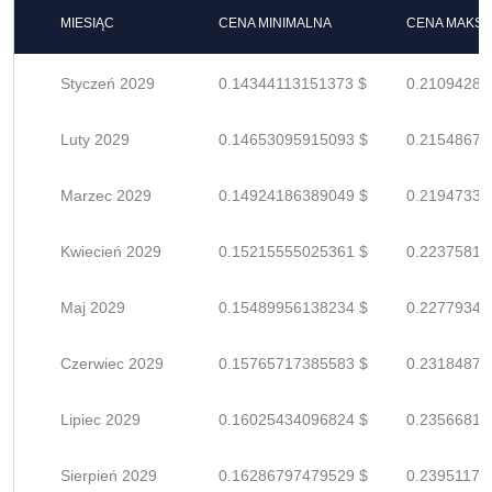
MIESIĄC
CENA MINIMALNA
CENA MAKS
Styczeń 2029
0.14344113151373 $
0.21094284
Luty 2029
0.14653095915093 $
0.21548670
Marzec 2029
0.14924186389049 $
0.21947332
Kwiecień 2029
0.15215555025361 $
0.22375816
Maj 2029
0.15489956138234 $
0.22779347
Czerwiec 2029
0.15765717385583 $
0.23184878
Lipiec 2029
0.16025434096824 $
0.23566814
Sierpień 2029
0.16286797479529 $
0.23951172