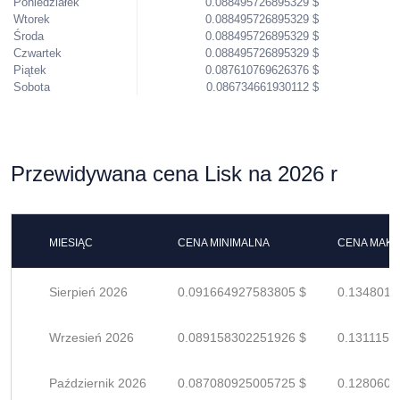
Poniedziałek
0.088495726895329 $
Wtorek
0.088495726895329 $
Środa
0.088495726895329 $
Czwartek
0.088495726895329 $
Piątek
0.087610769626376 $
Sobota
0.086734661930112 $
Przewidywana cena Lisk na 2026 r
MIESIĄC
CENA MINIMALNA
CENA MAK
Sierpień 2026
0.091664927583805 $
0.1348013
Wrzesień 2026
0.089158302251926 $
0.1311151
Październik 2026
0.087080925005725 $
0.1280601