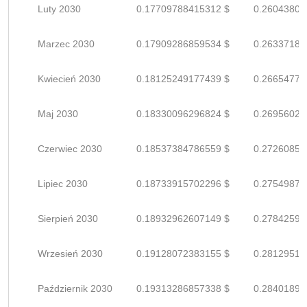
Luty 2030
0.17709788415312 $
0.26043806
Marzec 2030
0.17909286859534 $
0.26337186
Kwiecień 2030
0.18125249177439 $
0.26654778
Maj 2030
0.18330096296824 $
0.26956023
Czerwiec 2030
0.18537384786559 $
0.27260859
Lipiec 2030
0.18733915702296 $
0.27549876
Sierpień 2030
0.18932962607149 $
0.27842592
Wrzesień 2030
0.19128072383155 $
0.28129518
Październik 2030
0.19313286857338 $
0.28401892