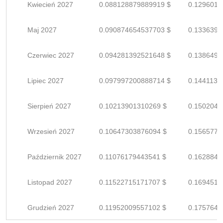
Kwiecień 2027
0.088128879889919 $
0.1296012
Maj 2027
0.090874654537703 $
0.1336391
Czerwiec 2027
0.094281392521648 $
0.1386491
Lipiec 2027
0.097997200888714 $
0.1441135
Sierpień 2027
0.10213901310269 $
0.1502044
Wrzesień 2027
0.10647303876094 $
0.1565779
Październik 2027
0.11076179443541 $
0.1628849
Listopad 2027
0.11522715171707 $
0.1694516
Grudzień 2027
0.11952009557102 $
0.1757648