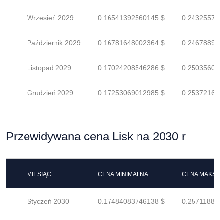
Wrzesień 2029
0.16541392560145 $
0.24325577
Październik 2029
0.16781648002364 $
0.24678894
Listopad 2029
0.17024208546286 $
0.25035600
Grudzień 2029
0.17253069012985 $
0.25372160
Przewidywana cena Lisk na 2030 r
MIESIĄC
CENA MINIMALNA
CENA MAKS
Styczeń 2030
0.17484083746138 $
0.25711887