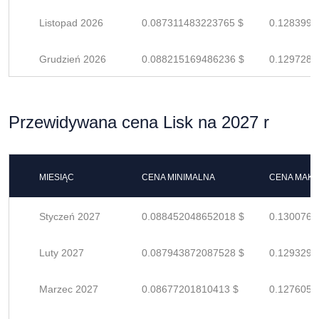
Listopad 2026
0.087311483223765 $
0.1283992
Grudzień 2026
0.088215169486236 $
0.1297281
Przewidywana cena Lisk na 2027 r
MIESIĄC
CENA MINIMALNA
CENA MAK
Styczeń 2027
0.088452048652018 $
0.1300765
Luty 2027
0.087943872087528 $
0.1293292
Marzec 2027
0.08677201810413 $
0.1276059