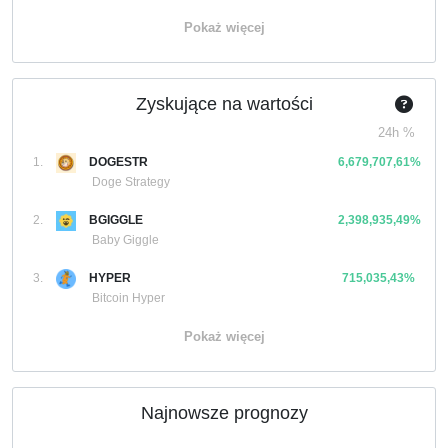
Pokaż więcej
Zyskujące na wartości
24h %
1.
DOGESTR
6,679,707,61%
Doge Strategy
2.
BGIGGLE
2,398,935,49%
Baby Giggle
3.
HYPER
715,035,43%
Bitcoin Hyper
Pokaż więcej
Najnowsze prognozy