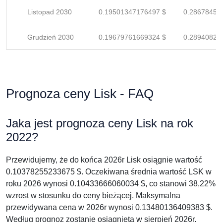
Listopad 2030
0.19501347176497 $
0.28678451
Grudzień 2030
0.19679761669324 $
0.28940825
Prognoza ceny Lisk - FAQ
Jaka jest prognoza ceny Lisk na rok
2022?
Przewidujemy, że do końca 2026r Lisk osiągnie wartość
0.10378255233675 $. Oczekiwana średnia wartość LSK w
roku 2026 wynosi 0.10433666060034 $, co stanowi 38,22%
wzrost w stosunku do ceny bieżącej. Maksymalna
przewidywana cena w 2026r wynosi 0.13480136409383 $.
Według prognoz zostanie osiągnięta w sierpień 2026r.