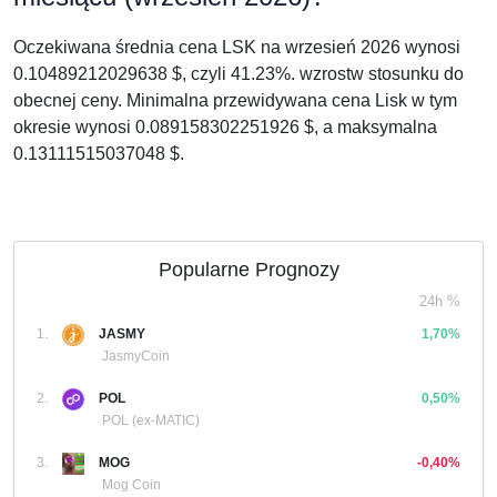
Oczekiwana średnia cena LSK na wrzesień 2026 wynosi
0.10489212029638 $, czyli 41.23%. wzrostw stosunku do
obecnej ceny. Minimalna przewidywana cena Lisk w tym
okresie wynosi 0.089158302251926 $, a maksymalna
0.13111515037048 $.
Popularne Prognozy
24h %
1.
JASMY
1,70%
JasmyCoin
2.
POL
0,50%
POL (ex-MATIC)
3.
MOG
-0,40%
Mog Coin