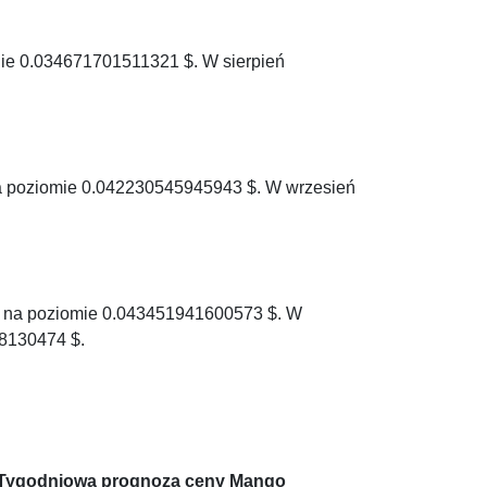
nie 0.034671701511321 $. W sierpień
a poziomie 0.042230545945943 $. W wrzesień
c na poziomie 0.043451941600573 $. W
8130474 $.
Tygodniowa prognoza ceny Mango