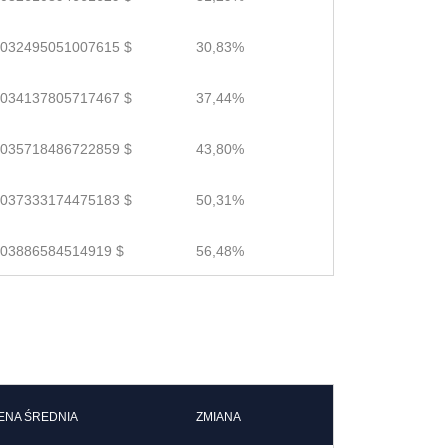
.032495051007615 $
30,83%
.034137805717467 $
37,44%
.035718486722859 $
43,80%
.037333174475183 $
50,31%
.03886584514919 $
56,48%
ENA ŚREDNIA
ZMIANA