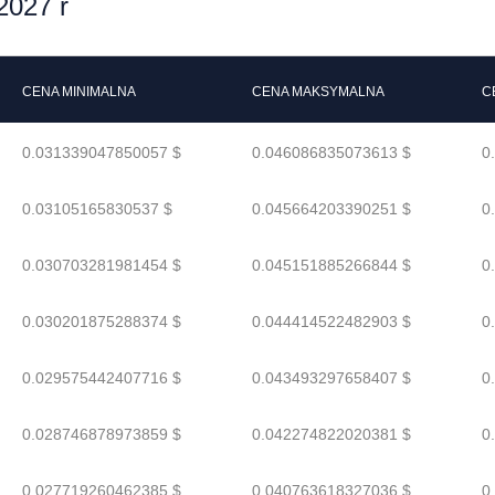
2027 r
CENA MINIMALNA
CENA MAKSYMALNA
C
0.031339047850057 $
0.046086835073613 $
0
0.03105165830537 $
0.045664203390251 $
0
0.030703281981454 $
0.045151885266844 $
0
0.030201875288374 $
0.044414522482903 $
0
0.029575442407716 $
0.043493297658407 $
0
0.028746878973859 $
0.042274822020381 $
0
0.027719260462385 $
0.040763618327036 $
0