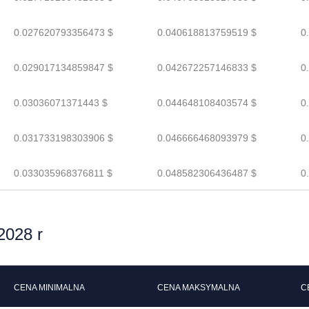
0.027620793356473 $
0.040618813759519 $
0
0.029017134859847 $
0.042672257146833 $
0
0.03036071371443 $
0.044648108403574 $
0
0.031733198303906 $
0.046666468093979 $
0
0.033035968376811 $
0.048582306436487 $
0
2028 r
CENA MINIMALNA
CENA MAKSYMALNA
C