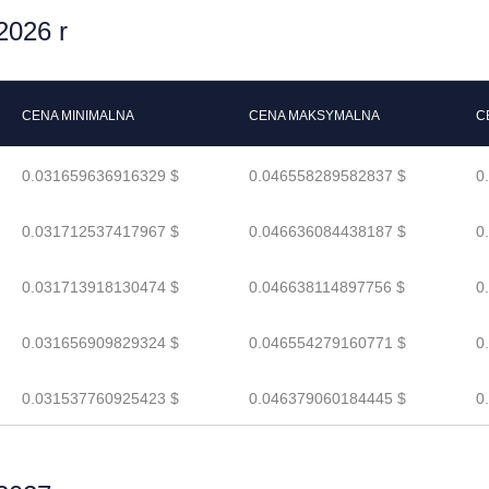
2026 r
CENA MINIMALNA
CENA MAKSYMALNA
C
0.031659636916329 $
0.046558289582837 $
0
0.031712537417967 $
0.046636084438187 $
0
0.031713918130474 $
0.046638114897756 $
0
0.031656909829324 $
0.046554279160771 $
0
0.031537760925423 $
0.046379060184445 $
0