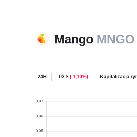
Mango
MNGO
24H
-03 $
(-1,10%)
Kapitalizacja r