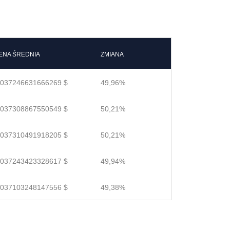
ENA ŚREDNIA
ZMIANA
.037246631666269 $
49,96%
.037308867550549 $
50,21%
.037310491918205 $
50,21%
.037243423328617 $
49,94%
.037103248147556 $
49,38%