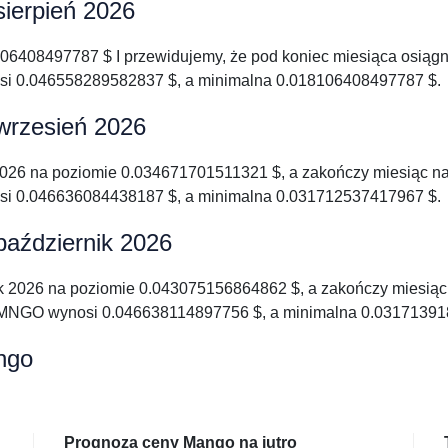
ierpień 2026
106408497787 $ I przewidujemy, że pod koniec miesiąca osiąg
 0.046558289582837 $, a minimalna 0.018106408497787 $.
wrzesień 2026
026 na poziomie 0.034671701511321 $, a zakończy miesiąc n
 0.046636084438187 $, a minimalna 0.031712537417967 $.
aździernik 2026
k 2026 na poziomie 0.043075156864862 $, a zakończy miesią
MNGO wynosi 0.046638114897756 $, a minimalna 0.03171391
ngo
Prognoza ceny Mango na jutro