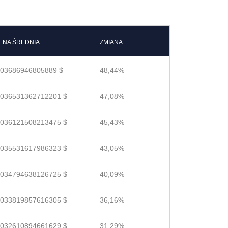
ENA ŚREDNIA
ZMIANA
.03686946805889 $
48,44%
.036531362712201 $
47,08%
.036121508213475 $
45,43%
.035531617986323 $
43,05%
.034794638126725 $
40,09%
.033819857616305 $
36,16%
.032610894661629 $
31,29%