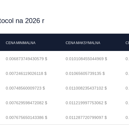
ocol na 2026 r
CENA MINIMALNA
CENA MAKSYMALNA
C
0.006873749430579 $
0.010108455044969 $
0
0.007246119026118 $
0.01065605739135 $
0
0.00748560009723 $
0.011008235437102 $
0
0.007629598472082 $
0.011219997753062 $
0
0.007675650143386 $
0.011287720799097 $
0