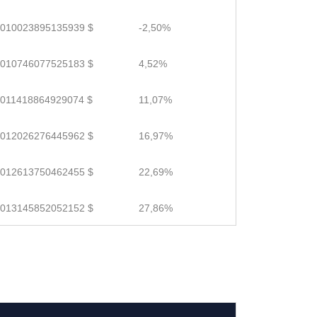
.010023895135939 $
-2,50%
.010746077525183 $
4,52%
.011418864929074 $
11,07%
.012026276445962 $
16,97%
.012613750462455 $
22,69%
.013145852052152 $
27,86%