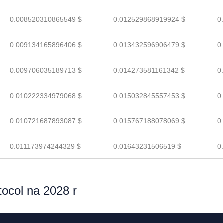
0.008520310865549 $
0.012529868919924 $
0
0.009134165896406 $
0.013432596906479 $
0
0.009706035189713 $
0.014273581161342 $
0
0.010222334979068 $
0.015032845557453 $
0
0.010721687893087 $
0.015767188078069 $
0
0.011173974244329 $
0.01643231506519 $
0
ocol na 2028 r