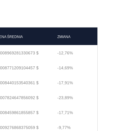
ENA ŚREDNIA
ZMIANA
.008969281330673 $
-12,76%
.008771209104457 $
-14,69%
.008440153540361 $
-17,91%
.007824647856092 $
-23,89%
.008459861855857 $
-17,71%
.009276868375059 $
-9,77%