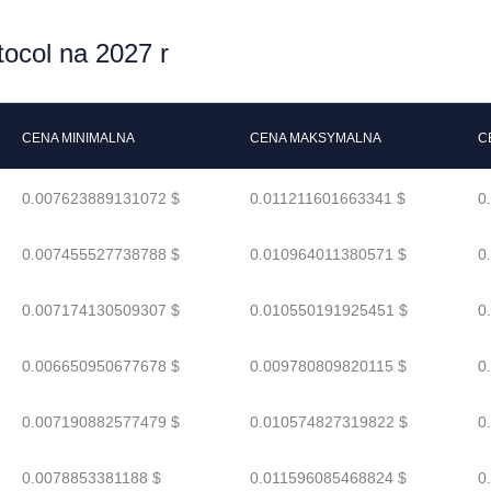
ocol na 2027 r
CENA MINIMALNA
CENA MAKSYMALNA
C
0.007623889131072 $
0.011211601663341 $
0
0.007455527738788 $
0.010964011380571 $
0
0.007174130509307 $
0.010550191925451 $
0
0.006650950677678 $
0.009780809820115 $
0
0.007190882577479 $
0.010574827319822 $
0
0.0078853381188 $
0.011596085468824 $
0