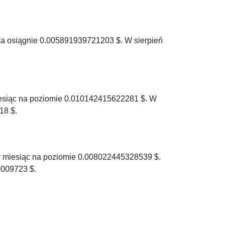
ąca osiągnie 0.005891939721203 $. W sierpień
iesiąc na poziomie 0.010142415622281 $. W
18 $.
y miesiąc na poziomie 0.008022445328539 $.
009723 $.