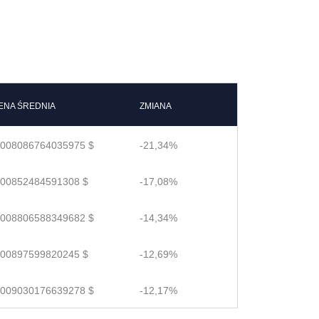
ENA ŚREDNIA
ZMIANA
.008086764035975 $
-21,34%
.00852484591308 $
-17,08%
.008806588349682 $
-14,34%
.00897599820245 $
-12,69%
.009030176639278 $
-12,17%