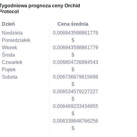
Tygodniowa prognoza ceny Orchid
Protocol
Dzień
Cena średnia
Niedziela
0.006943598861779
Poniedziałek
$
Wtorek
0.006943598861779
Środa
$
Czwartek
0.006804726884543
Piątek
$
Sobota
0.006736679615698
$
0.006534579227227
$
0.006469233434955
$
0.006339848766256
$