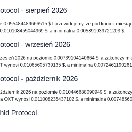
tocol - sierpień 2026
nie 0.055484489666515 $ I przewidujemy, że pod koniec miesi
0.010108455044969 $, a minimalna 0.005891939721203 $.
otocol - wrzesień 2026
rzesień 2026 na poziomie 0.00739104140664 $, a zakończy m
 wynosi 0.01065605739135 $, a minimalna 0.0072461190261
tocol - październik 2026
aździernik 2026 na poziomie 0.010446688090949 $, a zakończ
a OXT wynosi 0.011008235437102 $, a minimalna 0.00748560
id Protocol