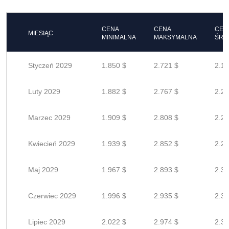
CENA
CENA
CEN
MIESIĄC
MINIMALNA
MAKSYMALNA
ŚRE
Styczeń 2029
1.850 $
2.721 $
2.17
Luty 2029
1.882 $
2.767 $
2.21
Marzec 2029
1.909 $
2.808 $
2.24
Kwiecień 2029
1.939 $
2.852 $
2.28
Maj 2029
1.967 $
2.893 $
2.31
Czerwiec 2029
1.996 $
2.935 $
2.34
Lipiec 2029
2.022 $
2.974 $
2.37