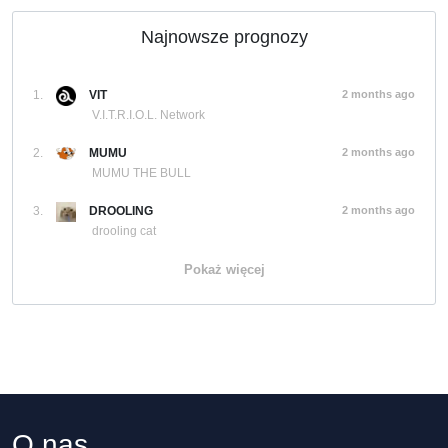
Najnowsze prognozy
1.
VIT
2 months ago
V.I.T.R.I.O.L. Network
2.
MUMU
2 months ago
MUMU THE BULL
3.
DROOLING
2 months ago
drooling cat
Pokaż więcej
O nas