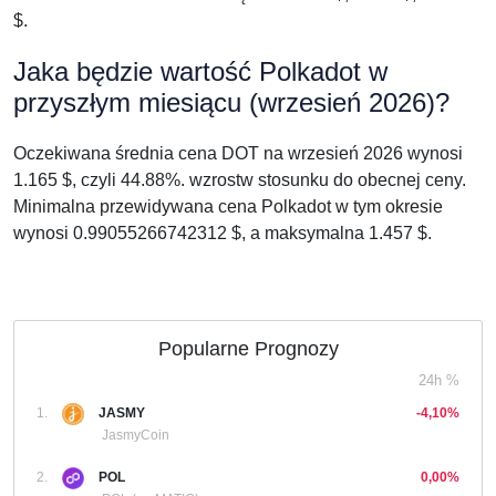
$.
Jaka będzie wartość Polkadot w
przyszłym miesiącu (wrzesień 2026)?
Oczekiwana średnia cena DOT na wrzesień 2026 wynosi
1.165 $, czyli 44.88%. wzrostw stosunku do obecnej ceny.
Minimalna przewidywana cena Polkadot w tym okresie
wynosi 0.99055266742312 $, a maksymalna 1.457 $.
Popularne Prognozy
24h %
1.
JASMY
-4,10%
JasmyCoin
2.
POL
0,00%