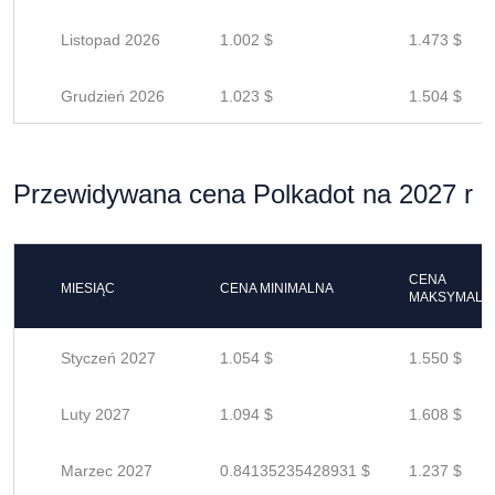
Listopad 2026
1.002 $
1.473 $
Grudzień 2026
1.023 $
1.504 $
Przewidywana cena Polkadot na 2027 r
CENA
MIESIĄC
CENA MINIMALNA
MAKSYMALN
Styczeń 2027
1.054 $
1.550 $
Luty 2027
1.094 $
1.608 $
Marzec 2027
0.84135235428931 $
1.237 $