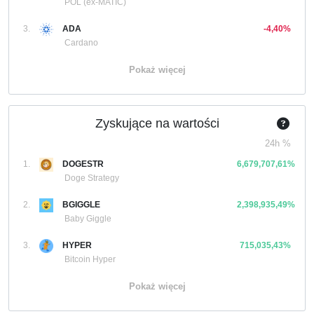
POL (ex-MATIC)
3.
ADA
-4,40%
Cardano
Pokaż więcej
Zyskujące na wartości
24h %
1.
DOGESTR
6,679,707,61%
Doge Strategy
2.
BGIGGLE
2,398,935,49%
Baby Giggle
3.
HYPER
715,035,43%
Bitcoin Hyper
Pokaż więcej