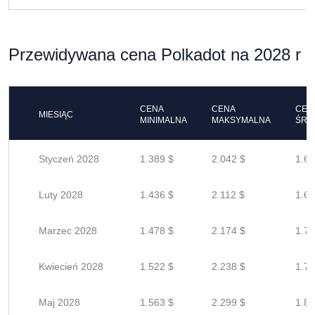
Przewidywana cena Polkadot na 2028 r
CENA
CENA
CEN
MIESIĄC
MINIMALNA
MAKSYMALNA
ŚRE
Styczeń 2028
1.389 $
2.042 $
1.63
Luty 2028
1.436 $
2.112 $
1.68
Marzec 2028
1.478 $
2.174 $
1.73
Kwiecień 2028
1.522 $
2.238 $
1.79
Maj 2028
1.563 $
2.299 $
1.83