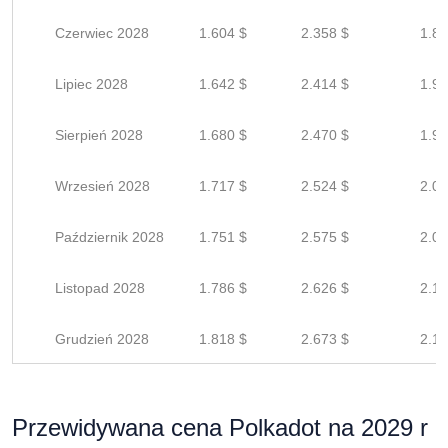
Czerwiec 2028
1.604 $
2.358 $
1.88
Lipiec 2028
1.642 $
2.414 $
1.93
Sierpień 2028
1.680 $
2.470 $
1.97
Wrzesień 2028
1.717 $
2.524 $
2.01
Październik 2028
1.751 $
2.575 $
2.06
Listopad 2028
1.786 $
2.626 $
2.10
Grudzień 2028
1.818 $
2.673 $
2.13
Przewidywana cena Polkadot na 2029 r