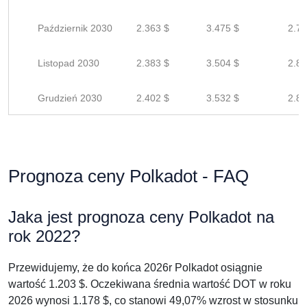
Październik 2030
2.363 $
3.475 $
2.78
Listopad 2030
2.383 $
3.504 $
2.80
Grudzień 2030
2.402 $
3.532 $
2.82
Prognoza ceny Polkadot - FAQ
Jaka jest prognoza ceny Polkadot na
rok 2022?
Przewidujemy, że do końca 2026r Polkadot osiągnie
wartość 1.203 $. Oczekiwana średnia wartość DOT w roku
2026 wynosi 1.178 $, co stanowi 49,07% wzrost w stosunku