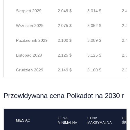
Sierpień 2029
2.049 $
3.014 $
2.41
Wrzesień 2029
2.075 $
3.052 $
2.44
Październik 2029
2.100 $
3.089 $
2.47
Listopad 2029
2.125 $
3.125 $
2.50
Grudzień 2029
2.149 $
3.160 $
2.52
Przewidywana cena Polkadot na 2030 r
CENA
CENA
CEN
MIESIĄC
MINIMALNA
MAKSYMALNA
ŚRE