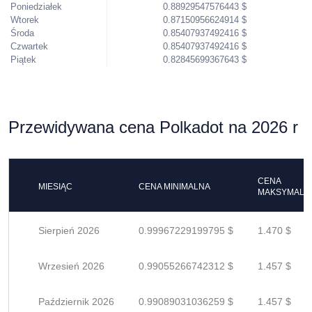
Poniedziałek
0.88929547576443 $
Wtorek
0.87150956624914 $
Środa
0.85407937492416 $
Czwartek
0.85407937492416 $
Piątek
0.82845699367643 $
Przewidywana cena Polkadot na 2026 r
CENA
MIESIĄC
CENA MINIMALNA
MAKSYMALN
Sierpień 2026
0.99967229199795 $
1.470 $
Wrzesień 2026
0.99055266742312 $
1.457 $
Październik 2026
0.99089031036259 $
1.457 $