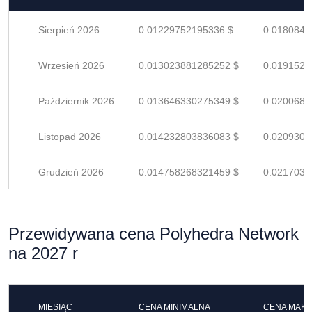
Sierpień 2026
0.01229752195336 $
0.0180845
Wrzesień 2026
0.013023881285252 $
0.0191527
Październik 2026
0.013646330275349 $
0.0200681
Listopad 2026
0.014232803836083 $
0.0209305
Grudzień 2026
0.014758268321459 $
0.0217033
Przewidywana cena Polyhedra Network
na 2027 r
MIESIĄC
CENA MINIMALNA
CENA MAK