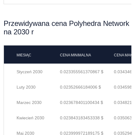
Przewidywana cena Polyhedra Network
na 2030 r
MIESIĄC
CENA MINIMALNA
CENA MAK
Styczeń 2030
0.023355561370867 $
0.0343464
Luty 2030
0.02352666184006 $
0.0345980
Marzec 2030
0.023678401100434 $
0.0348211
Kwiecień 2030
0.023843183453338 $
0.0350635
Maj 2030
0.023999972189175 $
0.0352940