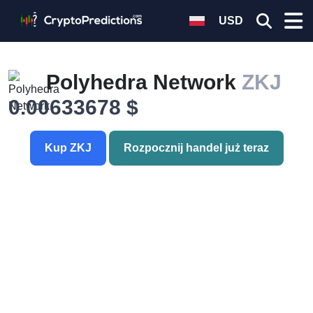
USD
Polyhedra Network
ZKJ
0.00633678 $
Kup ZKJ
Rozpocznij handel już teraz