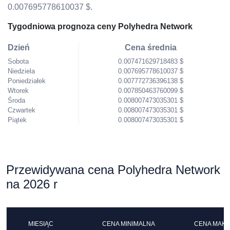
0.007695778610037 $.
Tygodniowa prognoza ceny Polyhedra Network
Dzień
Cena średnia
Sobota
0.007471629718483 $
Niedziela
0.007695778610037 $
Poniedziałek
0.007772736396138 $
Wtorek
0.007850463760099 $
Środa
0.008007473035301 $
Czwartek
0.008007473035301 $
Piątek
0.008007473035301 $
Przewidywana cena Polyhedra Network
na 2026 r
MIESIĄC
CENA MINIMALNA
CENA MAK