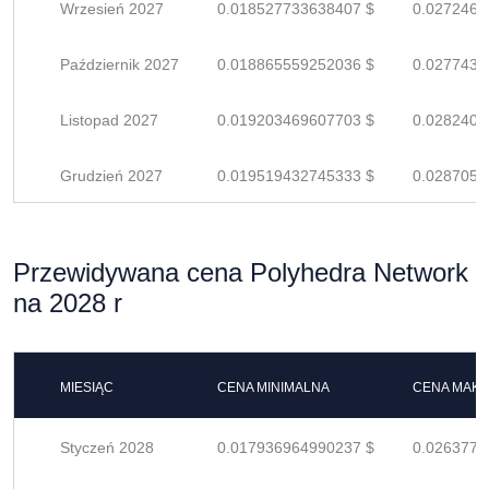
Wrzesień 2027
0.018527733638407 $
0.0272466
Październik 2027
0.018865559252036 $
0.0277434
Listopad 2027
0.019203469607703 $
0.0282403
Grudzień 2027
0.019519432745333 $
0.0287050
Przewidywana cena Polyhedra Network
na 2028 r
MIESIĄC
CENA MINIMALNA
CENA MAK
Styczeń 2028
0.017936964990237 $
0.0263778