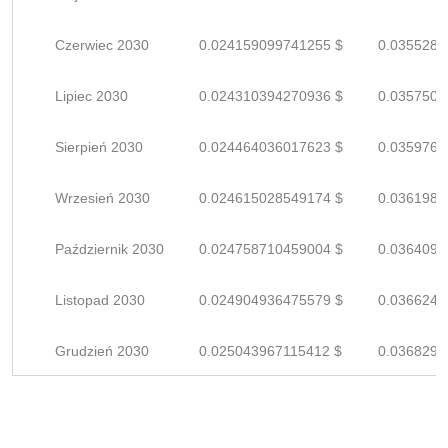
Czerwiec 2030
0.024159099741255 $
0.0355280
Lipiec 2030
0.024310394270936 $
0.0357505
Sierpień 2030
0.024464036017623 $
0.0359765
Wrzesień 2030
0.024615028549174 $
0.0361985
Październik 2030
0.024758710459004 $
0.0364098
Listopad 2030
0.024904936475579 $
0.0366249
Grudzień 2030
0.025043967115412 $
0.0368293