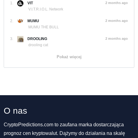
1.
VIT
2 months ago
V.I.T.R.I.O.L. Network
2.
MUMU
2 months ago
MUMU THE BULL
3.
DROOLING
2 months ago
drooling cat
Pokaż więcej
O nas
CryptoPredictions.com to zaufana marka dostarczająca
prognoz cen kryptowalut. Dążymy do działania na skalę