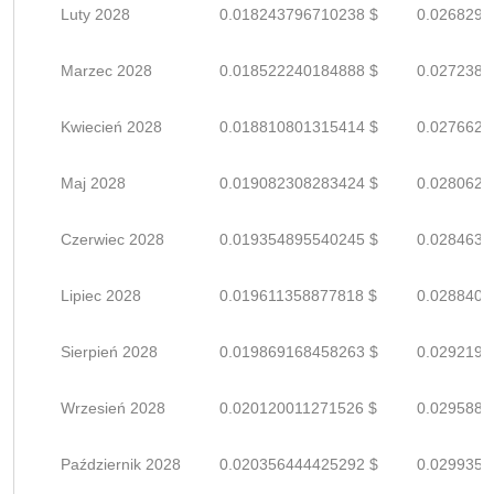
Luty 2028
0.018243796710238 $
0.0268291
Marzec 2028
0.018522240184888 $
0.0272385
Kwiecień 2028
0.018810801315414 $
0.0276629
Maj 2028
0.019082308283424 $
0.0280622
Czerwiec 2028
0.019354895540245 $
0.0284630
Lipiec 2028
0.019611358877818 $
0.0288402
Sierpień 2028
0.019869168458263 $
0.0292193
Wrzesień 2028
0.020120011271526 $
0.0295882
Październik 2028
0.020356444425292 $
0.0299359