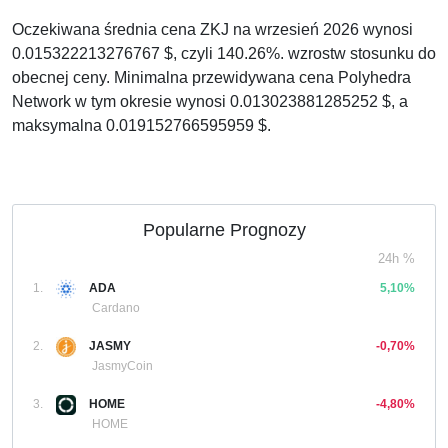
Oczekiwana średnia cena ZKJ na wrzesień 2026 wynosi
0.015322213276767 $, czyli 140.26%. wzrostw stosunku do
obecnej ceny. Minimalna przewidywana cena Polyhedra
Network w tym okresie wynosi 0.013023881285252 $, a
maksymalna 0.019152766595959 $.
Popularne Prognozy
24h %
1.
ADA
5,10%
Cardano
2.
JASMY
-0,70%
JasmyCoin
3.
HOME
-4,80%
HOME