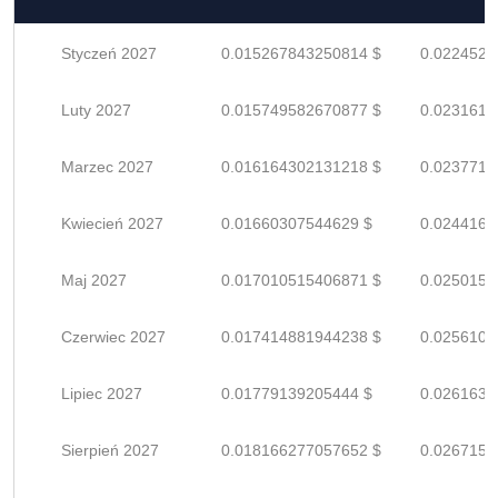
Styczeń 2027
0.015267843250814 $
0.0224527
Luty 2027
0.015749582670877 $
0.0231611
Marzec 2027
0.016164302131218 $
0.0237710
Kwiecień 2027
0.01660307544629 $
0.0244162
Maj 2027
0.017010515406871 $
0.0250154
Czerwiec 2027
0.017414881944238 $
0.0256101
Lipiec 2027
0.01779139205444 $
0.0261638
Sierpień 2027
0.018166277057652 $
0.0267151