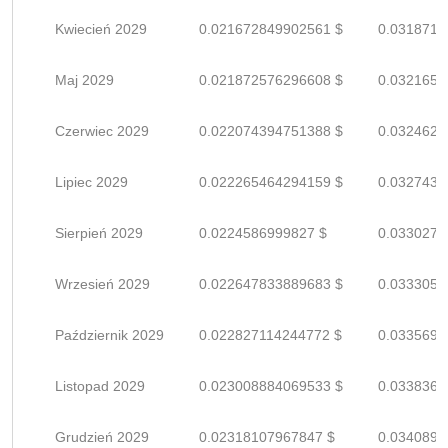
Kwiecień 2029
0.021672849902561 $
0.0318718
Maj 2029
0.021872576296608 $
0.0321655
Czerwiec 2029
0.022074394751388 $
0.0324623
Lipiec 2029
0.022265464294159 $
0.0327433
Sierpień 2029
0.0224586999827 $
0.0330274
Wrzesień 2029
0.022647833889683 $
0.0333056
Październik 2029
0.022827114244772 $
0.0335692
Listopad 2029
0.023008884069533 $
0.0338365
Grudzień 2029
0.02318107967847 $
0.0340898