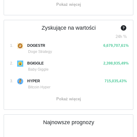
Pokaż więcej
Zyskujące na wartości
24h %
1.
DOGESTR
6,679,707,61%
Doge Strategy
2.
BGIGGLE
2,398,935,49%
Baby Giggle
3.
HYPER
715,035,43%
Bitcoin Hyper
Pokaż więcej
Najnowsze prognozy