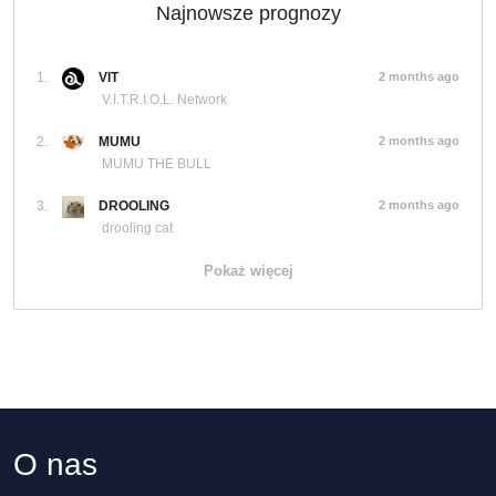
Najnowsze prognozy
1.
VIT
2 months ago
V.I.T.R.I.O.L. Network
2.
MUMU
2 months ago
MUMU THE BULL
3.
DROOLING
2 months ago
drooling cat
Pokaż więcej
O nas