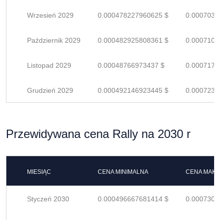
Wrzesień 2029
0.000478227960625 $
0.0007032
Październik 2029
0.000482925808361 $
0.0007101
Listopad 2029
0.00048766973437 $
0.0007171
Grudzień 2029
0.000492146923445 $
0.0007237
Przewidywana cena Rally na 2030 r
MIESIĄC
CENA MINIMALNA
CENA MAK
Styczeń 2030
0.000496667681414 $
0.0007303