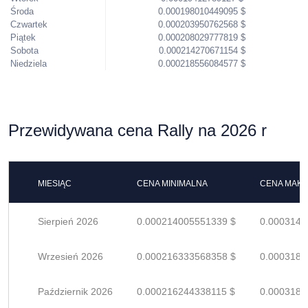
Środa
0.000198010449095 $
Czwartek
0.000203950762568 $
Piątek
0.000208029777819 $
Sobota
0.000214270671154 $
Niedziela
0.000218556084577 $
Przewidywana cena Rally na 2026 r
MIESIĄC
CENA MINIMALNA
CENA MAK
Sierpień 2026
0.000214005551339 $
0.0003147
Wrzesień 2026
0.000216333568358 $
0.0003181
Październik 2026
0.000216244338115 $
0.0003180