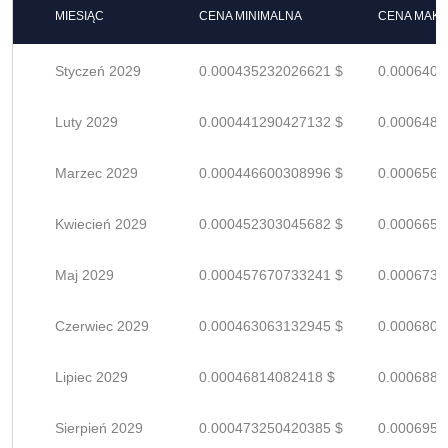
MIESIĄC
CENA MINIMALNA
CENA MAK
Styczeń 2029
0.000435232026621 $
0.0006400
Luty 2029
0.000441290427132 $
0.0006489
Marzec 2029
0.000446600308996 $
0.0006567
Kwiecień 2029
0.000452303045682 $
0.0006651
Maj 2029
0.000457670733241 $
0.0006730
Czerwiec 2029
0.000463063132945 $
0.0006809
Lipiec 2029
0.00046814082418 $
0.0006884
Sierpień 2029
0.000473250420385 $
0.0006959