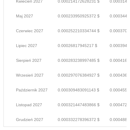
Kwiecień 2027
0.000214172628231 $
0.0003149
Maj 2027
0.000233950925372 $
0.0003440
Czerwiec 2027
0.000252210334744 $
0.0003708
Lipiec 2027
0.00026817945217 $
0.0003943
Sierpień 2027
0.000283238997485 $
0.0004165
Wrzesień 2027
0.000297076384927 $
0.0004368
Październik 2027
0.000309483091143 $
0.0004551
Listopad 2027
0.000321447483866 $
0.0004727
Grudzień 2027
0.000332278396372 $
0.0004886