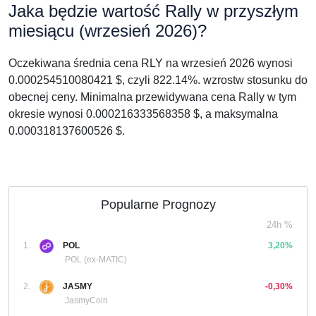
Jaka będzie wartość Rally w przyszłym
miesiącu (wrzesień 2026)?
Oczekiwana średnia cena RLY na wrzesień 2026 wynosi
0.000254510080421 $, czyli 822.14%. wzrostw stosunku do
obecnej ceny. Minimalna przewidywana cena Rally w tym
okresie wynosi 0.000216333568358 $, a maksymalna
0.000318137600526 $.
Popularne Prognozy
24h %
1.
POL
3,20%
POL (ex-MATIC)
2.
JASMY
-0,30%
JasmyCoin