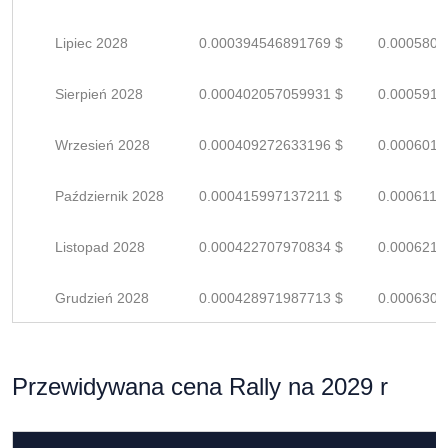
Lipiec 2028
0.000394546891769 $
0.0005802
Sierpień 2028
0.000402057059931 $
0.0005912
Wrzesień 2028
0.000409272633196 $
0.0006018
Październik 2028
0.000415997137211 $
0.0006117
Listopad 2028
0.000422707970834 $
0.0006216
Grudzień 2028
0.000428971987713 $
0.0006308
Przewidywana cena Rally na 2029 r