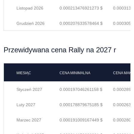
Listopad 2026
0.000213476921273 $
0.0003139
Grudzień 2026
0.000207633578464 $
0.0003053
Przewidywana cena Rally na 2027 r
MIESIĄC
CENA MINIMALNA
CENA MAK
Styczeń 2027
0.000197046261158 $
0.0002897
Luty 2027
0.000178879675185 $
0.0002630
Marzec 2027
0.000191009167449 $
0.0002808