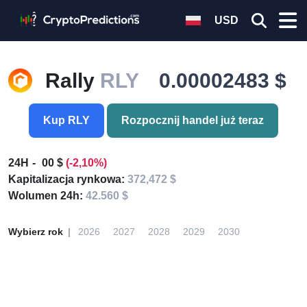
USD
Rally
RLY
0.00002483 $
Kup RLY
Rozpocznij handel już teraz
24H
00 $
(-2,10%)
Kapitalizacja rynkowa:
372,472 $
Wolumen 24h:
42.560 $
Wybierz rok
2026
2027
2028
2029
2030