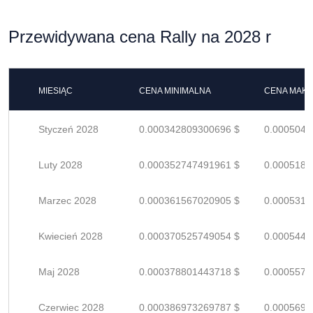
Przewidywana cena Rally na 2028 r
MIESIĄC
CENA MINIMALNA
CENA MAK
Styczeń 2028
0.000342809300696 $
0.0005041
Luty 2028
0.000352747491961 $
0.0005187
Marzec 2028
0.000361567020905 $
0.0005317
Kwiecień 2028
0.000370525749054 $
0.0005448
Maj 2028
0.000378801443718 $
0.0005570
Czerwiec 2028
0.000386973269787 $
0.0005690