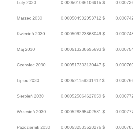
Luty 2030
0.000501086106915 $
0.0007368
Marzec 2030
0.000504992953712 $
0.0007426
Kwiecień 2030
0.000509223863049 $
0.0007488
Maj 2030
0.000513238695693 $
0.0007547
Czerwiec 2030
0.000517303130447 $
0.0007607
Lipiec 2030
0.000521158331412 $
0.0007664
Sierpień 2030
0.000525064627059 $
0.0007721
Wrzesień 2030
0.000528895402581 $
0.0007777
Październik 2030
0.000532533528276 $
0.0007831