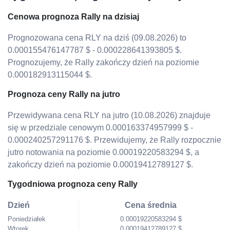
Cenowa prognoza Rally na dzisiaj
Prognozowana cena RLY na dziś (09.08.2026) to
0.000155476147787 $ - 0.000228641393805 $.
Prognozujemy, że Rally zakończy dzień na poziomie
0.000182913115044 $.
Prognoza ceny Rally na jutro
Przewidywana cena RLY na jutro (10.08.2026) znajduje
się w przedziale cenowym 0.000163374957999 $ -
0.000240257291176 $. Przewidujemy, że Rally rozpocznie
jutro notowania na poziomie 0.00019220583294 $, a
zakończy dzień na poziomie 0.00019412789127 $.
Tygodniowa prognoza ceny Rally
Dzień
Cena średnia
Poniedziałek
0.00019220583294 $
Wtorek
0.00019412789127 $