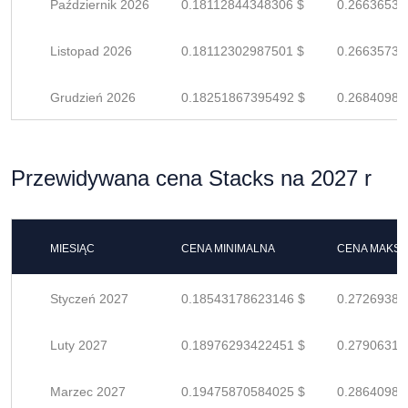
Październik 2026
0.18112844348306 $
0.26636535
Listopad 2026
0.18112302987501 $
0.26635739
Grudzień 2026
0.18251867395492 $
0.26840981
Przewidywana cena Stacks na 2027 r
MIESIĄC
CENA MINIMALNA
CENA MAKS
Styczeń 2027
0.18543178623146 $
0.27269380
Luty 2027
0.18976293422451 $
0.27906313
Marzec 2027
0.19475870584025 $
0.28640986