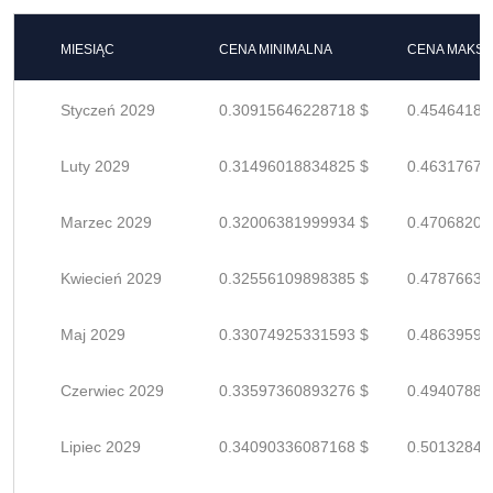
MIESIĄC
CENA MINIMALNA
CENA MAKS
Styczeń 2029
0.30915646228718 $
0.45464185
Luty 2029
0.31496018834825 $
0.46317674
Marzec 2029
0.32006381999934 $
0.47068208
Kwiecień 2029
0.32556109898385 $
0.47876632
Maj 2029
0.33074925331593 $
0.48639596
Czerwiec 2029
0.33597360893276 $
0.49407883
Lipiec 2029
0.34090336087168 $
0.50132847