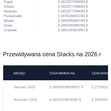
Piątek
0.18218777089093 $
Sobota
0.18218777089093 $
Niedziela
0.18218777089093 $
Poniedziałek
0.18765340401766 $
Wtorek
0.18952993805784 $
Środa
0.18952993805784 $
Czwartek
0.19521583619957 $
Przewidywana cena Stacks na 2026 r
MIESIĄC
CENA MINIMALNA
CENA MAKS
Sierpień 2026
0.18489338938587 $
0.27190204
Wrzesień 2026
0.1824203834086 $
0.26826526