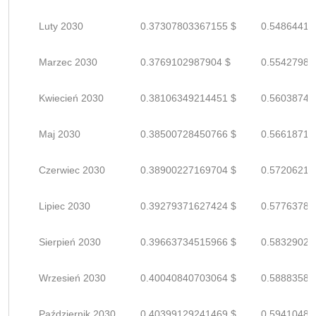
Luty 2030
0.37307803367155 $
0.54864416
Marzec 2030
0.3769102987904 $
0.55427985
Kwiecień 2030
0.38106349214451 $
0.56038748
Maj 2030
0.38500728450766 $
0.56618718
Czerwiec 2030
0.38900227169704 $
0.57206216
Lipiec 2030
0.39279371627424 $
0.57763781
Sierpień 2030
0.39663734515966 $
0.58329021
Wrzesień 2030
0.40040840703064 $
0.58883589
Październik 2030
0.40399129241469 $
0.59410484