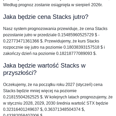
Według prognoz zostanie osiągnięta w sierpień 2026r.
Jaka będzie cena Stacks jutro?
Nasz system prognozowania przewiduje, że cena Stacks
pozostanie jutro w przedziale 0.15485960525729 $ -
0.22773471361366 $. Przewidujemy, że kurs Stacks
rozpocznie się jutro na poziomie 0.18038393157518 $ i
zakończy dzień na poziomie 0.18218777089093 $.
Jaka będzie wartość Stacks w
przyszłości?
Oczekujemy, że na początku roku 2027 (styczeń) cena
Stacks będzie mniej więcej na poziomie
0.21815504262525 $. W kolejnych latach prognozujemy, że
w styczniu 2028, 2029, 2030 średnia wartość STX będzie
0.32316401249637 $, 0.36371348504374 $,
0.43382058407006 $.