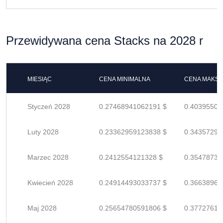
Przewidywana cena Stacks na 2028 r
MIESIĄC
CENA MINIMALNA
CENA MAKS
Styczeń 2028
0.27468941062191 $
0.40395501
Luty 2028
0.23362959123838 $
0.34357292
Marzec 2028
0.2412554121328 $
0.35478737
Kwiecień 2028
0.24914493033737 $
0.36638960
Maj 2028
0.25654780591806 $
0.37727618