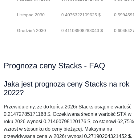
Listopad 2030
0.4076322109625 $
0.59945913
Grudzień 2030
0.41108908283043 $
0.60454276
Prognoza ceny Stacks - FAQ
Jaka jest prognoza ceny Stacks na rok
2022?
Przewidujemy, że do końca 2026r Stacks osiągnie wartość
0.21472785171168 $. Oczekiwana średnia wartość STX w
roku 2026 wynosi 0.21460798120176 $, co stanowi 62,75%
wzrost w stosunku do ceny bieżącej. Maksymalna
przewidywana cena w 2026r wynosi 0.27190204321452 $.