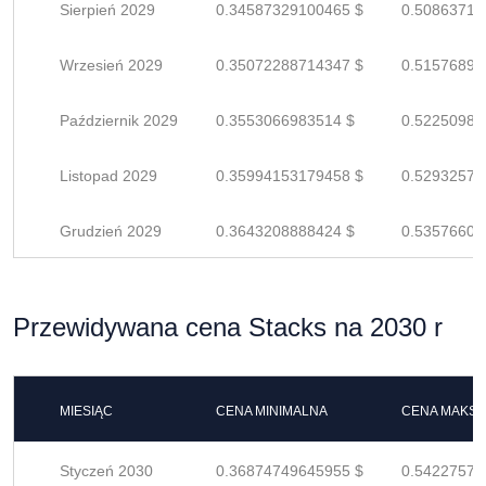
Sierpień 2029
0.34587329100465 $
0.50863719
Wrzesień 2029
0.35072288714347 $
0.51576895
Październik 2029
0.3553066983514 $
0.52250985
Listopad 2029
0.35994153179458 $
0.52932578
Grudzień 2029
0.3643208888424 $
0.53576601
Przewidywana cena Stacks na 2030 r
MIESIĄC
CENA MINIMALNA
CENA MAKS
Styczeń 2030
0.36874749645955 $
0.54227573