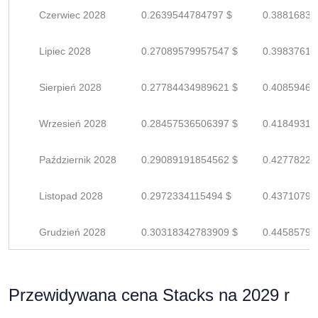
Czerwiec 2028
0.2639544784797 $
0.38816835
Lipiec 2028
0.27089579957547 $
0.39837617
Sierpień 2028
0.27784434989621 $
0.40859463
Wrzesień 2028
0.28457536506397 $
0.41849318
Październik 2028
0.29089191854562 $
0.42778223
Listopad 2028
0.2972334115494 $
0.43710795
Grudzień 2028
0.30318342783909 $
0.44585798
Przewidywana cena Stacks na 2029 r