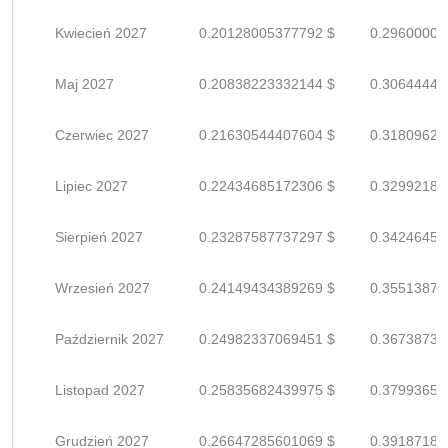
Kwiecień 2027
0.20128005377792 $
0.29600007
Maj 2027
0.20838223332144 $
0.30644446
Czerwiec 2027
0.21630544407604 $
0.31809624
Lipiec 2027
0.22434685172306 $
0.32992184
Sierpień 2027
0.23287587737297 $
0.34246452
Wrzesień 2027
0.24149434389269 $
0.35513874
Październik 2027
0.24982337069451 $
0.36738730
Listopad 2027
0.25835682439975 $
0.37993650
Grudzień 2027
0.26647285601069 $
0.39187184