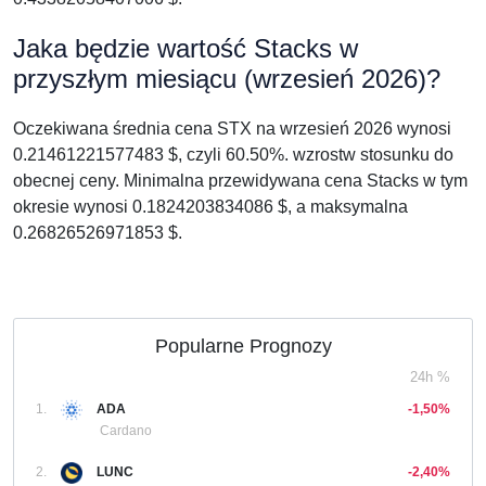
Jaka będzie wartość Stacks w
przyszłym miesiącu (wrzesień 2026)?
Oczekiwana średnia cena STX na wrzesień 2026 wynosi
0.21461221577483 $, czyli 60.50%. wzrostw stosunku do
obecnej ceny. Minimalna przewidywana cena Stacks w tym
okresie wynosi 0.1824203834086 $, a maksymalna
0.26826526971853 $.
Popularne Prognozy
24h %
1.
ADA
-1,50%
Cardano
2.
LUNC
-2,40%