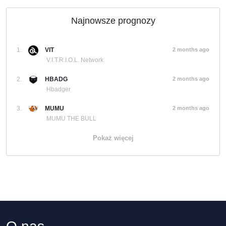
Najnowsze prognozy
1.
VIT
2 months ago
V.I.T.R.I.O.L. Network
2.
HBADG
2 months ago
Hbadger
3.
MUMU
2 months ago
MUMU THE BULL
Pokaż więcej