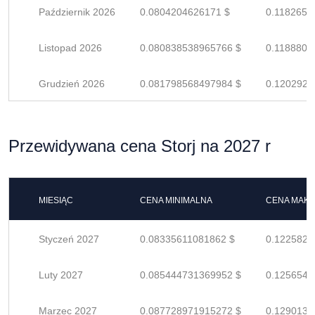
Październik 2026
0.0804204626171 $
0.1182653
Listopad 2026
0.080838538965766 $
0.1188802
Grudzień 2026
0.081798568497984 $
0.1202920
Przewidywana cena Storj na 2027 r
MIESIĄC
CENA MINIMALNA
CENA MAK
Styczeń 2027
0.08335611081862 $
0.1225825
Luty 2027
0.085444731369952 $
0.1256540
Marzec 2027
0.087728971915272 $
0.1290131