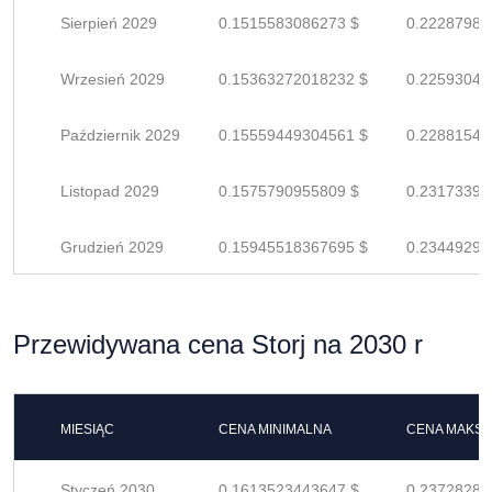
Sierpień 2029
0.1515583086273 $
0.22287986
Wrzesień 2029
0.15363272018232 $
0.22593047
Październik 2029
0.15559449304561 $
0.22881543
Listopad 2029
0.1575790955809 $
0.23173396
Grudzień 2029
0.15945518367695 $
0.23449291
Przewidywana cena Storj na 2030 r
MIESIĄC
CENA MINIMALNA
CENA MAKS
Styczeń 2030
0.1613523443647 $
0.23728285