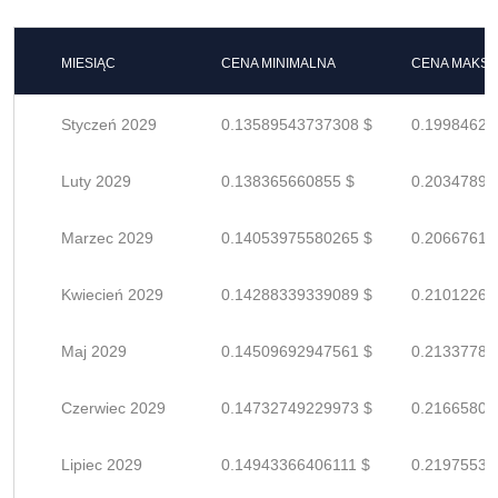
MIESIĄC
CENA MINIMALNA
CENA MAKS
Styczeń 2029
0.13589543737308 $
0.19984623
Luty 2029
0.138365660855 $
0.20347891
Marzec 2029
0.14053975580265 $
0.20667611
Kwiecień 2029
0.14288339339089 $
0.21012263
Maj 2029
0.14509692947561 $
0.21337783
Czerwiec 2029
0.14732749229973 $
0.21665807
Lipiec 2029
0.14943366406111 $
0.21975538