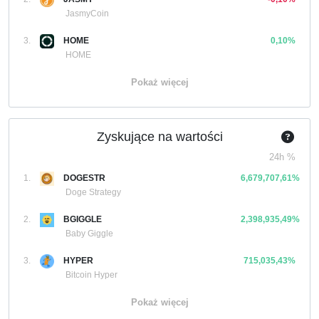
JasmyCoin
3.
HOME
0,10%
HOME
Pokaż więcej
Zyskujące na wartości
24h %
1.
DOGESTR
6,679,707,61%
Doge Strategy
2.
BGIGGLE
2,398,935,49%
Baby Giggle
3.
HYPER
715,035,43%
Bitcoin Hyper
Pokaż więcej