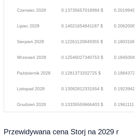
Czerwiec 2028
0.13735657018984 $
0.20199495
Lipiec 2028
0.14021654841187 $
0.20620080
Sierpień 2028
0.12261120849355 $
0.18031060
Wrzesień 2028
0.12546027340753 $
0.18450040
Październik 2028
0.1281373202725 $
0.18843723
Listopad 2028
0.13082812331554 $
0.19239429
Grudzień 2028
0.13335559666403 $
0.19611117
Przewidywana cena Storj na 2029 r