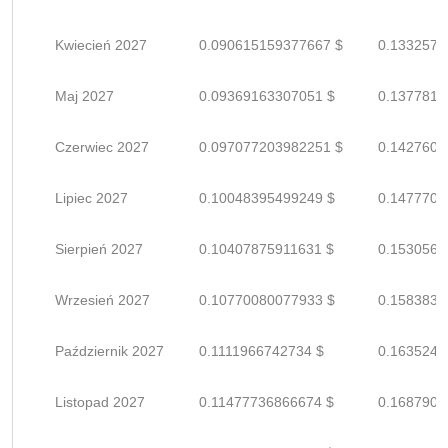
Kwiecień 2027
0.090615159377667 $
0.1332575
Maj 2027
0.09369163307051 $
0.1377818
Czerwiec 2027
0.097077203982251 $
0.1427605
Lipiec 2027
0.10048395499249 $
0.1477705
Sierpień 2027
0.10407875911631 $
0.1530569
Wrzesień 2027
0.10770080077933 $
0.1583835
Październik 2027
0.1111966742734 $
0.1635245
Listopad 2027
0.11477736866674 $
0.1687902