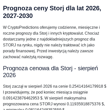
Prognoza ceny Storj dla lat 2026,
2027-2030
W CryptoPredictions oferujemy codzienne, miesięczne i
roczne prognozy dla Storj i innych kryptowalut. Chociaż
dostarczamy jedne z najdokładniejszych prognoz dla
STORJ na rynku, nigdy nie należy traktować ich jako
porady finansowej. Przed inwestycją należy zawsze
zachować należytą rozwagę.
Prognoza cenowa dla Storj - sierpień
2026
Storj zaczął w sierpień 2026 na cenie 0.25414164179918 $
I przewidujemy, że pod koniec miesiąca osiągnie
0.091423876462953 $. W sierpień maksymalna
prognozowana cena STORJ wynosi 0.11935918875376 $,
a minimalna 0.081164248352559 $.