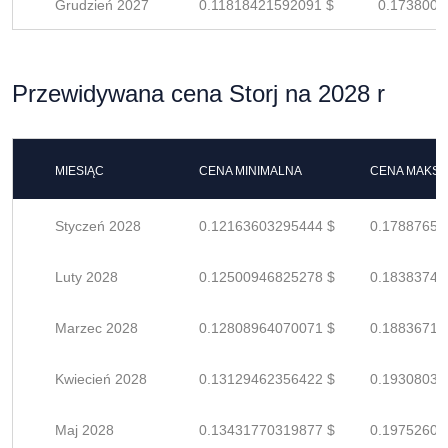
Grudzień 2027
0.11818421592091 $
0.1738003
Przewidywana cena Storj na 2028 r
MIESIĄC
CENA MINIMALNA
CENA MAKS
Styczeń 2028
0.12163603295444 $
0.17887651
Luty 2028
0.12500946825278 $
0.18383745
Marzec 2028
0.12808964070071 $
0.18836711
Kwiecień 2028
0.13129462356422 $
0.19308032
Maj 2028
0.13431770319877 $
0.19752603