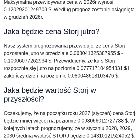
Maksymalna przewidywana cena w 2026r wynosi
0.12029201249703 $. Według prognoz zostanie osiągnięta
w grudzień 2026r.
Jaka będzie cena Storj jutro?
Nasz system prognozowania przewiduje, że cena Storj
pozostanie jutro w przedziale 0.068041325387955 $ -
0.10006077262934 $. Przewidujemy, że kurs Storj
rozpocznie się jutro na poziomie 0.077717104954831 $ i
zakończy dzień na poziomie 0.080048618103476 $.
Jaka będzie wartość Storj w
przyszłości?
Oczekujemy, że na początku roku 2027 (styczeń) cena Storj
będzie mniej więcej na poziomie 0.098066012727788 $. W
kolejnych latach prognozujemy, że w styczniu 2028, 2029,
2030 średnia wartość STORJ będzie 0.14310121524052 $,