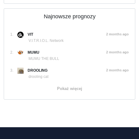
Najnowsze prognozy
1.
VIT
2 months ago
V.I.T.R.I.O.L. Network
2.
MUMU
2 months ago
MUMU THE BULL
3.
DROOLING
2 months ago
drooling cat
Pokaż więcej