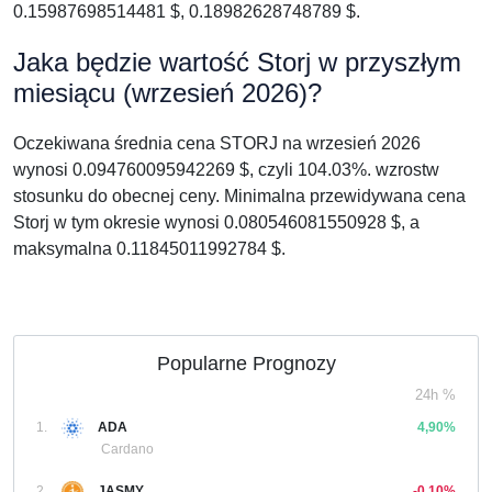
0.15987698514481 $, 0.18982628748789 $.
Jaka będzie wartość Storj w przyszłym
miesiącu (wrzesień 2026)?
Oczekiwana średnia cena STORJ na wrzesień 2026
wynosi 0.094760095942269 $, czyli 104.03%. wzrostw
stosunku do obecnej ceny. Minimalna przewidywana cena
Storj w tym okresie wynosi 0.080546081550928 $, a
maksymalna 0.11845011992784 $.
Popularne Prognozy
24h %
1.
ADA
4,90%
Cardano
2.
JASMY
-0,10%