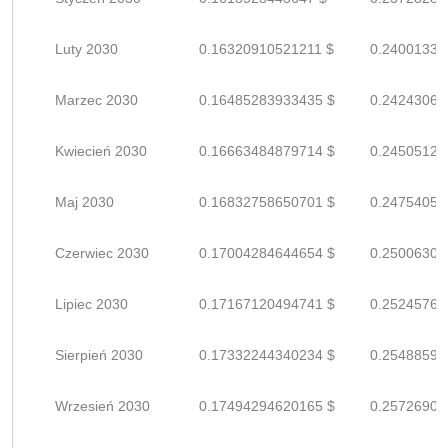
Luty 2030
0.16320910521211 $
0.24001339
Marzec 2030
0.16485283933435 $
0.24243064
Kwiecień 2030
0.16663484879714 $
0.24505124
Maj 2030
0.16832758650701 $
0.24754056
Czerwiec 2030
0.17004284644654 $
0.25006300
Lipiec 2030
0.17167120494741 $
0.25245765
Sierpień 2030
0.17332244340234 $
0.25488594
Wrzesień 2030
0.17494294620165 $
0.25726903