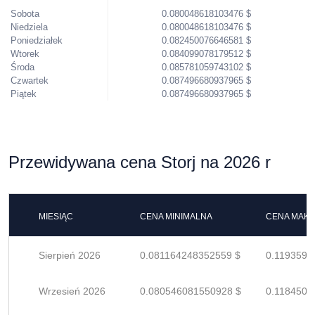
Sobota
0.080048618103476 $
Niedziela
0.080048618103476 $
Poniedziałek
0.082450076646581 $
Wtorek
0.084099078179512 $
Środa
0.085781059743102 $
Czwartek
0.087496680937965 $
Piątek
0.087496680937965 $
Przewidywana cena Storj na 2026 r
MIESIĄC
CENA MINIMALNA
CENA MAK
Sierpień 2026
0.081164248352559 $
0.1193591
Wrzesień 2026
0.080546081550928 $
0.1184501