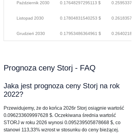
Październik 2030
0.17648297295113 $
0.25953378
Listopad 2030
0.17804831540253 $
0.26183575
Grudzień 2030
0.17953486364961 $
0.26402185
Prognoza ceny Storj - FAQ
Jaka jest prognoza ceny Storj na rok
2022?
Przewidujemy, że do końca 2026r Storj osiągnie wartość
0.096233609997628 $. Oczekiwana średnia wartość
STORJ w roku 2026 wynosi 0.095239505878668 $, co
stanowi 113,33% wzrost w stosunku do ceny bieżącej.