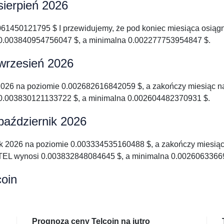
sierpień 2026
4061450121795 $ I przewidujemy, że pod koniec miesiąca osią
.003840954756047 $, a minimalna 0.002277753954847 $.
 wrzesień 2026
 2026 na poziomie 0.002682616842059 $, a zakończy miesiąc 
.003830121133722 $, a minimalna 0.002604482370931 $.
październik 2026
ik 2026 na poziomie 0.003334535160488 $, a zakończy miesi
TEL wynosi 0.003832848084645 $, a minimalna 0.0026063366
oin
Prognoza ceny Telcoin na jutro