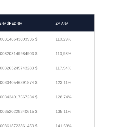
ENA ŚREDNIA
ZMIANA
.003148643803935 $
110,29%
.003203149984903 $
113,93%
.003263245743283 $
117,94%
.003340546391874 $
123,11%
.003424917567234 $
128,74%
.003520228340615 $
135,11%
.003618723861453 $
141,69%