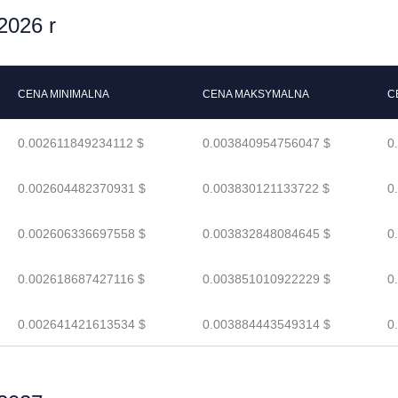
2026 r
CENA MINIMALNA
CENA MAKSYMALNA
C
0.002611849234112 $
0.003840954756047 $
0
0.002604482370931 $
0.003830121133722 $
0
0.002606336697558 $
0.003832848084645 $
0
0.002618687427116 $
0.003851010922229 $
0
0.002641421613534 $
0.003884443549314 $
0