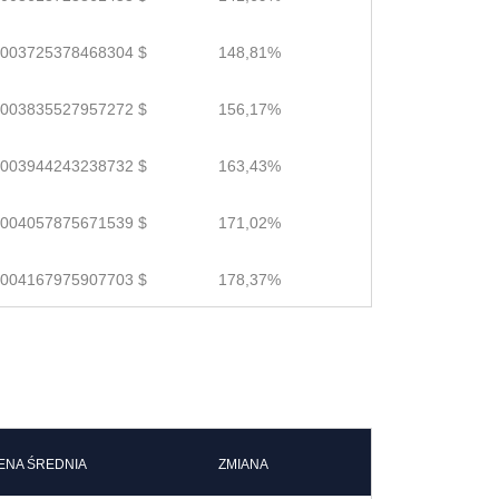
.003725378468304 $
148,81%
.003835527957272 $
156,17%
.003944243238732 $
163,43%
.004057875671539 $
171,02%
.004167975907703 $
178,37%
ENA ŚREDNIA
ZMIANA