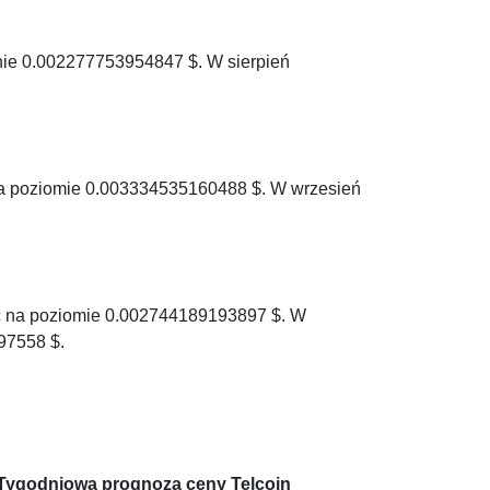
gnie 0.002277753954847 $. W sierpień
na poziomie 0.003334535160488 $. W wrzesień
ąc na poziomie 0.002744189193897 $. W
97558 $.
Tygodniowa prognoza ceny Telcoin