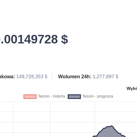
0.00149728 $
ynkowa:
149,728,353 $
Wolumen 24h:
1,277,897 $
Wybi