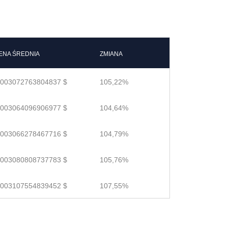
ENA ŚREDNIA
ZMIANA
.003072763804837 $
105,22%
.003064096906977 $
104,64%
.003066278467716 $
104,79%
.003080808737783 $
105,76%
.003107554839452 $
107,55%