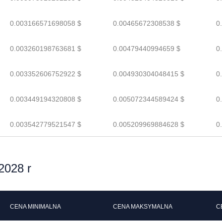
0.003166571698058 $
0.00465672308538 $
0
0.003260198763681 $
0.00479440994659 $
0
0.003352606752922 $
0.004930304048415 $
0
0.003449194320808 $
0.005072344589424 $
0
0.003542779521547 $
0.005209969884628 $
0
2028 r
CENA MINIMALNA
CENA MAKSYMALNA
C