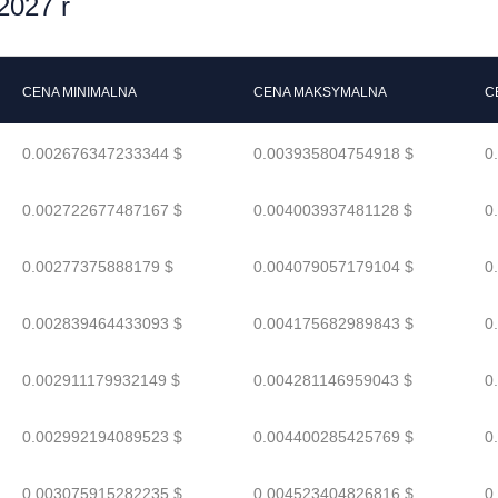
2027 r
CENA MINIMALNA
CENA MAKSYMALNA
C
0.002676347233344 $
0.003935804754918 $
0
0.002722677487167 $
0.004003937481128 $
0
0.00277375888179 $
0.004079057179104 $
0
0.002839464433093 $
0.004175682989843 $
0
0.002911179932149 $
0.004281146959043 $
0
0.002992194089523 $
0.004400285425769 $
0
0.003075915282235 $
0.004523404826816 $
0