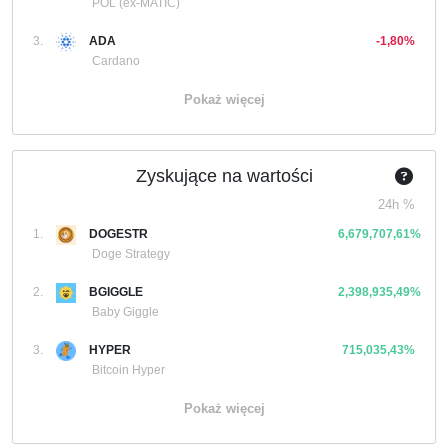
POL (ex-MATIC)
3.
ADA
-1,80%
Cardano
Pokaż więcej
Zyskujące na wartości
24h %
1.
DOGESTR
6,679,707,61%
Doge Strategy
2.
BGIGGLE
2,398,935,49%
Baby Giggle
3.
HYPER
715,035,43%
Bitcoin Hyper
Pokaż więcej