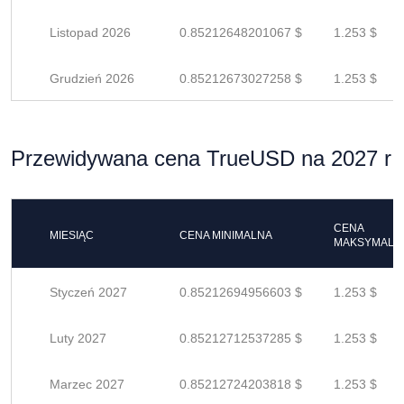
Listopad 2026
0.85212648201067 $
1.253 $
Grudzień 2026
0.85212673027258 $
1.253 $
Przewidywana cena TrueUSD na 2027 r
CENA
MIESIĄC
CENA MINIMALNA
MAKSYMALN
Styczeń 2027
0.85212694956603 $
1.253 $
Luty 2027
0.85212712537285 $
1.253 $
Marzec 2027
0.85212724203818 $
1.253 $