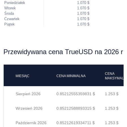
Poniedziałek
1.070 $
Wtorek
1.070 $
Środa
1.070 $
Czwartek
1.070 $
Piątek
1.070 $
Przewidywana cena TrueUSD na 2026 r
CENA
MIESIĄC
CENA MINIMALNA
MAKSYMALN
Sierpień 2026
0.85212555359831 $
1.253 $
Wrzesień 2026
0.85212588893315 $
1.253 $
Październik 2026
0.85212619334711 $
1.253 $