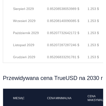
Sierpień 2029
0.85208538053989 $
1.253 $
Wrzesień 2029
0.85208140090085 $
1.253 $
Październik 2029
0.85207732642172 $
1.253 $
Listopad 2029
0.85207287287246 $
1.253 $
Grudzień 2029
0.85206833291781 $
1.253 $
Przewidywana cena TrueUSD na 2030 r
CENA
MIESIĄC
CENA MINIMALNA
MAKSYMALN