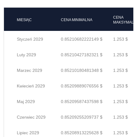
CENA
MIESIĄC
CENA MINIMALNA
MAKSYMALN
Styczeń 2029
0.85210682222149 $
1.253 $
Luty 2029
0.85210427182321 $
1.253 $
Marzec 2029
0.85210180481348 $
1.253 $
Kwiecień 2029
0.85209889076556 $
1.253 $
Maj 2029
0.85209587437598 $
1.253 $
Czerwiec 2029
0.85209255209737 $
1.253 $
Lipiec 2029
0.85208913225628 $
1.253 $