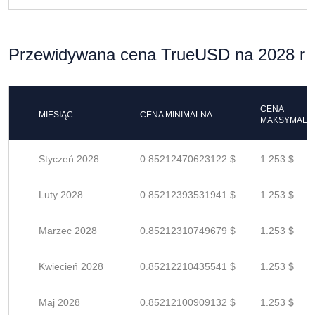
Przewidywana cena TrueUSD na 2028 r
CENA
MIESIĄC
CENA MINIMALNA
MAKSYMALN
Styczeń 2028
0.85212470623122 $
1.253 $
Luty 2028
0.85212393531941 $
1.253 $
Marzec 2028
0.85212310749679 $
1.253 $
Kwiecień 2028
0.85212210435541 $
1.253 $
Maj 2028
0.85212100909132 $
1.253 $