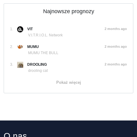
Najnowsze prognozy
1.
VIT
2 months ago
V.I.T.R.I.O.L. Network
2.
MUMU
2 months ago
MUMU THE BULL
3.
DROOLING
2 months ago
drooling cat
Pokaż więcej
O nas