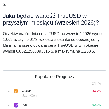
$.
Jaka będzie wartość TrueUSD w
przyszłym miesiącu (wrzesień 2026)?
Oczekiwana średnia cena TUSD na wrzesień 2026 wynosi
1.003 $, czyli 0.01%. wzrostw stosunku do obecnej ceny.
Minimalna przewidywana cena TrueUSD w tym okresie
wynosi 0.85212588893315 $, a maksymalna 1.253 $.
Popularne Prognozy
24h %
1.
JASMY
-3,30%
JasmyCoin
2.
POL
0,40%