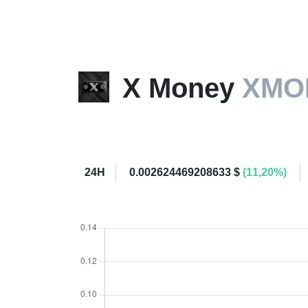
X Money
XMO
24H
0.002624469208633 $
(11,20%)