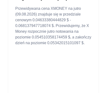
Przewidywana cena XMONEY na jutro
(09.08.2026) znajduje się w przedziale
cenowym 0.04633380444829 $ -
0.068137947718074 $. Przewidujemy, że X
Money rozpocznie jutro notowania na
poziomie 0.054510358174459 $, a zakończy
dzień na poziomie 0.05342015101097 $.