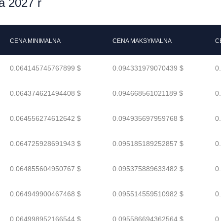
a 2027 r
CENA MINIMALNA
CENA MAKSYMALNA
C
0.064145745767899 $
0.094331979070439 $
0
0.064374621494408 $
0.094668561021189 $
0
0.064556274612642 $
0.094935697959768 $
0
0.064725928691943 $
0.095185189252857 $
0
0.064855604950767 $
0.095375889633482 $
0
0.064949900467468 $
0.095514559510982 $
0
0.064998952166544 $
0.095586694362564 $
0