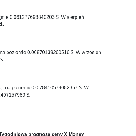
ągnie 0.061277698840203 $. W sierpień
$.
 na poziomie 0.06870139260516 $. W wrzesień
$.
iąc na poziomie 0.078410579082357 $. W
1497157989 $.
Tygodniowa prognoza ceny X Money