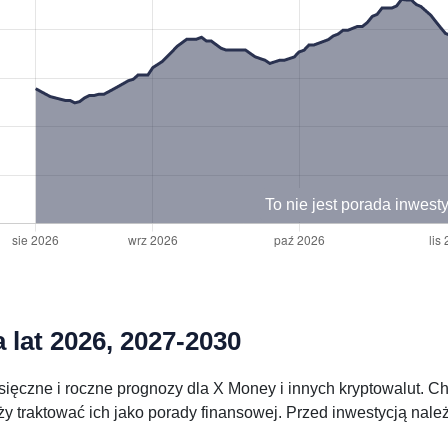
To nie jest porada inwest
lat 2026, 2027-2030
ięczne i roczne prognozy dla X Money i innych kryptowalut. C
y traktować ich jako porady finansowej. Przed inwestycją nal