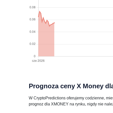
Prognoza ceny X Money dla 
W CryptoPredictions oferujemy codzienne, mies
prognoz dla XMONEY na rynku, nigdy nie należ