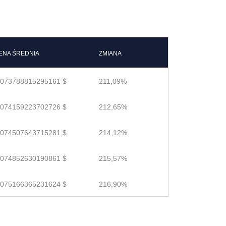
ENA ŚREDNIA
ZMIANA
.073788815295161 $
211,09%
.074159223702726 $
212,65%
.074507643715281 $
214,12%
.074852630190861 $
215,57%
.075166365231624 $
216,90%