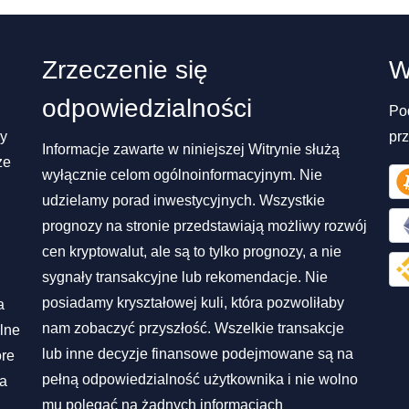
Zrzeczenie się
W
odpowiedzialności
Po
my
pr
Informacje zawarte w niniejszej Witrynie służą
ze
wyłącznie celom ogólnoinformacyjnym. Nie
udzielamy porad inwestycyjnych. Wszystkie
prognozy na stronie przedstawiają możliwy rozwój
cen kryptowalut, ale są to tylko prognozy, a nie
sygnały transakcyjne lub rekomendacje. Nie
posiadamy kryształowej kuli, która pozwoliłaby
a
nam zobaczyć przyszłość. Wszelkie transakcje
lne
lub inne decyzje finansowe podejmowane są na
óre
pełną odpowiedzialność użytkownika i nie wolno
na
mu polegać na żadnych informacjach