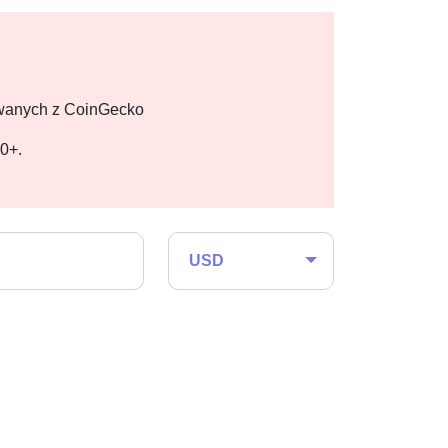
owanych z CoinGecko
00+.
USD