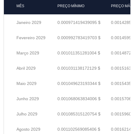
MÊS
PREÇO MÍNIMO
PREÇO MÁX
Janeiro 2029
0.000971419439095 $
0.00142855
Fevereiro 2029
0.000992783419703 $
0.00145997
Março 2029
0.001011351281004 $
0.00148728
Abril 2029
0.001031138172129 $
0.00151637
Maio 2029
0.001049623193344 $
0.00154356
Junho 2029
0.001068063834006 $
0.00157068
Julho 2029
0.001085315120754 $
0.00159605
Agosto 2029
0.001102569085406 $
0.00162142