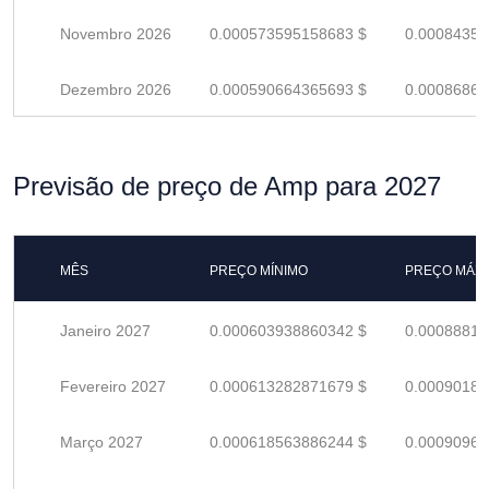
Novembro 2026
0.000573595158683 $
0.00084352
Dezembro 2026
0.000590664365693 $
0.00086862
Previsão de preço de Amp para 2027
MÊS
PREÇO MÍNIMO
PREÇO MÁX
Janeiro 2027
0.000603938860342 $
0.00088814
Fevereiro 2027
0.000613282871679 $
0.00090188
Março 2027
0.000618563886244 $
0.00090965