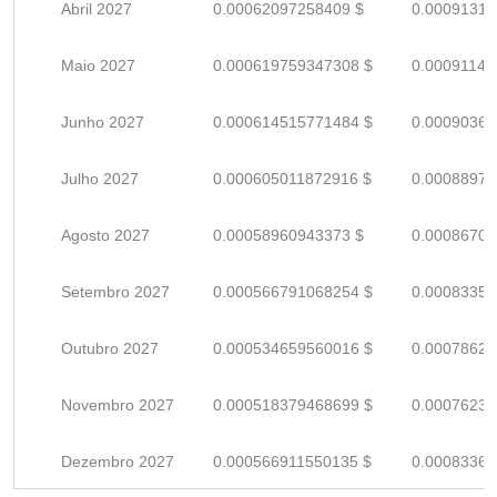
Abril 2027
0.00062097258409 $
0.00091319
Maio 2027
0.000619759347308 $
0.00091141
Junho 2027
0.000614515771484 $
0.00090369
Julho 2027
0.000605011872916 $
0.00088972
Agosto 2027
0.00058960943373 $
0.00086707
Setembro 2027
0.000566791068254 $
0.00083351
Outubro 2027
0.000534659560016 $
0.00078626
Novembro 2027
0.000518379468699 $
0.00076232
Dezembro 2027
0.000566911550135 $
0.00083369