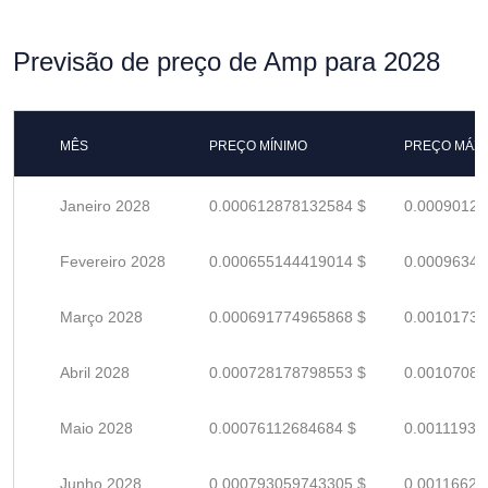
Previsão de preço de Amp para 2028
MÊS
PREÇO MÍNIMO
PREÇO MÁX
Janeiro 2028
0.000612878132584 $
0.00090129
Fevereiro 2028
0.000655144419014 $
0.00096344
Março 2028
0.000691774965868 $
0.00101731
Abril 2028
0.000728178798553 $
0.00107085
Maio 2028
0.00076112684684 $
0.00111930
Junho 2028
0.000793059743305 $
0.00116626