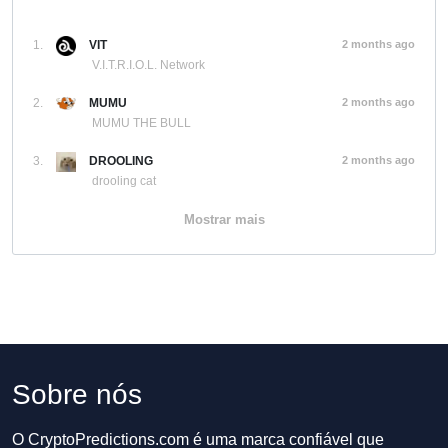
1.
VIT
2 months ago
V.I.T.R.I.O.L. Network
2.
MUMU
2 months ago
MUMU THE BULL
3.
DROOLING
2 months ago
drooling cat
Mostrar mais
Sobre nós
O CryptoPredictions.com é uma marca confiável que