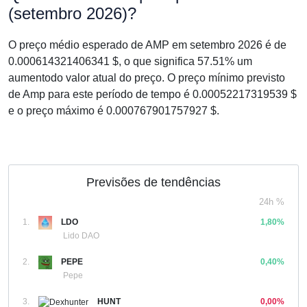
(setembro 2026)?
O preço médio esperado de AMP em setembro 2026 é de
0.000614321406341 $, o que significa 57.51% um
aumentodo valor atual do preço. O preço mínimo previsto
de Amp para este período de tempo é 0.00052217319539 $
e o preço máximo é 0.000767901757927 $.
Previsões de tendências
24h %
1.
LDO
1,80%
Lido DAO
2.
PEPE
0,40%
Pepe
3.
HUNT
0,00%