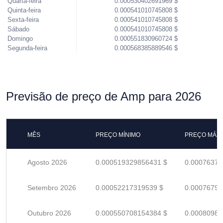
Quarta-feira
0.000530402691969 $
Quinta-feira
0.000541010745808 $
Sexta-feira
0.000541010745808 $
Sábado
0.000541010745808 $
Domingo
0.000551830960724 $
Segunda-feira
0.000568385889546 $
Previsão de preço de Amp para 2026
MÊS
PREÇO MÍNIMO
PREÇO MÁX
Agosto 2026
0.000519329856431 $
0.00076372
Setembro 2026
0.00052217319539 $
0.00076790
Outubro 2026
0.000550708154384 $
0.00080986