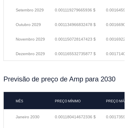
Setembro 2029
0.001119279665936 $
0.00164599
Outubro 2029
0.001134966832478 $
0.00166906
Novembro 2029
0.001150728147423 $
0.00169224
Dezembro 2029
0.001165532735877 $
0.00171401
Previsão de preço de Amp para 2030
MÊS
PREÇO MÍNIMO
PREÇO MÁX
Janeiro 2030
0.001180414672336 $
0.00173590