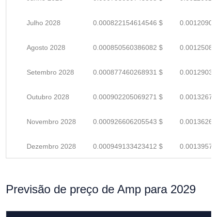
Julho 2028
0.000822154614546 $
0.00120905
Agosto 2028
0.000850560386082 $
0.00125082
Setembro 2028
0.000877460268931 $
0.00129038
Outubro 2028
0.000902205069271 $
0.00132677
Novembro 2028
0.000926606205543 $
0.00136265
Dezembro 2028
0.000949133423412 $
0.00139578
Previsão de preço de Amp para 2029