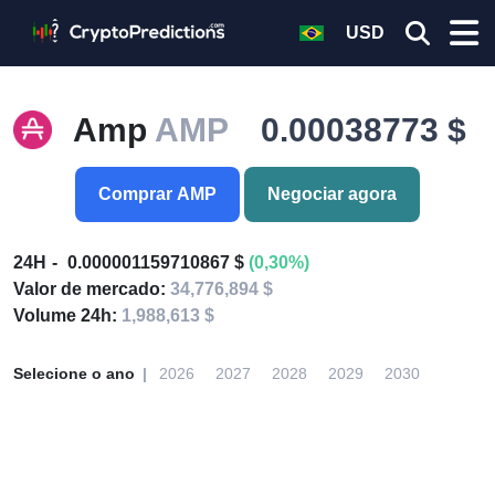
USD
Amp
AMP
0.00038773 $
Comprar AMP
Negociar agora
24H
0.000001159710867 $
(0,30%)
Valor de mercado:
34,776,894 $
Volume 24h:
1,988,613 $
Selecione o ano
2026
2027
2028
2029
2030