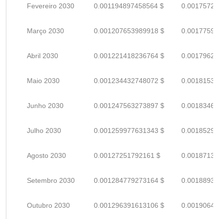
Fevereiro 2030
0.001194897458564 $
0.00175720
Março 2030
0.001207653989918 $
0.00177596
Abril 2030
0.001221418236764 $
0.00179620
Maio 2030
0.001234432748072 $
0.00181534
Junho 2030
0.001247563273897 $
0.00183465
Julho 2030
0.001259977631343 $
0.00185290
Agosto 2030
0.00127251792161 $
0.00187134
Setembro 2030
0.001284779273164 $
0.00188938
Outubro 2030
0.001296391613106 $
0.00190645