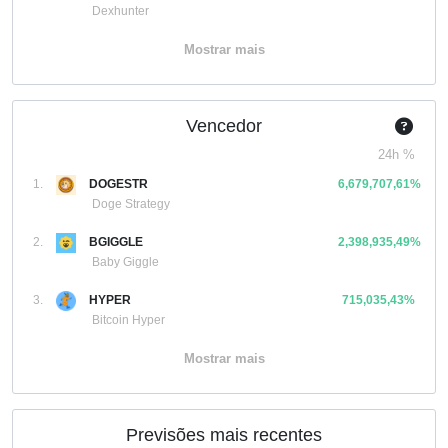
Dexhunter
Mostrar mais
Vencedor
24h %
1.
DOGESTR
6,679,707,61%
Doge Strategy
2.
BGIGGLE
2,398,935,49%
Baby Giggle
3.
HYPER
715,035,43%
Bitcoin Hyper
Mostrar mais
Previsões mais recentes