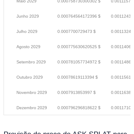
Maio 2029
0.000758730300302 $
0.00111577
Junho 2029
0.000764564172396 $
0.00112435
Julho 2029
0.0007700729473 $
0.00113246
Agosto 2029
0.000775630620525 $
0.00114063
Setembro 2029
0.000781057734972 $
0.00114861
Outubro 2029
0.00078619113394 $
0.00115616
Novembro 2029
0.0007913853997 $
0.00116380
Dezembro 2029
0.000796296818622 $
0.00117102