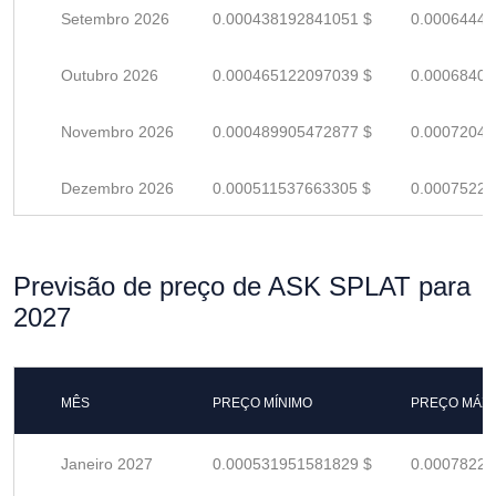
Setembro 2026
0.000438192841051 $
0.00064440
Outubro 2026
0.000465122097039 $
0.00068400
Novembro 2026
0.000489905472877 $
0.00072044
Dezembro 2026
0.000511537663305 $
0.00075226
Previsão de preço de ASK SPLAT para
2027
MÊS
PREÇO MÍNIMO
PREÇO MÁX
Janeiro 2027
0.000531951581829 $
0.00078228