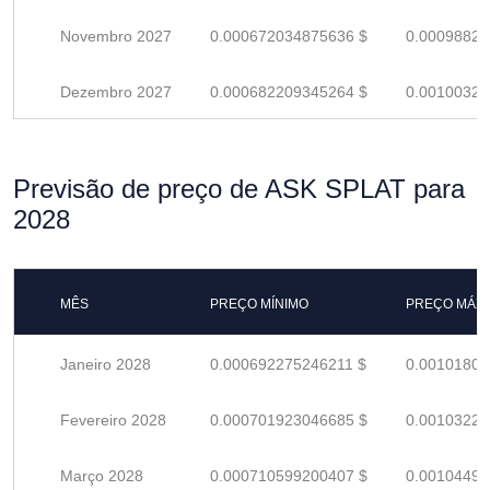
Novembro 2027
0.000672034875636 $
0.00098828
Dezembro 2027
0.000682209345264 $
0.00100324
Previsão de preço de ASK SPLAT para
2028
MÊS
PREÇO MÍNIMO
PREÇO MÁX
Janeiro 2028
0.000692275246211 $
0.00101805
Fevereiro 2028
0.000701923046685 $
0.00103223
Março 2028
0.000710599200407 $
0.00104499