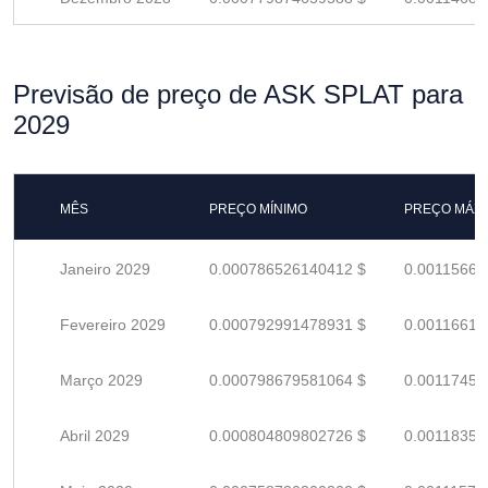
Previsão de preço de ASK SPLAT para
2029
MÊS
PREÇO MÍNIMO
PREÇO MÁX
Janeiro 2029
0.000786526140412 $
0.00115665
Fevereiro 2029
0.000792991478931 $
0.00116616
Março 2029
0.000798679581064 $
0.00117452
Abril 2029
0.000804809802726 $
0.00118354