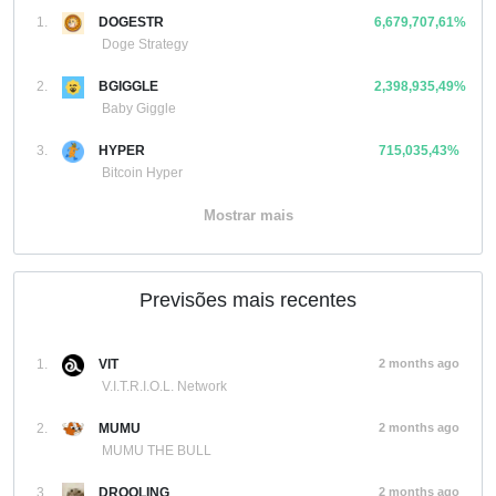
1.
DOGESTR
6,679,707,61%
Doge Strategy
2.
BGIGGLE
2,398,935,49%
Baby Giggle
3.
HYPER
715,035,43%
Bitcoin Hyper
Mostrar mais
Previsões mais recentes
1.
VIT
2 months ago
V.I.T.R.I.O.L. Network
2.
MUMU
2 months ago
MUMU THE BULL
3.
DROOLING
2 months ago