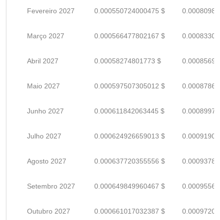
Fevereiro 2027
0.000550724000475 $
0.00080988
Março 2027
0.000566477802167 $
0.00083305
Abril 2027
0.00058274801773 $
0.00085698
Maio 2027
0.000597507305012 $
0.00087868
Junho 2027
0.000611842063445 $
0.00089976
Julho 2027
0.000624926659013 $
0.00091900
Agosto 2027
0.000637720355556 $
0.00093782
Setembro 2027
0.000649849960467 $
0.00095566
Outubro 2027
0.000661017032387 $
0.00097208