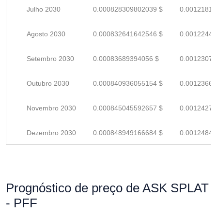
Julho 2030
0.000828309802039 $
0.00121810
Agosto 2030
0.000832641642546 $
0.00122447
Setembro 2030
0.00083689394056 $
0.00123072
Outubro 2030
0.000840936055154 $
0.00123667
Novembro 2030
0.000845045592657 $
0.00124271
Dezembro 2030
0.000848949166684 $
0.00124845
Prognóstico de preço de ASK SPLAT
- PFF