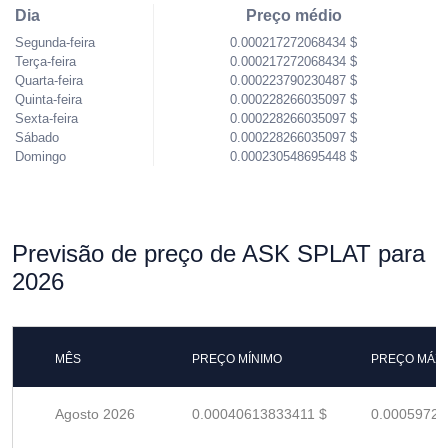
Dia
Preço médio
Segunda-feira
0.000217272068434 $
Terça-feira
0.000217272068434 $
Quarta-feira
0.000223790230487 $
Quinta-feira
0.000228266035097 $
Sexta-feira
0.000228266035097 $
Sábado
0.000228266035097 $
Domingo
0.000230548695448 $
Previsão de preço de ASK SPLAT para
2026
MÊS
PREÇO MÍNIMO
PREÇO MÁX
Agosto 2026
0.00040613833411 $
0.00059726