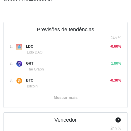
Previsões de tendências
24h %
1.
LDO
-0,60%
Lido DAO
2.
GRT
1,80%
The Graph
3.
BTC
-0,30%
Bitcoin
Mostrar mais
Vencedor
24h %