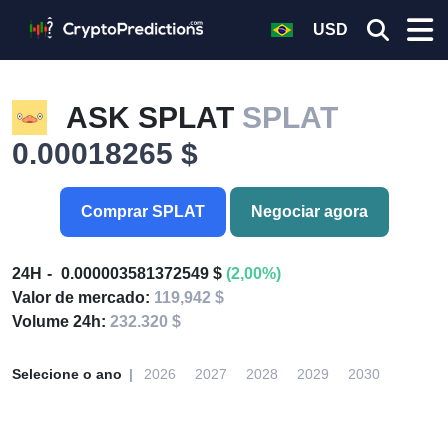
USD
ASK SPLAT
SPLAT
0.00018265 $
Comprar SPLAT
Negociar agora
24H
0.000003581372549 $
(2,00%)
Valor de mercado:
119,942 $
Volume 24h:
232.320 $
Selecione o ano
2026
2027
2028
2029
2030