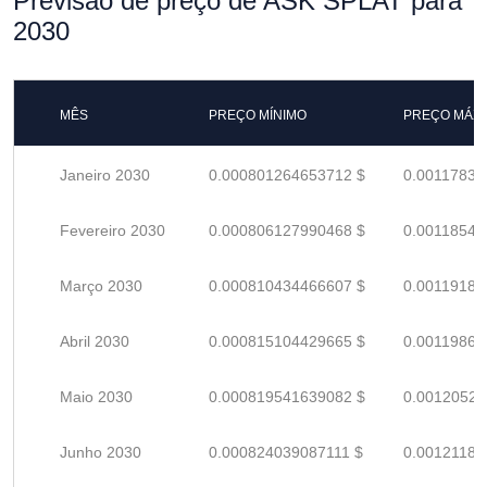
Previsão de preço de ASK SPLAT para
2030
MÊS
PREÇO MÍNIMO
PREÇO MÁX
Janeiro 2030
0.000801264653712 $
0.00117833
Fevereiro 2030
0.000806127990468 $
0.00118548
Março 2030
0.000810434466607 $
0.00119181
Abril 2030
0.000815104429665 $
0.00119868
Maio 2030
0.000819541639082 $
0.00120520
Junho 2030
0.000824039087111 $
0.00121182