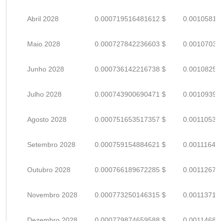
Abril 2028
0.000719516481612 $
0.00105811
Maio 2028
0.000727842236603 $
0.00107035
Junho 2028
0.000736142216738 $
0.00108256
Julho 2028
0.000743900690471 $
0.00109397
Agosto 2028
0.000751653517357 $
0.00110537
Setembro 2028
0.000759154884621 $
0.00111640
Outubro 2028
0.000766189672285 $
0.00112674
Novembro 2028
0.000773250146315 $
0.00113713
Dezembro 2028
0.000779874659588 $
0.00114687