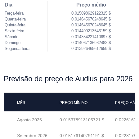
Dia
Preço médio
Terça-feira
0.015098629122315 $
Quarta-feira
0.014645670248645 $
Quinta-feira
0.014645670248645 $
Sexta-feira
0.014499213546159 $
Sábado
0.014354221410697 $
Domingo
0.014067136982483 $
Segunda-feira
0.013926465612659 $
Previsão de preço de Audius para 2026
MÊS
PREÇO MÍNIMO
PREÇO MÁX
Agosto 2026
0.015378913105721 $
0.02261604
Setembro 2026
0.015176140791191 $
0.02231785