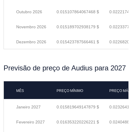
Outubro 2026
0.015107864067468 $
0.02221744
Novembro 2026
0.015189702938179 $
0.02233779
Dezembro 2026
0.015423787566461 $
0.02268204
Previsão de preço de Audius para 2027
MÊS
PREÇO MÍNIMO
PREÇO MÁX
Janeiro 2027
0.015819649147879 $
0.02326418
Fevereiro 2027
0.016353220226221 $
0.02404885