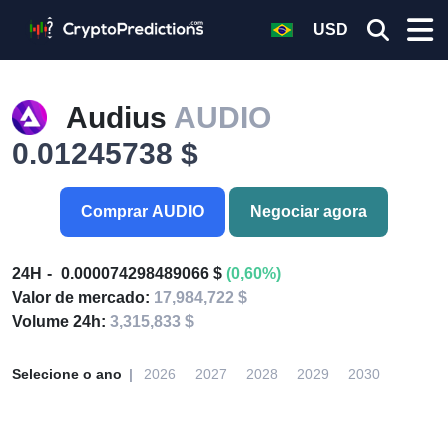
USD
Audius
AUDIO
0.01245738 $
Comprar AUDIO
Negociar agora
24H
0.000074298489066 $
(0,60%)
Valor de mercado:
17,984,722 $
Volume 24h:
3,315,833 $
Selecione o ano
2026
2027
2028
2029
2030