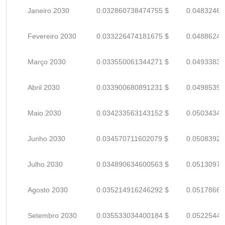
Janeiro 2030
0.032860738474755 $
0.04832461
Fevereiro 2030
0.033226474181675 $
0.04886246
Março 2030
0.033550061344271 $
0.04933832
Abril 2030
0.033900680891231 $
0.04985394
Maio 2030
0.034233563143152 $
0.05034347
Junho 2030
0.034570711602079 $
0.05083928
Julho 2030
0.034890634600563 $
0.05130975
Agosto 2030
0.035214916246292 $
0.05178664
Setembro 2030
0.035533034400184 $
0.05225446