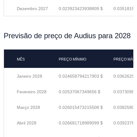
Dezembro 2027
0.023923423938809 $
0.03518150
Previsão de preço de Audius para 2028
MÊS
PREÇO MÍNIMO
PREÇO MÁX
Janeiro 2028
0.024658794217903 $
0.03626293
Fevereiro 2028
0.02537067349656 $
0.03730981
Março 2028
0.026015473215508 $
0.03825804
Abril 2028
0.026681718989099 $
0.03923782