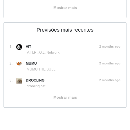
Mostrar mais
Previsões mais recentes
1.
VIT
2 months ago
V.I.T.R.I.O.L. Network
2.
MUMU
2 months ago
MUMU THE BULL
3.
DROOLING
2 months ago
drooling cat
Mostrar mais