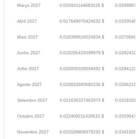
Março 2027
0.016931144683226 $
0.02489874
Abril 2027
0.017649070424632 $
0.02595451
Maio 2027
0.018398516024834 $
0.02705664
Junho 2027
0.019205429399979 $
0.02824327
Julho 2027
0.020000328034492 $
0.02941224
Agosto 2027
0.020822683680236 $
0.03062159
Setembro 2027
0.021636327462973 $
0.03181812
Outubro 2027
0.022409211420515 $
0.03295472
Novembro 2027
0.023189809379192 $
0.03410266