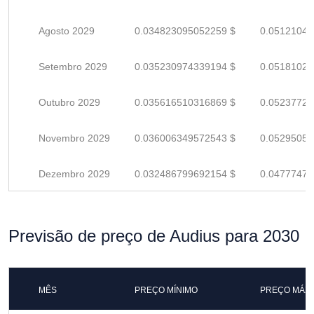
Agosto 2029
0.034823095052259 $
0.05121043
Setembro 2029
0.035230974339194 $
0.05181025
Outubro 2029
0.035616510316869 $
0.05237722
Novembro 2029
0.036006349572543 $
0.05295051
Dezembro 2029
0.032486799692154 $
0.04777470
Previsão de preço de Audius para 2030
MÊS
PREÇO MÍNIMO
PREÇO MÁX