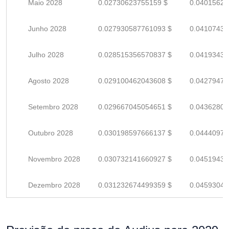
Maio 2028
0.02730623755159 $
0.04015623
Junho 2028
0.027930587761093 $
0.04107439
Julho 2028
0.028515356570837 $
0.04193434
Agosto 2028
0.029100462043608 $
0.04279479
Setembro 2028
0.029667045054651 $
0.04362800
Outubro 2028
0.030198597666137 $
0.04440970
Novembro 2028
0.030732141660927 $
0.04519432
Dezembro 2028
0.031232674499359 $
0.04593040