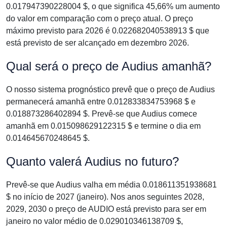
0.017947390228004 $, o que significa 45,66% um aumento
do valor em comparação com o preço atual. O preço
máximo previsto para 2026 é 0.022682040538913 $ que
está previsto de ser alcançado em dezembro 2026.
Qual será o preço de Audius amanhã?
O nosso sistema prognóstico prevê que o preço de Audius
permanecerá amanhã entre 0.012833834753968 $ e
0.018873286402894 $. Prevê-se que Audius comece
amanhã em 0.015098629122315 $ e termine o dia em
0.014645670248645 $.
Quanto valerá Audius no futuro?
Prevê-se que Audius valha em média 0.018611351938681
$ no início de 2027 (janeiro). Nos anos seguintes 2028,
2029, 2030 o preço de AUDIO está previsto para ser em
janeiro no valor médio de 0.029010346138709 $,