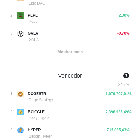
Lido DAO
2.
PEPE
2,30%
Pepe
3.
GALA
-0,70%
GALA
Mostrar mais
Vencedor
24h %
1.
DOGESTR
6,679,707,61%
Doge Strategy
2.
BGIGGLE
2,398,935,49%
Baby Giggle
3.
HYPER
715,035,43%
Bitcoin Hyper