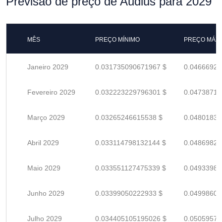
Previsão de preço de Audius para 2029
MÊS
PREÇO MÍNIMO
PREÇO MÁX
Janeiro 2029
0.031735090671967 $
0.04666925
Fevereiro 2029
0.032223229796301 $
0.04738710
Março 2029
0.03265246615538 $
0.04801833
Abril 2029
0.033114798132144 $
0.04869823
Maio 2029
0.033551127475339 $
0.04933989
Junho 2029
0.03399050222933 $
0.04998603
Julho 2029
0.034405105195026 $
0.05059574