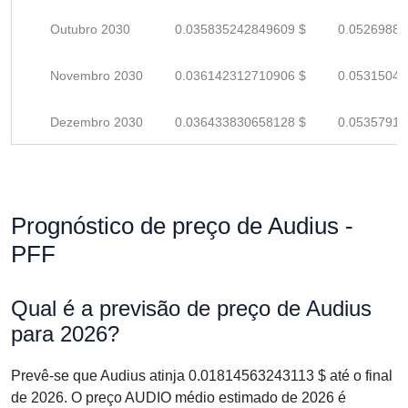
Outubro 2030
0.035835242849609 $
0.05269888
Novembro 2030
0.036142312710906 $
0.05315045
Dezembro 2030
0.036433830658128 $
0.05357916
Prognóstico de preço de Audius -
PFF
Qual é a previsão de preço de Audius
para 2026?
Prevê-se que Audius atinja 0.01814563243113 $ até o final
de 2026. O preço AUDIO médio estimado de 2026 é