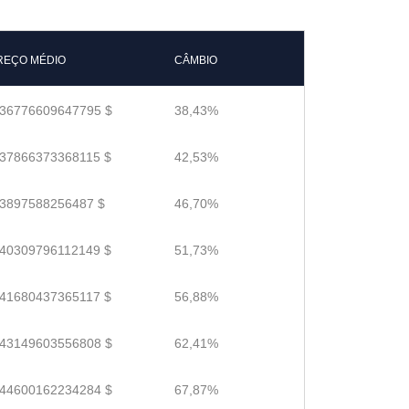
REÇO MÉDIO
CÂMBIO
.36776609647795 $
38,43%
.37866373368115 $
42,53%
.3897588256487 $
46,70%
.40309796112149 $
51,73%
.41680437365117 $
56,88%
.43149603556808 $
62,41%
.44600162234284 $
67,87%