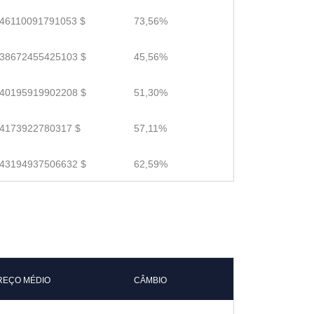
.46110091791053 $
73,56%
.38672455425103 $
45,56%
.40195919902208 $
51,30%
.4173922780317 $
57,11%
.43194937506632 $
62,59%
REÇO MÉDIO
CÂMBIO