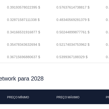
0.39193578022395 $
0.57637614738817 $
0
0.32871587111338 $
0.48340569281379 $
0
0.34166531916877 $
0.50244899877761 $
0
0.35478343632694 $
0.52174034753962 $
0
0.36715696880637 $
0.5399367188329 $
0
etwork para 2028
PREÇO MÍNIMO
PREÇO MÁXIMO
P