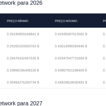
etwork para 2026
PREÇO MÍNIMO
PREÇO MÁXIMO
P
0.29195859168841 $
0.42935087013002 $
0
0.29250193393763 $
0.43014990284946 $
0
0.29476332457535 $
0.43347547731669 $
0
0.29898186408118 $
0.43967921188409 $
0
0.30484276260734 $
0.44829818030491 $
0
etwork para 2027