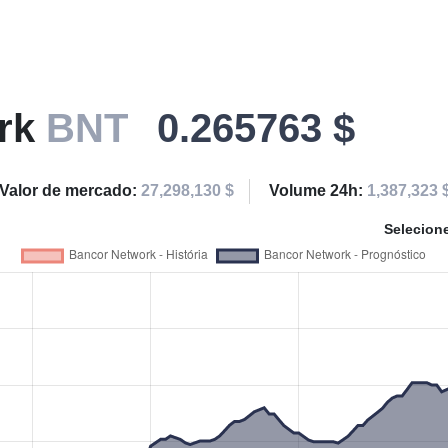
ork
BNT
0.265763 $
Valor de mercado:
27,298,130 $
Volume 24h:
1,387,323 
Selecion