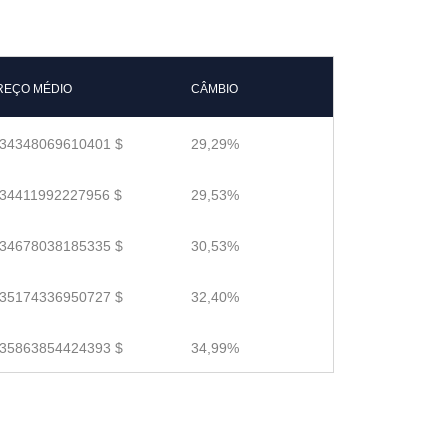
REÇO MÉDIO
CÂMBIO
.34348069610401 $
29,29%
.34411992227956 $
29,53%
.34678038185335 $
30,53%
.35174336950727 $
32,40%
.35863854424393 $
34,99%