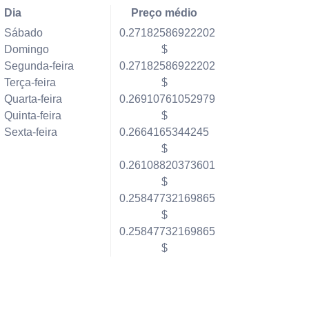
Dia
Preço médio
Sábado
0.27182586922202
Domingo
$
Segunda-feira
0.27182586922202
Terça-feira
$
Quarta-feira
0.26910761052979
Quinta-feira
$
Sexta-feira
0.2664165344245
$
0.26108820373601
$
0.25847732169865
$
0.25847732169865
$