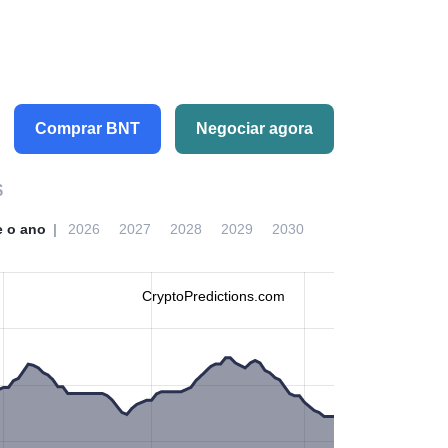
Comprar BNT
Negociar agora
$
e o ano
2026
2027
2028
2029
2030
CryptoPredictions.com