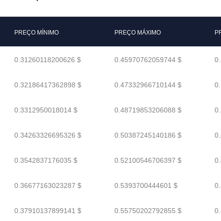
PREÇO MÍNIMO
PREÇO MÁXIMO
P
0.31260118200626 $
0.45970762059744 $
0
0.32186417362898 $
0.47332966710144 $
0
0.3312950018014 $
0.48719853206088 $
0
0.34263326695326 $
0.50387245140186 $
0
0.3542837176035 $
0.52100546706397 $
0
0.36677163023287 $
0.5393700444601 $
0
0.37910137899141 $
0.55750202792855 $
0