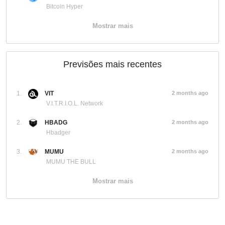
Bitcoin Hyper
Mostrar mais
Previsões mais recentes
1.
VIT
2 months ago
V.I.T.R.I.O.L. Network
2.
HBADG
2 months ago
Hbadger
3.
MUMU
2 months ago
MUMU THE BULL
Mostrar mais