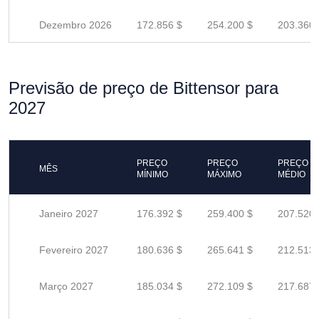
Dezembro 2026
172.856 $
254.200 $
203.360 
Previsão de preço de Bittensor para
2027
PREÇO
PREÇO
PREÇO
MÊS
MÍNIMO
MÁXIMO
MÉDIO
Janeiro 2027
176.392 $
259.400 $
207.520 
Fevereiro 2027
180.636 $
265.641 $
212.513 
Março 2027
185.034 $
272.109 $
217.687 