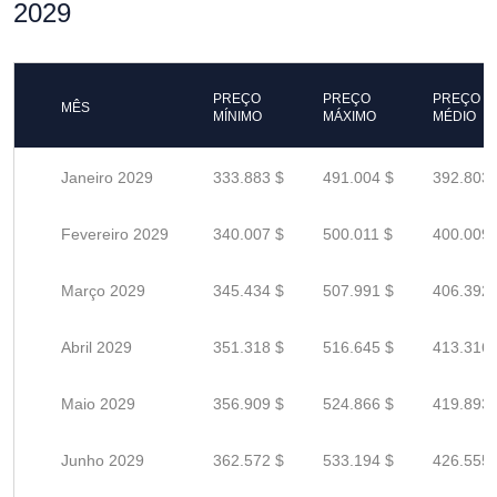
2029
PREÇO
PREÇO
PREÇO
MÊS
MÍNIMO
MÁXIMO
MÉDIO
Janeiro 2029
333.883 $
491.004 $
392.803 
Fevereiro 2029
340.007 $
500.011 $
400.009 
Março 2029
345.434 $
507.991 $
406.392 
Abril 2029
351.318 $
516.645 $
413.316 
Maio 2029
356.909 $
524.866 $
419.893 
Junho 2029
362.572 $
533.194 $
426.555 