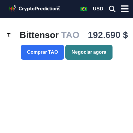
USD
Bittensor
TAO
192.690 $
Comprar TAO
Negociar agora