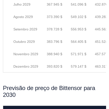
Julho 2029
367.945 $
541.096 $
432.876 
Agosto 2029
373.390 $
549.102 $
439.282 
Setembro 2029
378.728 $
556.953 $
445.562 
Outubro 2029
383.796 $
564.405 $
451.524 
Novembro 2029
388.940 $
571.971 $
457.577 
Dezembro 2029
393.820 $
579.147 $
463.317 
Previsão de preço de Bittensor para
2030