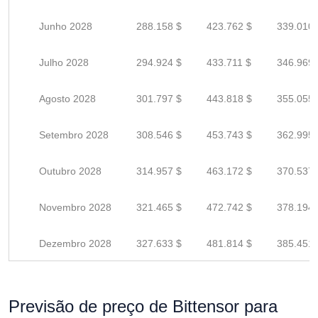
Junho 2028
288.158 $
423.762 $
339.010 
Julho 2028
294.924 $
433.711 $
346.969 
Agosto 2028
301.797 $
443.818 $
355.055 
Setembro 2028
308.546 $
453.743 $
362.995 
Outubro 2028
314.957 $
463.172 $
370.537 
Novembro 2028
321.465 $
472.742 $
378.194 
Dezembro 2028
327.633 $
481.814 $
385.451 
Previsão de preço de Bittensor para