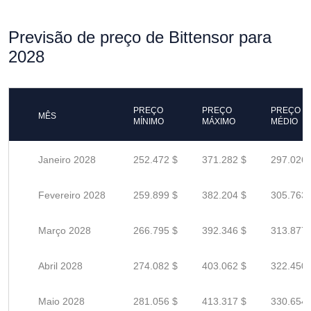
Previsão de preço de Bittensor para
2028
PREÇO
PREÇO
PREÇO
MÊS
MÍNIMO
MÁXIMO
MÉDIO
Janeiro 2028
252.472 $
371.282 $
297.026 
Fevereiro 2028
259.899 $
382.204 $
305.763 
Março 2028
266.795 $
392.346 $
313.877 
Abril 2028
274.082 $
403.062 $
322.450 
Maio 2028
281.056 $
413.317 $
330.654 