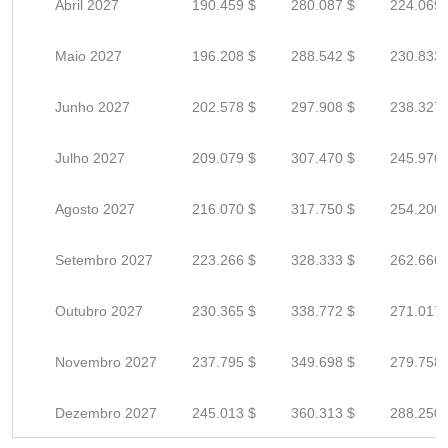
Abril 2027
190.459 $
280.087 $
224.069 
Maio 2027
196.208 $
288.542 $
230.833 
Junho 2027
202.578 $
297.908 $
238.327 
Julho 2027
209.079 $
307.470 $
245.976 
Agosto 2027
216.070 $
317.750 $
254.200 
Setembro 2027
223.266 $
328.333 $
262.666 
Outubro 2027
230.365 $
338.772 $
271.017 
Novembro 2027
237.795 $
349.698 $
279.758 
Dezembro 2027
245.013 $
360.313 $
288.250 