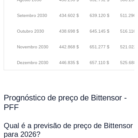
Setembro 2030
434.602 $
639.120 $
511.296 
Outubro 2030
438.698 $
645.145 $
516.116 
Novembro 2030
442.868 $
651.277 $
521.022 
Dezembro 2030
446.835 $
657.110 $
525.688 
Prognóstico de preço de Bittensor -
PFF
Qual é a previsão de preço de Bittensor
para 2026?