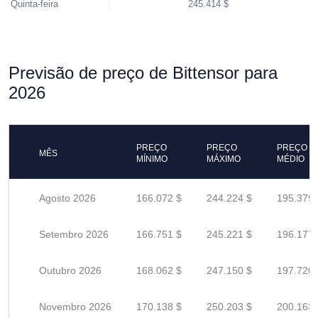
Quinta-feira
245.414 $
Previsão de preço de Bittensor para
2026
PREÇO
PREÇO
PREÇO
MÊS
MÍNIMO
MÁXIMO
MÉDIO
Agosto 2026
166.072 $
244.224 $
195.379 
Setembro 2026
166.751 $
245.221 $
196.177 
Outubro 2026
168.062 $
247.150 $
197.720 
Novembro 2026
170.138 $
250.203 $
200.163 