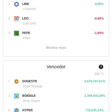
1.
LINK
0,90%
Chainlink
2.
LDO
-0,60%
Lido DAO
3.
PEPE
-1,60%
Pepe
Mostrar mais
Vencedor
24h %
1.
DOGESTR
6,679,707,61%
Doge Strategy
2.
BGIGGLE
2,398,935,49%
Baby Giggle
3.
HYPER
715,035,43%