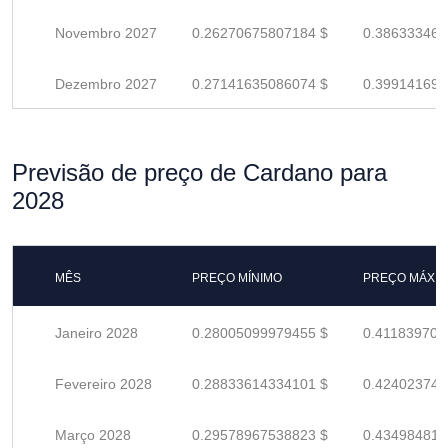
Novembro 2027
0.26270675807184 $
0.386333467
Dezembro 2027
0.27141635086074 $
0.399141692
Previsão de preço de Cardano para
2028
MÊS
PREÇO MÍNIMO
PREÇO MÁXI
Janeiro 2028
0.28005099979455 $
0.411839705
Fevereiro 2028
0.28833614334101 $
0.424023740
Março 2028
0.29578967538823 $
0.434984816