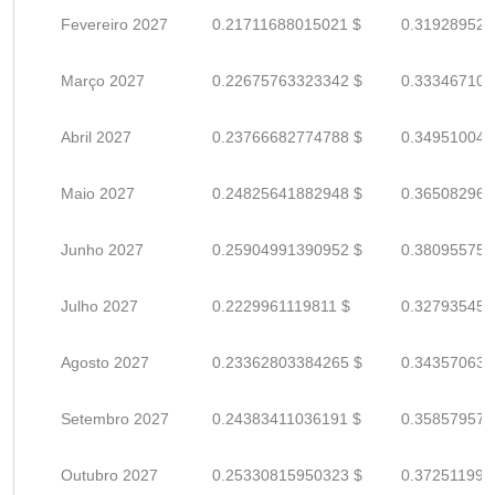
Fevereiro 2027
0.21711688015021 $
0.319289529
Março 2027
0.22675763323342 $
0.333467107
Abril 2027
0.23766682774788 $
0.349510040
Maio 2027
0.24825641882948 $
0.365082968
Junho 2027
0.25904991390952 $
0.380955755
Julho 2027
0.2229961119811 $
0.327935458
Agosto 2027
0.23362803384265 $
0.343570638
Setembro 2027
0.24383411036191 $
0.358579574
Outubro 2027
0.25330815950323 $
0.372511999