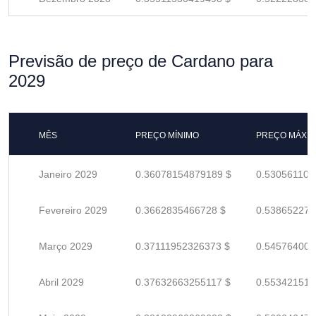
Previsão de preço de Cardano para
2029
MÊS
PREÇO MÍNIMO
PREÇO MÁXI
Janeiro 2029
0.36078154879189 $
0.530561101
Fevereiro 2029
0.3662835466728 $
0.538652274
Março 2029
0.37111952326373 $
0.545764004
Abril 2029
0.37632663255117 $
0.553421518