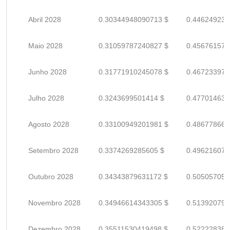
Abril 2028
0.30344948090713 $
0.446249236
Maio 2028
0.31059787240827 $
0.456761577
Junho 2028
0.31771910245078 $
0.467233974
Julho 2028
0.3243699501414 $
0.477014632
Agosto 2028
0.33100949201981 $
0.486778664
Setembro 2028
0.3374269285605 $
0.496216071
Outubro 2028
0.34343879631172 $
0.505057053
Novembro 2028
0.34946614343305 $
0.513920799
Dezembro 2028
0.35511530419498 $
0.522228388