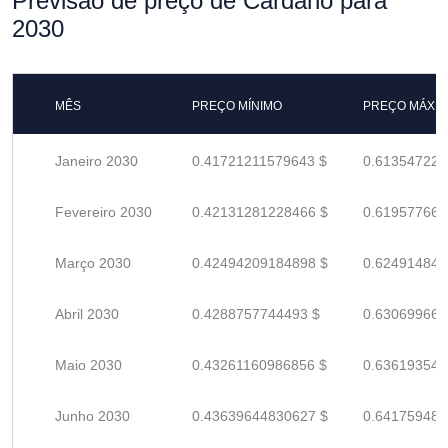
Previsão de preço de Cardano para
2030
MÊS
PREÇO MÍNIMO
PREÇO MÁXI
Janeiro 2030
0.41721211579643 $
0.613547229
Fevereiro 2030
0.42131281228466 $
0.619577665
Março 2030
0.42494209184898 $
0.624914840
Abril 2030
0.4288757744493 $
0.630699668
Maio 2030
0.43261160986856 $
0.636193543
Junho 2030
0.43639644830627 $
0.641759482