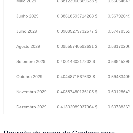
Maio 2029
0.38123960369633 $
0.560646476
Junho 2029
0.38618593714268 $
0.567920495
Julho 2029
0.39085279732577 $
0.574783525
Agosto 2029
0.39555740592691 $
0.581702067
Setembro 2029
0.4001480317232 $
0.588452987
Outubro 2029
0.4044871567633 $
0.594834054
Novembro 2029
0.40887480136105 $
0.601286472
Dezembro 2029
0.41302089937964 $
0.607383675