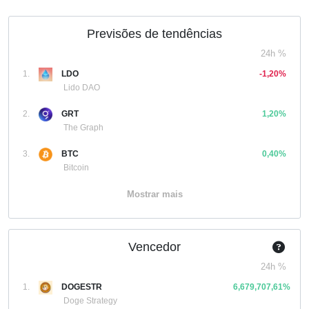
Previsões de tendências
24h %
1.
LDO
-1,20%
Lido DAO
2.
GRT
1,20%
The Graph
3.
BTC
0,40%
Bitcoin
Mostrar mais
Vencedor
24h %
1.
DOGESTR
6,679,707,61%
Doge Strategy