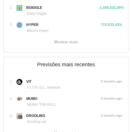
2.
BGIGGLE
2,398,935,49%
Baby Giggle
3.
HYPER
715,035,43%
Bitcoin Hyper
Mostrar mais
Previsões mais recentes
1.
VIT
2 months ago
V.I.T.R.I.O.L. Network
2.
MUMU
2 months ago
MUMU THE BULL
3.
DROOLING
2 months ago
drooling cat