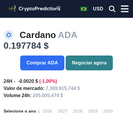
USD
Cardano
ADA
0.197784 $
Comprar ADA
Negociar agora
24H
-0.0020 $
(-1,00%)
Valor de mercado:
7,389,915,744 $
Volume 24h:
205,005,474 $
Selecione o ano
2026
2027
2028
2029
2030