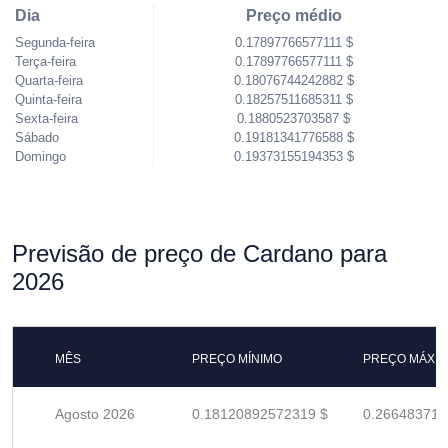
Dia
Preço médio
Segunda-feira
0.17897766577111 $
Terça-feira
0.17897766577111 $
Quarta-feira
0.18076744242882 $
Quinta-feira
0.18257511685311 $
Sexta-feira
0.1880523703587 $
Sábado
0.19181341776588 $
Domingo
0.19373155194353 $
Previsão de preço de Cardano para
2026
MÊS
PREÇO MÍNIMO
PREÇO MÁXI
Agosto 2026
0.18120892572319 $
0.266483714