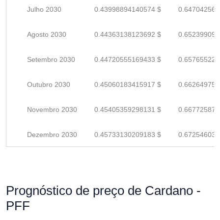
Julho 2030
0.43998894140574 $
0.647042560
Agosto 2030
0.44363138123692 $
0.652399090
Setembro 2030
0.44720555169433 $
0.657655223
Outubro 2030
0.45060183415917 $
0.662649756
Novembro 2030
0.45405359298131 $
0.667725872
Dezembro 2030
0.45733130209183 $
0.672546032
Prognóstico de preço de Cardano -
PFF