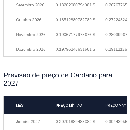
Setembro 2026
0.18202080794981 $
0.267677658
Outubro 2026
0.18512880782789 $
0.272248246
Novembro 2026
0.19067177978676 $
0.280399676
Dezembro 2026
0.19796245631581 $
0.291121259
Previsão de preço de Cardano para
2027
MÊS
PREÇO MÍNIMO
PREÇO MÁXI
Janeiro 2027
0.20701889483382 $
0.304439551