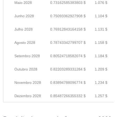
Maio 2028
0.73162585383803 $
1.076 $
Junho 2028
0.75093362927908 $
1.104 $
Julho 2028
0.76912843164158 $
1.131 $
Agosto 2028
0.78743342799707 $
1.158 $
Setembro 2028
0.80524718582074 $
1.184 $
Outubro 2028
0.82203289331284 $
1.209 $
Novembro 2028
0.83894788096774 $
1.234 $
Dezembro 2028
0.85487266355332 $
1.257 $