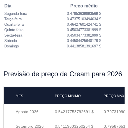
Dia
Preço médio
Segunda-feira
0.47853639893569 $
Terça-feira
0.47375103494634 $
Quarta-feira
0.46427601424741 $
Quinta-feira
0.45034773381999 $
Sexta-feira
0.45034773381999 $
Sábado
0.44584425648179 $
Domingo
0.44138581391697 $
Previsão de preço de Cream para 2026
MÊS
PREÇO MÍNIMO
PREÇO MÁXI
Agosto 2026
0.54217753792691 $
0.797319908
Setembro 2026
0.54119603250254 $
0.795876518