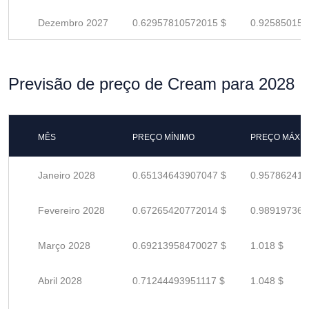
Dezembro 2027
0.62957810572015 $
0.925850155
Previsão de preço de Cream para 2028
MÊS
PREÇO MÍNIMO
PREÇO MÁXI
Janeiro 2028
0.65134643907047 $
0.957862410
Fevereiro 2028
0.67265420772014 $
0.989197364
Março 2028
0.69213958470027 $
1.018 $
Abril 2028
0.71244493951117 $
1.048 $