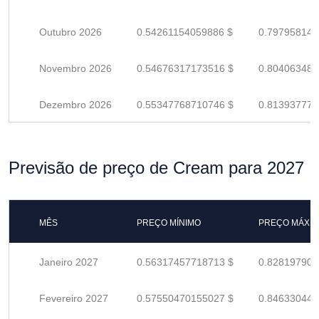
Outubro 2026
0.54261154059886 $
0.797958147
Novembro 2026
0.54676317173516 $
0.804063487
Dezembro 2026
0.55347768710746 $
0.813937775
Previsão de preço de Cream para 2027
MÊS
PREÇO MÍNIMO
PREÇO MÁXI
Janeiro 2027
0.56317457718713 $
0.828197907
Fevereiro 2027
0.57550470155027 $
0.846330443