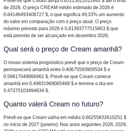
Prevê-se que Cream atinja 0.65115022012642 $ até o final
de 2026. O preço CREAM médio estimado de 2026 é
0.64146493408727 $, o que significa 49,33% um aumento
do valor em comparação com o preço atual. O preço
máximo previsto para 2026 é 0.81393777515803 $ que
está previsto de ser alcançado em dezembro 2026.
Qual será o preço de Cream amanhã?
O nosso sistema prognóstico prevê que o preço de Cream
permanecerá amanhã entre 0.40675593909534 $ e
0.59817049866961 $. Prevê-se que Cream comece
amanhã em 0.49831969065468 $ e termine o dia em
0.47375103494634 $.
Quanto valerá Cream no futuro?
Prevê-se que Cream valha em média 0.66255832610251 $
no início de 2027 (janeiro). Nos anos seguintes 2028, 2029,