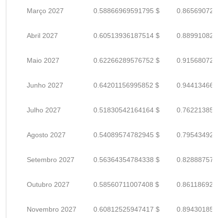
Março 2027
0.58866969591795 $
0.865690729
Abril 2027
0.60513936187514 $
0.889910826
Maio 2027
0.62266289576752 $
0.915680729
Junho 2027
0.64201156995852 $
0.944134661
Julho 2027
0.51830542164164 $
0.762213855
Agosto 2027
0.54089574782945 $
0.795434923
Setembro 2027
0.56364354784338 $
0.828887570
Outubro 2027
0.58560711007408 $
0.861186926
Novembro 2027
0.60812525947417 $
0.894301852