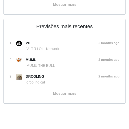
Mostrar mais
Previsões mais recentes
1.
VIT
2 months ago
V.I.T.R.I.O.L. Network
2.
MUMU
2 months ago
MUMU THE BULL
3.
DROOLING
2 months ago
drooling cat
Mostrar mais