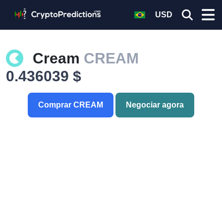
USD
Cream
CREAM
0.436039 $
Comprar CREAM
Negociar agora