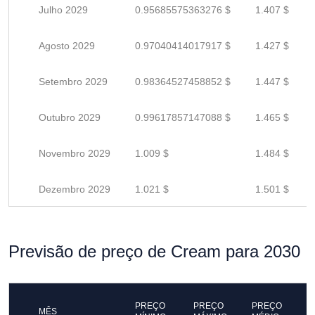
Julho 2029
0.95685575363276 $
1.407 $
Agosto 2029
0.97040414017917 $
1.427 $
Setembro 2029
0.98364527458852 $
1.447 $
Outubro 2029
0.99617857147088 $
1.465 $
Novembro 2029
1.009 $
1.484 $
Dezembro 2029
1.021 $
1.501 $
Previsão de preço de Cream para 2030
PREÇO
PREÇO
PREÇO
MÊS