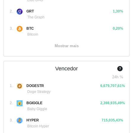
Lido DAO
2.
GRT
1,30%
The Graph
3.
BTC
0,20%
Bitcoin
Mostrar mais
Vencedor
24h %
1.
DOGESTR
6,679,707,61%
Doge Strategy
2.
BGIGGLE
2,398,935,49%
Baby Giggle
3.
HYPER
715,035,43%
Bitcoin Hyper