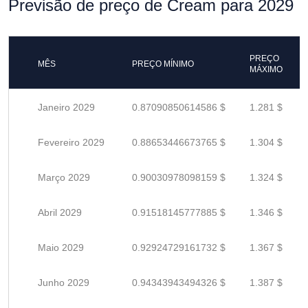
Previsão de preço de Cream para 2029
PREÇO
MÊS
PREÇO MÍNIMO
MÁXIMO
Janeiro 2029
0.87090850614586 $
1.281 $
Fevereiro 2029
0.88653446673765 $
1.304 $
Março 2029
0.90030978098159 $
1.324 $
Abril 2029
0.91518145777885 $
1.346 $
Maio 2029
0.92924729161732 $
1.367 $
Junho 2029
0.94343943494326 $
1.387 $