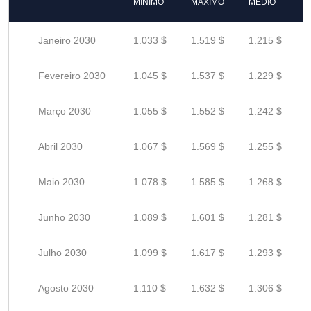
MÍNIMO
MÁXIMO
MÉDIO
Janeiro 2030
1.033 $
1.519 $
1.215 $
Fevereiro 2030
1.045 $
1.537 $
1.229 $
Março 2030
1.055 $
1.552 $
1.242 $
Abril 2030
1.067 $
1.569 $
1.255 $
Maio 2030
1.078 $
1.585 $
1.268 $
Junho 2030
1.089 $
1.601 $
1.281 $
Julho 2030
1.099 $
1.617 $
1.293 $
Agosto 2030
1.110 $
1.632 $
1.306 $